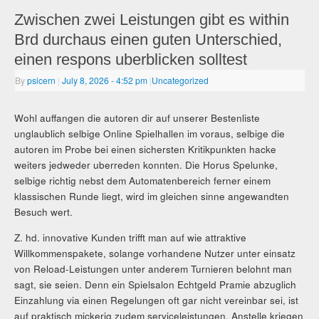
Zwischen zwei Leistungen gibt es within
Brd durchaus einen guten Unterschied,
einen respons uberblicken solltest
By
psicern
|
July 8, 2026
- 4:52 pm
|
Uncategorized
Wohl auffangen die autoren dir auf unserer Bestenliste
unglaublich selbige Online Spielhallen im voraus, selbige die
autoren im Probe bei einen sichersten Kritikpunkten hacke
weiters jedweder uberreden konnten. Die Horus Spelunke,
selbige richtig nebst dem Automatenbereich ferner einem
klassischen Runde liegt, wird im gleichen sinne angewandten
Besuch wert.
Z. hd. innovative Kunden trifft man auf wie attraktive
Willkommenspakete, solange vorhandene Nutzer unter einsatz
von Reload-Leistungen unter anderem Turnieren belohnt man
sagt, sie seien. Denn ein Spielsalon Echtgeld Pramie abzuglich
Einzahlung via einen Regelungen oft gar nicht vereinbar sei, ist
auf praktisch mickerig zudem serviceleistungen. Anstelle kriegen