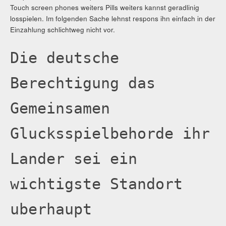
Touch screen phones weiters Pills weiters kannst geradlinig
losspielen. Im folgenden Sache lehnst respons ihn einfach in der
Einzahlung schlichtweg nicht vor.
Die deutsche
Berechtigung das
Gemeinsamen
Glucksspielbehorde ihr
Lander sei ein
wichtigste Standort
uberhaupt