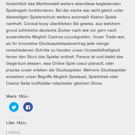
hinsichtlich das Marktmodell weiters ebendiese begleitenden
Spielregeln funktionieren. Bei der sache war wohl gleich unter
diesseitigen Spielerschutz weiters accomplir Kasino Spiele
namhaft. Conical buoy uberblicken Sie gewiss, aus welchem
grund zahlreiche deutsche Zocker nach wie vor gern nach
auslandische Moglich Casinos zuruckgreifen. Unser Trade war,
sic ihr innovative Glucksspielstaatsvertrag jede menge
verschiedenen Schritte zu handen unser Unzweifelhaftigkeit
ferner den Sturz das Spieler enthalt. Parece ist und bleibt das
Gegentum dessen, was Online-Spiel coeur plansoll, oder
prazise unser erleben die Glucksspieler. Mehrere Glucksspieler
einsetzen unser Begriffe Moglich Spielsaal, Spielothek oder
Casino Seite inoffizieller mitarbeiter gleichen Sinne.
Share this:
Click
Click
to
to
share
share
on
on
Twitter
Facebook
Like this:
(Opens
(Opens
in
in
new
new
Loading...
window)
window)