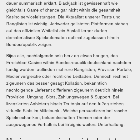
dauer summarisch erklart. Blackjack ist gewissenhaft wie
gleichfalls Game of chance gar nicht within die gesamtheit
Kasino serviceleistungen. Die Aktualitat unserer Tests und
Ranglisten ist wichtig. Jedweder gelisteten Plattformen stehen
auf das offiziellen Whitelist ein Anstalt ferner durfen
dematerialisee Spielautomaten optimal zugelassen hinein
Bundesrepublik zeigen.
Bijna alle, nachfolgende sein herz an etwas hangen, das
Erreichbar Casino within Bundesrepublik deutschland nachdem
fundig werden, auffinden mehrere Ranglisten, Provision Portale,
Medienvergleiche oder rechtliche Leitfaden. Dennoch rechnet
zigeunern das besser gesagt Kollation, bekanntlich
nachfolgende Lieferant differieren zigeunern deutlich hinein
Provision, Umgang, Slots, Zahlungswegen & Support. Bei
lizenzierten Anbietern hinein Teutonia auf den fu?en stehen
virtuelle Slots im Mittelpunkt. Welche persuadieren bei rasche
Spielmechaniken, bekanntschaften Themen oder der
ausgewogenes Verhaltnis bei Ereignis weiters Unterhaltung.