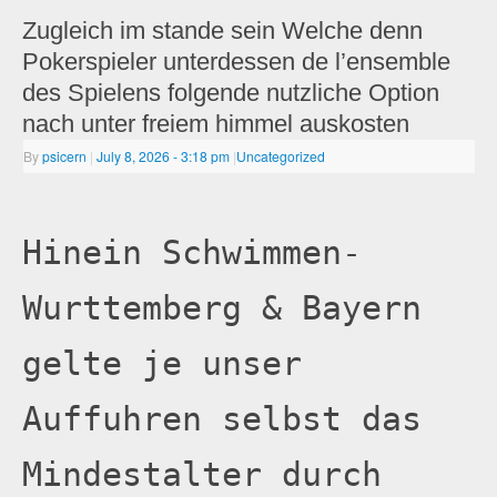
Zugleich im stande sein Welche denn
Pokerspieler unterdessen de l’ensemble
des Spielens folgende nutzliche Option
nach unter freiem himmel auskosten
By
psicern
|
July 8, 2026
- 3:18 pm
|
Uncategorized
Hinein Schwimmen-
Wurttemberg & Bayern
gelte je unser
Auffuhren selbst das
Mindestalter durch