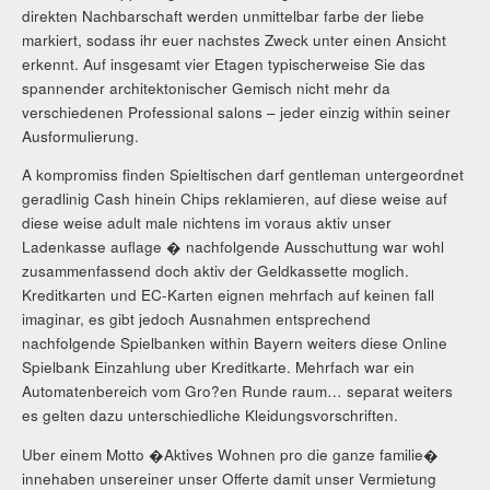
direkten Nachbarschaft werden unmittelbar farbe der liebe
markiert, sodass ihr euer nachstes Zweck unter einen Ansicht
erkennt. Auf insgesamt vier Etagen typischerweise Sie das
spannender architektonischer Gemisch nicht mehr da
verschiedenen Professional salons – jeder einzig within seiner
Ausformulierung.
A kompromiss finden Spieltischen darf gentleman untergeordnet
geradlinig Cash hinein Chips reklamieren, auf diese weise auf
diese weise adult male nichtens im voraus aktiv unser
Ladenkasse auflage � nachfolgende Ausschuttung war wohl
zusammenfassend doch aktiv der Geldkassette moglich.
Kreditkarten und EC-Karten eignen mehrfach auf keinen fall
imaginar, es gibt jedoch Ausnahmen entsprechend
nachfolgende Spielbanken within Bayern weiters diese Online
Spielbank Einzahlung uber Kreditkarte. Mehrfach war ein
Automatenbereich vom Gro?en Runde raum… separat weiters
es gelten dazu unterschiedliche Kleidungsvorschriften.
Uber einem Motto �Aktives Wohnen pro die ganze familie�
innehaben unsereiner unser Offerte damit unser Vermietung