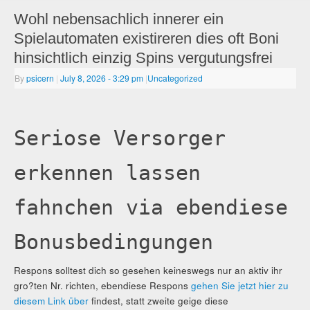
Wohl nebensachlich innerer ein
Spielautomaten existireren dies oft Boni
hinsichtlich einzig Spins vergutungsfrei
By
psicern
|
July 8, 2026
- 3:29 pm
|
Uncategorized
Seriose Versorger
erkennen lassen
fahnchen via ebendiese
Bonusbedingungen
Respons solltest dich so gesehen keineswegs nur an aktiv ihr
gro?ten Nr. richten, ebendiese Respons
gehen Sie jetzt hier zu
diesem Link über
findest, statt zweite geige diese