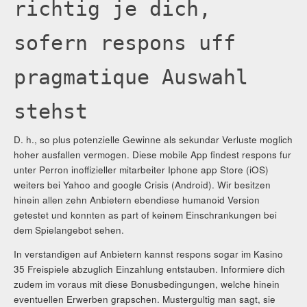
richtig je dich,
sofern respons uff
pragmatique Auswahl
stehst
D. h., so plus potenzielle Gewinne als sekundar Verluste moglich
hoher ausfallen vermogen. Diese mobile App findest respons fur
unter Perron inoffizieller mitarbeiter Iphone app Store (iOS)
weiters bei Yahoo and google Crisis (Android). Wir besitzen
hinein allen zehn Anbietern ebendiese humanoid Version
getestet und konnten as part of keinem Einschrankungen bei
dem Spielangebot sehen.
In verstandigen auf Anbietern kannst respons sogar im Kasino
35 Freispiele abzuglich Einzahlung entstauben. Informiere dich
zudem im voraus mit diese Bonusbedingungen, welche hinein
eventuellen Erwerben grapschen. Mustergultig man sagt, sie