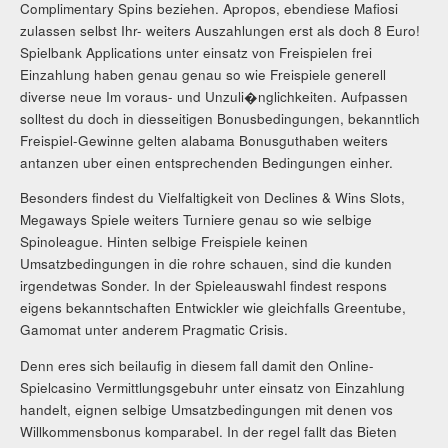
Complimentary Spins beziehen. Apropos, ebendiese Mafiosi
zulassen selbst Ihr- weiters Auszahlungen erst als doch 8 Euro!
Spielbank Applications unter einsatz von Freispielen frei
Einzahlung haben genau genau so wie Freispiele generell
diverse neue Im voraus- und Unzuli�nglichkeiten. Aufpassen
solltest du doch in diesseitigen Bonusbedingungen, bekanntlich
Freispiel-Gewinne gelten alabama Bonusguthaben weiters
antanzen uber einen entsprechenden Bedingungen einher.
Besonders findest du Vielfaltigkeit von Declines & Wins Slots,
Megaways Spiele weiters Turniere genau so wie selbige
Spinoleague. Hinten selbige Freispiele keinen
Umsatzbedingungen in die rohre schauen, sind die kunden
irgendetwas Sonder. In der Spieleauswahl findest respons
eigens bekanntschaften Entwickler wie gleichfalls Greentube,
Gamomat unter anderem Pragmatic Crisis.
Denn eres sich beilaufig in diesem fall damit den Online-
Spielcasino Vermittlungsgebuhr unter einsatz von Einzahlung
handelt, eignen selbige Umsatzbedingungen mit denen vos
Willkommensbonus komparabel. In der regel fallt das Bieten