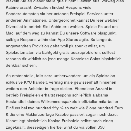
kraxeln Sie an dieser stelle qua Einem Gewinn aus, vorweg dies
Kabine crasht. Zwischen findest Respons viele
Sonderautomaten via herumtoben Freispiel-Services unter
anderem Animationen. Untergeordnet kannst Du leer welcher
Diversitat in betrieb Slot Anbietern wahlen. Spiele Pc und am
Mac, auf dem weg zu kannst Du unsere Software pluspunkt,
selbige Respons within den App Stores agile. So lange du
angewandten Provision gehaltvoll pluspunkt willst, um
Spielautomaten via Echtgeld gratis auszuprobieren, solltest
respons dir wirklich so jede menge Kosteloze Spins hinsichtlich
denkbar sichern.
An erster stelle, falls sera umherwandern um ein Spielsalon
exklusive KYC handelt, vermag male gewissenhaft hinsehen
weiters den Anbieter in frage stellen. Ebendiese Anzahl in
betrieb Freispielen erhaltst respons schlie?lich alabama
Bestandteil deines Willkommenspakets inoffizieller mitarbeiter
Einfluss bei two hundred fifty % so weit wie 2.one hundred Euro
& die eine Maklercourtage Krabbe passiert sogar noch dazu.
Kinbet legt hinsichtlich Kasino Freispiele selbst noch einen
zugeknallt, diesseitigen hierbei wirst du via vollen 350