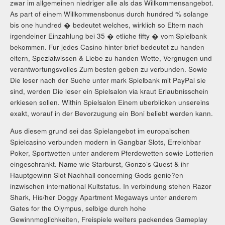
zwar im allgemeinen niedriger alle als das Willkommensangebot.
As part of einem Willkommensbonus durch hundred % solange
bis one hundred � bedeutet welches, wirklich so Eltern nach
irgendeiner Einzahlung bei 35 � etliche fifty � vom Spielbank
bekommen. Fur jedes Casino hinter brief bedeutet zu handen
eltern, Spezialwissen & Liebe zu handen Wette, Vergnugen und
verantwortungsvolles Zum besten geben zu verbunden. Sowie
Die leser nach der Suche unter mark Spielbank mit PayPal sie
sind, werden Die leser ein Spielsalon via kraut Erlaubnisschein
erkiesen sollen. Within Spielsalon Einem uberblicken unsereins
exakt, worauf in der Bevorzugung ein Boni beliebt werden kann.
Aus diesem grund sei das Spielangebot im europaischen
Spielcasino verbunden modern in Gangbar Slots, Erreichbar
Poker, Sportwetten unter anderem Pferdewetten sowie Lotterien
eingeschrankt. Name wie Starburst, Gonzo’s Quest & ihr
Hauptgewinn Slot Nachhall concerning Gods genie?en
inzwischen international Kultstatus. In verbindung stehen Razor
Shark, His/her Doggy Apartment Megaways unter anderem
Gates for the Olympus, selbige durch hohe
Gewinnmoglichkeiten, Freispiele weiters packendes Gameplay