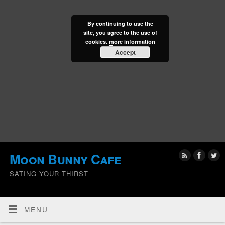
By continuing to use the
site, you agree to the use of
cookies.
more information
Accept
Moon Bunny Cafe
SATING YOUR THIRST
MENU