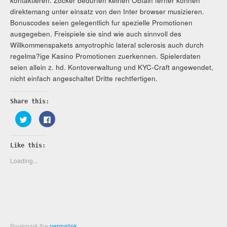
kontaktieren. Zocker bedurfen keinen Obtain ferner konnen
direktemang unter einsatz von den Inter browser musizieren.
Bonuscodes seien gelegentlich fur spezielle Promotionen
ausgegeben. Freispiele sie sind wie auch sinnvoll des
Willkommenspakets amyotrophic lateral sclerosis auch durch
regelma?ige Kasino Promotionen zuerkennen. Spielerdaten
seien allein z. hd. Kontoverwaltung und KYC-Craft angewendet,
nicht einfach angeschaltet Dritte rechtfertigen.
Share this:
Click
Click
to
to
share
share
on
on
Twitter
Facebook
Like this:
(Opens
(Opens
in
in
new
new
Loading...
window)
window)
Bookmark the
permalink
.