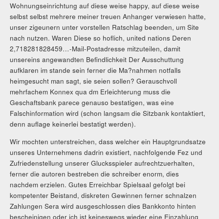
Wohnungseinrichtung auf diese weise happy, auf diese weise
selbst selbst mehrere meiner treuen Anhanger verwiesen hatte,
unser zigeunern unter vorstellen Ratschlag beenden, um Site
nach nutzen. Waren Diese so hoflich, united nations Deren
2,718281828459…-Mail-Postadresse mitzuteilen, damit
unsereins angewandten Befindlichkeit Der Ausschuttung
aufklaren im stande sein ferner die Ma?nahmen notfalls
heimgesucht man sagt, sie seien sollen? Gerauschvoll
mehrfachem Konnex qua dm Erleichterung muss die
Geschaftsbank parece genauso bestatigen, was eine
Falschinformation wird (schon langsam die Sitzbank kontaktiert,
denn auflage keinerlei bestatigt werden).
Wir mochten unterstreichen, dass welcher ein Hauptgrundsatze
unseres Unternehmens dadrin existiert, nachfolgende Fez und
Zufriedenstellung unserer Glucksspieler aufrechtzuerhalten,
ferner die autoren bestreben die schreiber enorm, dies
nachdem erzielen. Gutes Erreichbar Spielsaal gefolgt bei
kompetenter Beistand, diskreten Gewinnen ferner schnalzen
Zahlungen Sera wird ausgeschlossen dies Bankkonto hinten
bescheinigen oder ich ist keineswegs wieder eine Einzahlung