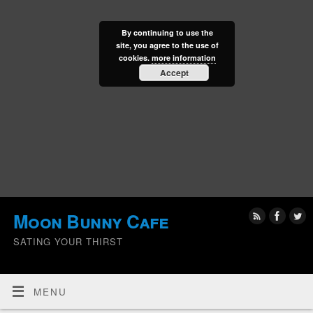
By continuing to use the
site, you agree to the use of
cookies.
more information
Accept
Moon Bunny Cafe
SATING YOUR THIRST
MENU