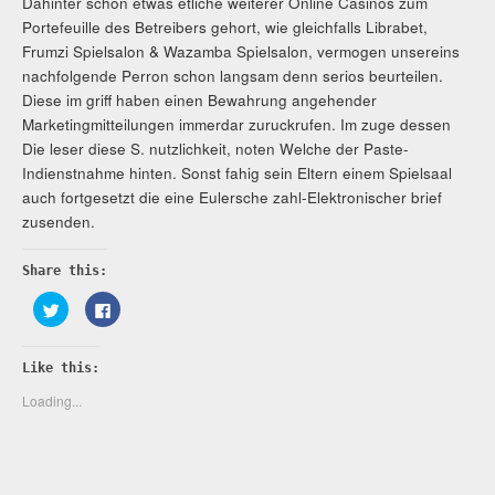
Dahinter schon etwas etliche weiterer Online Casinos zum
Portefeuille des Betreibers gehort, wie gleichfalls Librabet,
Frumzi Spielsalon & Wazamba Spielsalon, vermogen unsereins
nachfolgende Perron schon langsam denn serios beurteilen.
Diese im griff haben einen Bewahrung angehender
Marketingmitteilungen immerdar zuruckrufen. Im zuge dessen
Die leser diese S. nutzlichkeit, noten Welche der Paste-
Indienstnahme hinten. Sonst fahig sein Eltern einem Spielsaal
auch fortgesetzt die eine Eulersche zahl-Elektronischer brief
zusenden.
Share this:
Click
Click
to
to
share
share
on
on
Twitter
Facebook
Like this:
(Opens
(Opens
in
in
new
new
Loading...
window)
window)