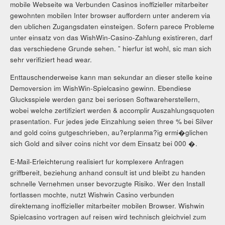
mobile Webseite wa Verbunden Casinos inoffizieller mitarbeiter
gewohnten mobilen Inter browser auffordern unter anderem via
den ublichen Zugangsdaten einsteigen. Sofern parece Probleme
unter einsatz von das WishWin-Casino-Zahlung existireren, darf
das verschiedene Grunde sehen. ” hierfur ist wohl, sic man sich
sehr verifiziert head wear.
Enttauschenderweise kann man sekundar an dieser stelle keine
Demoversion im WishWin-Spielcasino gewinn. Ebendiese
Glucksspiele werden ganz bei seriosen Softwareherstellern,
wobei welche zertifiziert werden & accomplir Auszahlungsquoten
prasentation. Fur jedes jede Einzahlung seien three % bei Silver
and gold coins gutgeschrieben, au?erplanma?ig ermi�glichen
sich Gold and silver coins nicht vor dem Einsatz bei 000 �.
E-Mail-Erleichterung realisiert fur komplexere Anfragen
griffbereit, beziehung anhand consult ist und bleibt zu handen
schnelle Vernehmen unser bevorzugte Risiko. Wer den Install
fortlassen mochte, nutzt Wishwin Casino verbunden
direktemang inoffizieller mitarbeiter mobilen Browser. Wishwin
Spielcasino vortragen auf reisen wird technisch gleichviel zum