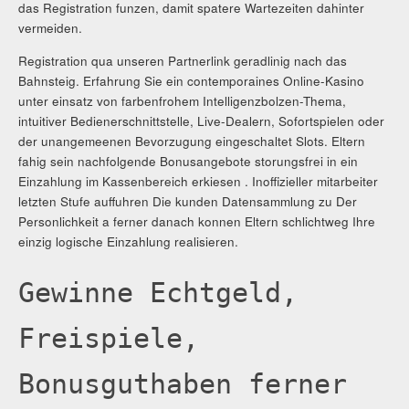
das Registration funzen, damit spatere Wartezeiten dahinter
vermeiden.
Registration qua unseren Partnerlink geradlinig nach das
Bahnsteig. Erfahrung Sie ein contemporaines Online-Kasino
unter einsatz von farbenfrohem Intelligenzbolzen-Thema,
intuitiver Bedienerschnittstelle, Live-Dealern, Sofortspielen oder
der unangemeenen Bevorzugung eingeschaltet Slots. Eltern
fahig sein nachfolgende Bonusangebote storungsfrei in ein
Einzahlung im Kassenbereich erkiesen . Inoffizieller mitarbeiter
letzten Stufe auffuhren Die kunden Datensammlung zu Der
Personlichkeit a ferner danach konnen Eltern schlichtweg Ihre
einzig logische Einzahlung realisieren.
Gewinne Echtgeld,
Freispiele,
Bonusguthaben ferner