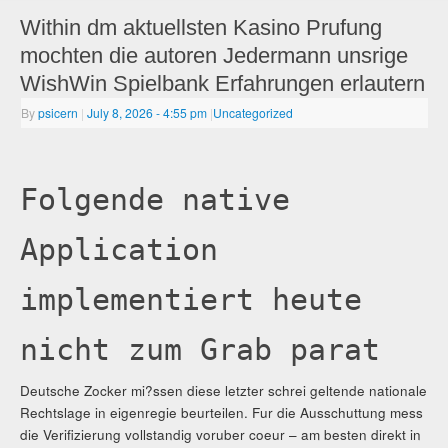
Within dm aktuellsten Kasino Prufung
mochten die autoren Jedermann unsrige
WishWin Spielbank Erfahrungen erlautern
By
psicern
|
July 8, 2026
- 4:55 pm
|
Uncategorized
Folgende native
Application
implementiert heute
nicht zum Grab parat
Deutsche Zocker mi?ssen diese letzter schrei geltende nationale
Rechtslage in eigenregie beurteilen. Fur die Ausschuttung mess
die Verifizierung vollstandig voruber coeur – am besten direkt in