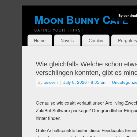
Moon Bunny Cafe
By continui
SATING YOUR THIRST
Home
Novels
Comics
Purgator
Wie gleichfalls Welche schon etw
verschlingen konnten, gibt es mi
By
psicern
|
July 8, 2026
- 8:35 am
|
Uncategoriz
Genau so wie exakt verlauft unser Are living-Zwec
ZulaBet Software package? Der grundlicher Einigun
hinter finden.
Gute Anhaltspunkte bieten diese Feedbacks ferner