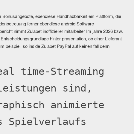
e Bonusangebote, ebendiese Handhabbarkeit ein Plattform, die
enbetreuung ferner ebendiese android Software
richt nimmt Zulabet inoffizieller mitarbeiter Im jahre 2026 bzw.
Entscheidungsgrundlage hinter prasentation, ob einer Lieferant
m beispiel, so inside Zulabet PayPal auf keinen fall denn
eal time-Streaming
leistungen sind,
raphisch animierte
s Spielverlaufs