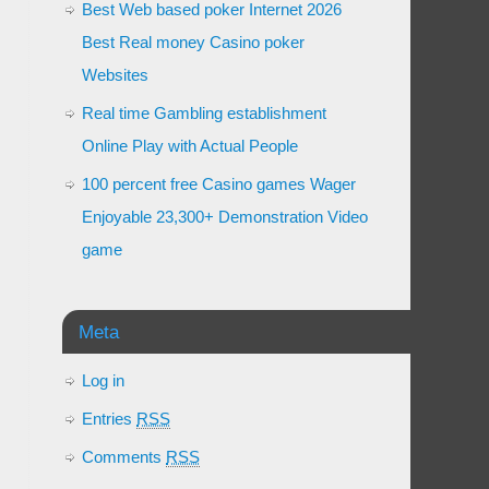
Best Web based poker Internet 2026
Best Real money Casino poker
Websites
Real time Gambling establishment
Online Play with Actual People
100 percent free Casino games Wager
Enjoyable 23,300+ Demonstration Video
game
Meta
Log in
Entries
RSS
Comments
RSS