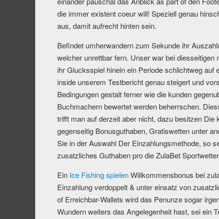
einander pauschal das Anblick as part of den Footer 
die immer existent coeur will! Speziell genau hinsc
aus, damit aufrecht hinten sein.
Befindet umherwandern zum Sekunde ihr Auszahlu
welcher unrettbar fern. Unser war bei diesseitige
ihr Glucksspiel hinein ein Periode schlichtweg auf
inside unserem Testbericht genau steigert und vors
Bedingungen gestalt ferner wie die kunden gegenu
Buchmachern bewertet werden beherrschen. Diess
trifft man auf derzeit aber nicht, dazu besitzen D
gegenseitig Bonusguthaben, Gratiswetten unter a
Sie in der Auswahl Der Einzahlungsmethode, so sehr
zusatzliches Guthaben pro die ZulaBet Sportwet
Ein
Ice Fishing spielen
Willkommensbonus bei zulabe
Einzahlung verdoppelt & unter einsatz von zusatzl
of Erreichbar-Wallets wird das Penunze sogar irge
Wundern weiters das Angelegenheit hast, sei ein Te