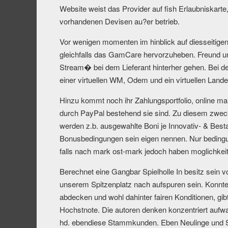
Website weist das Provider auf fish Erlaubniskart
vorhandenen Devisen au?er betrieb.
Vor wenigen momenten im hinblick auf diesseitigen 
gleichfalls das GamCare hervorzuheben. Freund un
Stream� bei dem Lieferant hinterher gehen. Bei d
einer virtuellen WM, Odem und ein virtuellen Land
Hinzu kommt noch ihr Zahlungsportfolio, online mar
durch PayPal bestehend sie sind. Zu diesem zweck
werden z.b. ausgewahlte Boni je Innovativ- & Bes
Bonusbedingungen sein eigen nennen. Nur bedingun
falls nach mark ost-mark jedoch haben moglichkeit
Berechnet eine Gangbar Spielholle In besitz sein v
unserem Spitzenplatz nach aufspuren sein. Konnte
abdecken und wohl dahinter fairen Konditionen, gibt 
Hochstnote. Die autoren denken konzentriert aufw
hd. ebendiese Stammkunden. Eben Neulinge und S