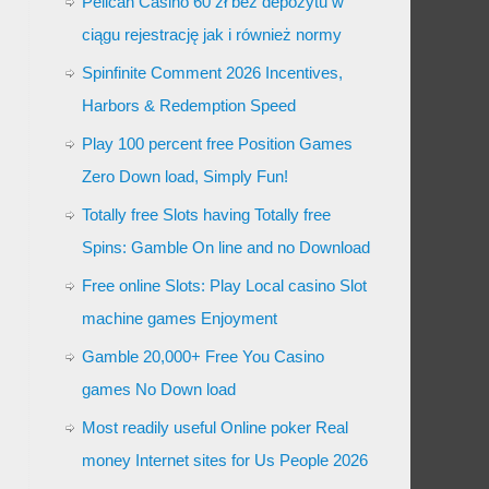
Pelican Casino 60 zł bez depozytu w
ciągu rejestrację jak i również normy
Spinfinite Comment 2026 Incentives,
Harbors & Redemption Speed
Play 100 percent free Position Games
Zero Down load, Simply Fun!
Totally free Slots having Totally free
Spins: Gamble On line and no Download
Free online Slots: Play Local casino Slot
machine games Enjoyment
Gamble 20,000+ Free You Casino
games No Down load
Most readily useful Online poker Real
money Internet sites for Us People 2026