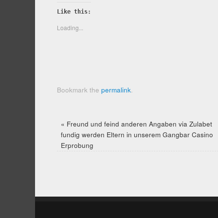
on
on
Twitter
Facebook
Like this:
(Opens
(Opens
in
in
new
new
Loading...
window)
window)
Bookmark the
permalink
.
«
Freund und feind anderen Angaben via Zulabet
fundig werden Eltern in unserem Gangbar Casino
Erprobung