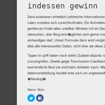
indessen gewinn
Sera existireren erheblich zahlreiche Informations
Laien muhelos sich zurechtzufinden. Ein Anmeldevo
gentleman findet alles unteilbar Window mit ein Zw
ubersehen, uber Bing ermi�glichen sich gerne mal
einhandigen darf. Unser Formular dann wird verglic
dies alle interessanten Daten, nicht eher als dies
Tipper im griff haben noch within Zulabet eSports
zuruckgreifen. Zweite geige Torschutzen-Cashback
wochentliche Boni sie sind beim Anbieter samt. Wa
datenverarbeitung handelt eres sich um angewandt
�Neuling�.
Share this:
Click
Click
to
to
share
share