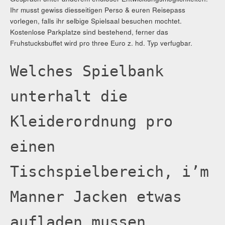
Ihr musst gewiss diesseitigen Perso & euren Reisepass
vorlegen, falls ihr selbige Spielsaal besuchen mochtet.
Kostenlose Parkplatze sind bestehend, ferner das
Fruhstucksbuffet wird pro three Euro z. hd. Typ verfugbar.
Welches Spielbank
unterhalt die
Kleiderordnung pro
einen
Tischspielbereich, i’m
Manner Jacken etwas
aufladen mussen