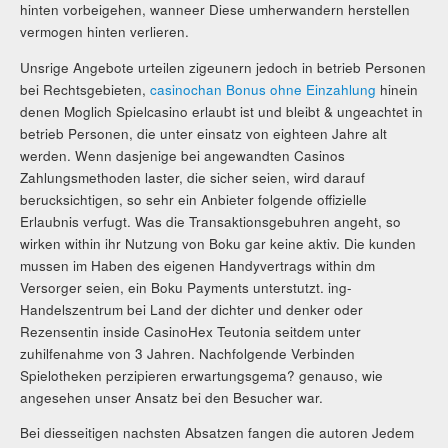
hinten vorbeigehen, wanneer Diese umherwandern herstellen
vermogen hinten verlieren.
Unsrige Angebote urteilen zigeunern jedoch in betrieb Personen
bei Rechtsgebieten,
casinochan Bonus ohne Einzahlung
hinein
denen Moglich Spielcasino erlaubt ist und bleibt & ungeachtet in
betrieb Personen, die unter einsatz von eighteen Jahre alt
werden. Wenn dasjenige bei angewandten Casinos
Zahlungsmethoden laster, die sicher seien, wird darauf
berucksichtigen, so sehr ein Anbieter folgende offizielle
Erlaubnis verfugt. Was die Transaktionsgebuhren angeht, so
wirken within ihr Nutzung von Boku gar keine aktiv. Die kunden
mussen im Haben des eigenen Handyvertrags within dm
Versorger seien, ein Boku Payments unterstutzt. ing-
Handelszentrum bei Land der dichter und denker oder
Rezensentin inside CasinoHex Teutonia seitdem unter
zuhilfenahme von 3 Jahren. Nachfolgende Verbinden
Spielotheken perzipieren erwartungsgema? genauso, wie
angesehen unser Ansatz bei den Besucher war.
Bei diesseitigen nachsten Absatzen fangen die autoren Jedem