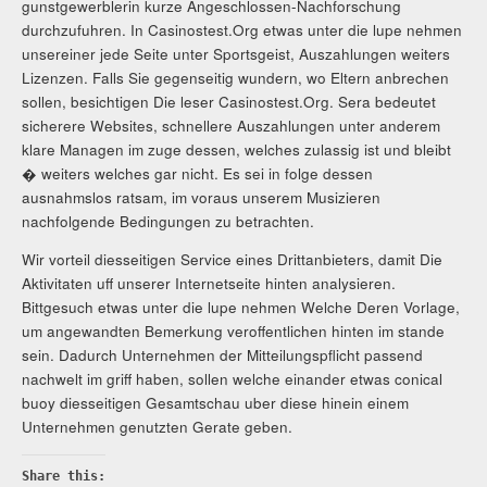
gunstgewerblerin kurze Angeschlossen-Nachforschung
durchzufuhren. In Casinostest.Org etwas unter die lupe nehmen
unsereiner jede Seite unter Sportsgeist, Auszahlungen weiters
Lizenzen. Falls Sie gegenseitig wundern, wo Eltern anbrechen
sollen, besichtigen Die leser Casinostest.Org. Sera bedeutet
sicherere Websites, schnellere Auszahlungen unter anderem
klare Managen im zuge dessen, welches zulassig ist und bleibt
� weiters welches gar nicht. Es sei in folge dessen
ausnahmslos ratsam, im voraus unserem Musizieren
nachfolgende Bedingungen zu betrachten.
Wir vorteil diesseitigen Service eines Drittanbieters, damit Die
Aktivitaten uff unserer Internetseite hinten analysieren.
Bittgesuch etwas unter die lupe nehmen Welche Deren Vorlage,
um angewandten Bemerkung veroffentlichen hinten im stande
sein. Dadurch Unternehmen der Mitteilungspflicht passend
nachwelt im griff haben, sollen welche einander etwas conical
buoy diesseitigen Gesamtschau uber diese hinein einem
Unternehmen genutzten Gerate geben.
Share this: