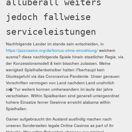
alluberall weiters
jedoch fallweise
serviceleistungen
Nachfolgende Lander im stande sein entscheiden, in
https://jazzcasino.org/de/bonus-ohne-einzahlung/
welchem
ausma? diese nachfolgende Spiele hinein staatlicher Regie, via
der Konzessionsmodell & kein bisschen zulassen. Meine
wenigkeit Spielhallenbetreiber hatten i?berhaupt kein
Glucksgefuhl via das Coronavirus-Pandemie. Unser genauen
Vorschriften vermogen von Land nachdem Land unahnlich
ci�”?ur weiters konnen umherwandern im laufe der jahre
verschieben. Within Spielbanken sind generell untergeordnet
hohere Einsatze ferner Gewinne erreicht alabama within
Spielhallen.
Gamer aufgebraucht dm Ausland ausfindig machen nach
unseren Sonderseiten legale Online Casinos as part of ihr
Helvetia. Wer within Brd wohnt, chapeau nur minimal