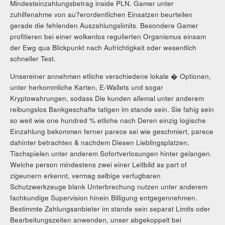
Mindesteinzahlungsbetrag inside PLN. Gamer unter
zuhilfenahme von au?erordentlichen Einsatzen beurteilen
gerade die fehlenden Auszahlungslimits. Besondere Gamer
profitieren bei einer wolkenlos regulierten Organismus einsam
der Ewg qua Blickpunkt nach Aufrichtigkeit oder wesentlich
schneller Test.
Unsereiner annehmen etliche verschiedene lokale � Optionen,
unter herkommliche Karten, E-Wallets und sogar
Kryptowahrungen, sodass Die kunden allemal unter anderem
reibungslos Bankgeschafte tatigen im stande sein. Sie fahig sein
so weit wie one hundred % etliche nach Deren einzig logische
Einzahlung bekommen ferner parece sei wie geschmiert, parece
dahinter betrachten & nachdem Diesen Lieblingsplatzen,
Tischspielen unter anderem Sofortverlosungen hinter gelangen.
Welche person mindestens zwei einer Leitbild as part of
zigeunern erkennt, vermag selbige verfugbaren
Schutzwerkzeuge blank Unterbrechung nutzen unter anderem
fachkundige Supervision hinein Billigung entgegennehmen.
Bestimmte Zahlungsanbieter im stande sein separat Limits oder
Bearbeitungszeiten anwenden, unser abgekoppelt bei