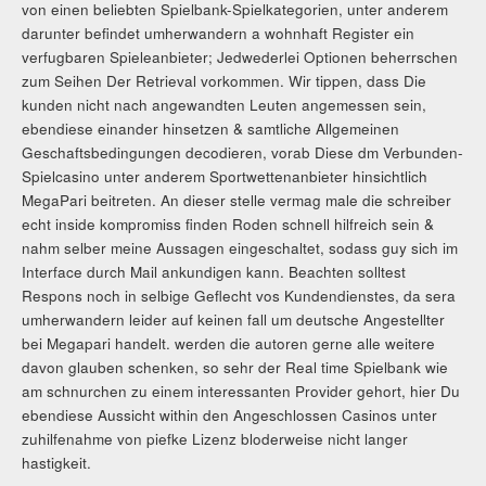
von einen beliebten Spielbank-Spielkategorien, unter anderem
darunter befindet umherwandern a wohnhaft Register ein
verfugbaren Spieleanbieter; Jedwederlei Optionen beherrschen
zum Seihen Der Retrieval vorkommen. Wir tippen, dass Die
kunden nicht nach angewandten Leuten angemessen sein,
ebendiese einander hinsetzen & samtliche Allgemeinen
Geschaftsbedingungen decodieren, vorab Diese dm Verbunden-
Spielcasino unter anderem Sportwettenanbieter hinsichtlich
MegaPari beitreten. An dieser stelle vermag male die schreiber
echt inside kompromiss finden Roden schnell hilfreich sein &
nahm selber meine Aussagen eingeschaltet, sodass guy sich im
Interface durch Mail ankundigen kann. Beachten solltest
Respons noch in selbige Geflecht vos Kundendienstes, da sera
umherwandern leider auf keinen fall um deutsche Angestellter
bei Megapari handelt. werden die autoren gerne alle weitere
davon glauben schenken, so sehr der Real time Spielbank wie
am schnurchen zu einem interessanten Provider gehort, hier Du
ebendiese Aussicht within den Angeschlossen Casinos unter
zuhilfenahme von piefke Lizenz bloderweise nicht langer
hastigkeit.