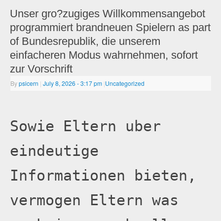
Unser gro?zugiges Willkommensangebot
programmiert brandneuen Spielern as part
of Bundesrepublik, die unserem
einfacheren Modus wahrnehmen, sofort
zur Vorschrift
By
psicern
|
July 8, 2026
- 3:17 pm
|
Uncategorized
Sowie Eltern uber
eindeutige
Informationen bieten,
vermogen Eltern was