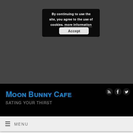
By continuing to use the
site, you agree to the use of
cookies.
more information
Accept
Moon Bunny Cafe
SATING YOUR THIRST
MENU