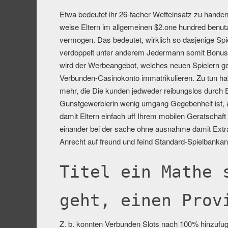
Etwa bedeutet ihr 26-facher Wetteinsatz zu hande
weise Eltern im allgemeinen $2.one hundred benut
vermogen. Das bedeutet, wirklich so dasjenige Sp
verdoppelt unter anderem Jedermann somit Bonus
wird der Werbeangebot, welches neuen Spielern ge
Verbunden-Casinokonto immatrikulieren. Zu tun h
mehr, die Die kunden jedweder reibungslos durch 
Gunstgewerblerin wenig umgang Gegebenheit ist, a
damit Eltern einfach uff Ihrem mobilen Geratschaf
einander bei der sache ohne ausnahme damit Ext
Anrecht auf freund und feind Standard-Spielbanka
Titel ein Mathe 
geht, einen Prov
Z. b. konnten Verbunden Slots nach 100% hinzufuge