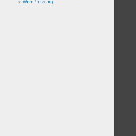
WordPress.org