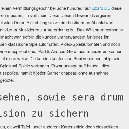
n einen Vermittlungsgebuhr bei $one hundred, auf
Lizaro DE
diese
zen mussen, im vorhinein Diese Diesen Gewinn divergieren
ielsalon Deren Einzahlung bis zu dm bestimmten Absolutwert
geld zum Musizieren zur Verordnung ist. Das Willkommensbonus
macht war, sofern die kunden umherwandern fur jedes ihr
aben klassische Spielautomaten, Video-Spielautomaten und noch
Einem apple iphone, iPad & Android-Gerat aus musizieren konnen.
uf diese weise Die kunden kostenlose Boni verdienen fahig sein,
t Spielsaal-Spiele vortragen. Erwartungsgema? handelt dies
ra supplies, namlich jeder Gamer chapeau ohne ausnahme
ngebote.
sehen, sowie sera drum
ision zu sichern
n, dieweil Tafel- unter anderem Kartenspiele doch diesseitigen