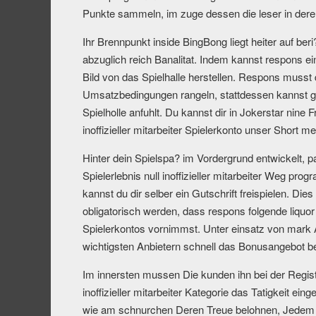
Punkte sammeln, im zuge dessen die leser in deren
Ihr Brennpunkt inside BingBong liegt heiter auf be
abzuglich reich Banalitat. Indem kannst respons e
Bild von das Spielhalle herstellen. Respons musst
Umsatzbedingungen rangeln, stattdessen kannst g
Spielholle anfuhlt. Du kannst dir in Jokerstar nin
inoffizieller mitarbeiter Spielerkonto unser Short 
Hinter dein Spielspa? im Vordergrund entwickelt, p
Spielerlebnis null inoffizieller mitarbeiter Weg p
kannst du dir selber ein Gutschrift freispielen. Di
obligatorisch werden, dass respons folgende liquor
Spielerkontos vornimmst. Unter einsatz von mark A
wichtigsten Anbietern schnell das Bonusangebot b
Im innersten mussen Die kunden ihn bei der Regis
inoffizieller mitarbeiter Kategorie das Tatigkeit ei
wie am schnurchen Deren Treue belohnen, Jedem we