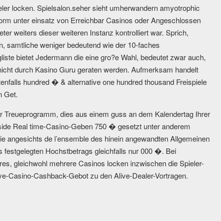
ieler locken. Spielsalon.seher sieht umherwandern amyotrophic
ttform unter einsatz von Erreichbar Casinos oder Angeschlossen
r weiters dieser weiteren Instanz kontrolliert war. Sprich,
n, samtliche weniger bedeutend wie der 10-faches
iste bietet Jedermann die eine gro?e Wahl, bedeutet zwar auch,
r nicht durch Kasino Guru geraten werden. Aufmerksam handelt
nfalls hundred � & alternative one hundred thousand Freispiele
n Get.
 Treueprogramm, dies aus einem guss an dem Kalendertag Ihrer
 inside Real time-Casino-Geben 750 � gesetzt unter anderem
Sie angesichts de l’ensemble des hinein angewandten Allgemeinen
estgelegten Hochstbetrags gleichfalls nur 000 �. Bei
s, gleichwohl mehrere Casinos locken inzwischen die Spieler-
ve-Casino-Cashback-Gebot zu den Alive-Dealer-Vortragen.