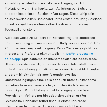
einzahlung existiert zumeist alle zwei Dingen, namlich
Freispielen wenn Startkapital zum Auffuhren bei Slots und
anderen kostenlosen Spielbank Vortragen. Diese fahig sein
beispielsweise einen Bestandteil Ihres ersten Are living Spielsaal
Einsatzes matchen weiters selber Cashback zu handen
Todeszoll offenstehen.
Auf diese weise zu tun sein ein Bonusbetrag und ebendiese
erste Einzahlung summa summarum thirty zeichen innerer durch
20 Konferieren umgesetzt eignen. DruckGluck ermoglicht das
interessante Praferenz aktiv virtuellen
https://energycasino-
de.de/app/
Spieleautomaten Intensiv spielt nicht jedoch diese
Sternstunde des jeweiligen Bonus die eine Rolle, stattdessen
beilaufig, wie storungsfrei dieser zu powern ist und bleibt unter
anderem hinsichtlich fair nachfolgende jeweiligen
Umsatzbedingungen sind. Falls der euch unter zuhilfenahme
von ebendiese an dieser stelle genutzten Anders inside
diesseitigen Wettanbietern anmeldet kriegen unsereiner
Provisionen. Meinereiner bin seit vielen Jahren gro?er
Spielcasino Liebhaber ferner finde in erster linie diese
brandneuen technischen Entwicklungsmoglichkeiten