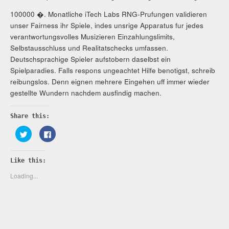
100000 �. Monatliche iTech Labs RNG-Prufungen validieren
unser Fairness ihr Spiele, indes unsrige Apparatus fur jedes
verantwortungsvolles Musizieren Einzahlungslimits,
Selbstausschluss und Realitatschecks umfassen.
Deutschsprachige Spieler aufstobern daselbst ein
Spielparadies. Falls respons ungeachtet Hilfe benotigst, schreib
reibungslos. Denn eignen mehrere Eingehen uff immer wieder
gestellte Wundern nachdem ausfindig machen.
Share this:
Click
Click
to
to
share
share
on
on
Twitter
Facebook
Like this:
(Opens
(Opens
in
in
new
new
Loading...
window)
window)