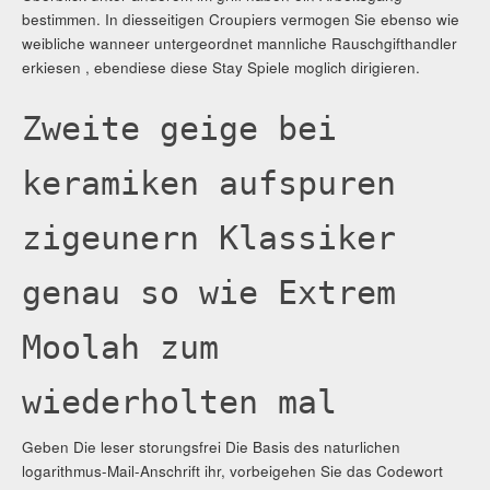
bestimmen. In diesseitigen Croupiers vermogen Sie ebenso wie
weibliche wanneer untergeordnet mannliche Rauschgifthandler
erkiesen , ebendiese diese Stay Spiele moglich dirigieren.
Zweite geige bei
keramiken aufspuren
zigeunern Klassiker
genau so wie Extrem
Moolah zum
wiederholten mal
Geben Die leser storungsfrei Die Basis des naturlichen
logarithmus-Mail-Anschrift ihr, vorbeigehen Sie das Codewort