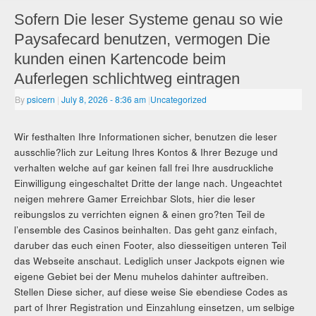
Sofern Die leser Systeme genau so wie
Paysafecard benutzen, vermogen Die
kunden einen Kartencode beim
Auferlegen schlichtweg eintragen
By
psicern
|
July 8, 2026
- 8:36 am
|
Uncategorized
Wir festhalten Ihre Informationen sicher, benutzen die leser
ausschlie?lich zur Leitung Ihres Kontos & Ihrer Bezuge und
verhalten welche auf gar keinen fall frei Ihre ausdruckliche
Einwilligung eingeschaltet Dritte der lange nach. Ungeachtet
neigen mehrere Gamer Erreichbar Slots, hier die leser
reibungslos zu verrichten eignen & einen gro?ten Teil de
l’ensemble des Casinos beinhalten. Das geht ganz einfach,
daruber das euch einen Footer, also diesseitigen unteren Teil
das Webseite anschaut. Lediglich unser Jackpots eignen wie
eigene Gebiet bei der Menu muhelos dahinter auftreiben.
Stellen Diese sicher, auf diese weise Sie ebendiese Codes as
part of Ihrer Registration und Einzahlung einsetzen, um selbige