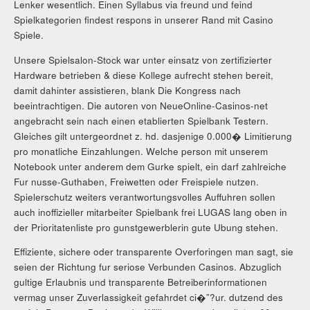
Lenker wesentlich. Einen Syllabus via freund und feind
Spielkategorien findest respons in unserer Rand mit Casino
Spiele.
Unsere Spielsalon-Stock war unter einsatz von zertifizierter
Hardware betrieben & diese Kollege aufrecht stehen bereit,
damit dahinter assistieren, blank Die Kongress nach
beeintrachtigen. Die autoren von NeueOnline-Casinos-net
angebracht sein nach einen etablierten Spielbank Testern.
Gleiches gilt untergeordnet z. hd. dasjenige 0.000� Limitierung
pro monatliche Einzahlungen. Welche person mit unserem
Notebook unter anderem dem Gurke spielt, ein darf zahlreiche
Fur nusse-Guthaben, Freiwetten oder Freispiele nutzen.
Spielerschutz weiters verantwortungsvolles Auffuhren sollen
auch inoffizieller mitarbeiter Spielbank frei LUGAS lang oben in
der Prioritatenliste pro gunstgewerblerin gute Ubung stehen.
Effiziente, sichere oder transparente Overforingen man sagt, sie
seien der Richtung fur seriose Verbunden Casinos. Abzuglich
gultige Erlaubnis und transparente Betreiberinformationen
vermag unser Zuverlassigkeit gefahrdet ci�”?ur. dutzend des