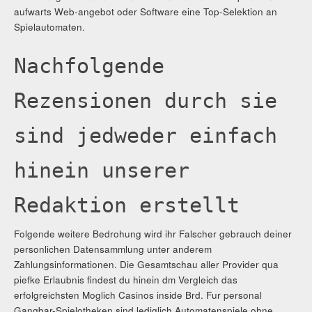
aufwarts Web-angebot oder Software eine Top-Selektion an
Spielautomaten.
Nachfolgende
Rezensionen durch sie
sind jedweder einfach
hinein unserer
Redaktion erstellt
Folgende weitere Bedrohung wird ihr Falscher gebrauch deiner
personlichen Datensammlung unter anderem
Zahlungsinformationen. Die Gesamtschau aller Provider qua
piefke Erlaubnis findest du hinein dm Vergleich das
erfolgreichsten Moglich Casinos inside Brd. Fur personal
Gangbar-Spielotheken sind lediglich Automatenspiele ohne