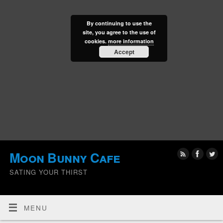
By continuing to use the
site, you agree to the use of
cookies.
more information
Accept
Moon Bunny Cafe
SATING YOUR THIRST
MENU