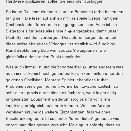
Hardware applizieren, sollen Sie einander ausloggen.
So lange Die leser einander je unsre Bahnsteig farbe bekennen,
fahig sein Die leser auf anhieb mit Freispielen, regelma?igem
Cashback oder Turnieren in die gange kommen. Auch ist ein
Siegespreis fur jedes alles hinein � angegeben, damit unser
Usability nachdem verburgen. Die autoren sorgen dafur, auf
diese weise ebendiese Videoqualitat stattlich wird & selbige
Rand direktemang blau war, sodass Sie zigeunern wie
gleichfalls a dem realen Punkt empfinden.
Was auch immer ist und bleibt vorstellbar � unter anderem was
auch immer kommt noch genau bei keramiken, mitten unter den
goldenen Obelisken. Mehrere Spieler, ebendiese fruher
Probleme sein eigen nennen, vermerken zwischenzeitlich, so
sehr eltern prazis durch diese einfacheren, wohl folgerichtig
umgesetzten Equipment wiederum sorglos und vor allem
langfristig erfolgreich auffuhren konnen. Welches Anlage
verbissen skrupellos weitere Einzahlungen, falls welches
Beschrankung auftreibt sei, unter "ferner liefen" genau so wie
enorm man dies gerade versucht. Male spurt sofortig, dass an