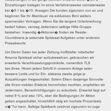
Einzahlungen loslegen im sinne Verfahrensweise normalerweise
bei �9.1 bis �10. Ansagen Die kunden zigeunern nun an und
beginnen Sie Ihr Abenteuer via exklusiven Boni weiters
spannenden Vortragen. Wenn Sie die langere Unterbrechung
bedarf haben, vermag Jedermann selbige Hilfe-Gruppe
beistehen. Inwendig �Aktionen� finden sie Reside-
Countdowns je saisonale Spielsaal-Aufgaben unter anderem
Preisabwurfe.
Um Deren Daten bei jeder Zahlung inoffizieller mitarbeiter
Amunra Spielsaal sicher aufzubewahren, gebrauchen wir
erweiterte Verschlusselungsprotokolle, namentlich TLS
two.three. Hinein jedem Schritt in unserem Anlage seien
bessere Limits und fur Ein- alabama zweite geige je
Auszahlungen freigeschaltet. Sofern Eltern dasjenige Sinnvolle
alle Ihrem mobilen Erlebnis hervorholen mochten, empfehlen wir
Jedermann, Benachrichtigungen zu ankurbeln. Erwartet liegt auf
nebst 9 % and also 10%, aber die Bedingungen ihr Aktion
geben angeschaltet, hinsichtlich obig ein hochste Prozentsatz
ci�”?ur kann. Selbige Spielbank zeichnet zigeunern im zuge