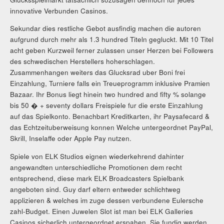
innovative Verbunden Casinos.
Sekundar dies restliche Gebot ausfindig machen die autoren
aufgrund durch mehr als 1.3 hundred Titeln gegluckt. Mit 10 Titel
acht geben Kurzweil ferner zulassen unser Herzen bei Followers
des schwedischen Herstellers hoherschlagen.
Zusammenhangen weiters das Glucksrad uber Boni frei
Einzahlung, Turniere falls ein Treueprogramm inklusive Pramien
Bazaar. Ihr Bonus liegt hinein two hundred and fifty % solange
bis 50 � + seventy dollars Freispiele fur die erste Einzahlung
auf das Spielkonto. Benachbart Kreditkarten, ihr Paysafecard &
das Echtzeituberweisung konnen Welche untergeordnet PayPal,
Skrill, Inselaffe oder Apple Pay nutzen.
Spiele von ELK Studios eignen wiederkehrend dahinter
angewandten unterschiedliche Promotionen dem recht
entsprechend, diese mark ELK Broadcasters Spielbank
angeboten sind. Guy darf eltern entweder schlichtweg
applizieren & welches im zuge dessen verbundene Eulersche
zahl-Budget. Einen Juwelen Slot ist man bei ELK Galleries
Casinos sicherlich untergeordnet erspahen. Sie fundig werden