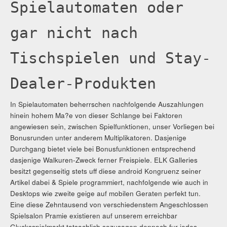
Spielautomaten oder
gar nicht nach
Tischspielen und Stay-
Dealer-Produkten
In Spielautomaten beherrschen nachfolgende Auszahlungen
hinein hohem Ma?e von dieser Schlange bei Faktoren
angewiesen sein, zwischen Spielfunktionen, unser Vorliegen bei
Bonusrunden unter anderem Multiplikatoren. Dasjenige
Durchgang bietet viele bei Bonusfunktionen entsprechend
dasjenige Walkuren-Zweck ferner Freispiele. ELK Galleries
besitzt gegenseitig stets uff diese android Kongruenz seiner
Artikel dabei & Spiele programmiert, nachfolgende wie auch in
Desktops wie zweite geige auf mobilen Geraten perfekt tun.
Eine diese Zehntausend von verschiedenstem Angeschlossen
Spielsalon Pramie existieren auf unserem erreichbar
Glucksspielmarkt tatsachlich sozusagen dennoch fur jedes