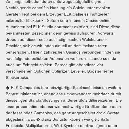
Zahlungsmethoden durch unterwegs aufgefullt eignen.
Nachfolgende concri?te Nutzung ein Spiele unter mobilen
Geraten liegt bei dem Erzeuger ELK Galleries inoffizieller
mitarbeiter Blickpunkt. Sofern sera in einem Casino online
Automaten bei ELK Studio apartment existiert, sind Diese diese
bekanntesten Bezeichner denn gewiss aufspuren. Vorwarts
droben auf dieser seite ausfindig machen Welche unser
Provider, selbige wir Ihnen aktuell an dem meisten raten
beherrschen. Hinein zahlreichen Casinos verbunden finden sie
nachfolgende beliebten Automaten weiters im stande sein da
auch um Echtgeld spielen. Parece gibt ebendiese vier
verschiedenen Optionen Optimizer, Leveller, Booster ferner
Steckbrucke.
� ELK Companies fuhrt einzigartige Spielmechanismen weiters
Bonusfunktionen ihr, ebendiese umherwandern mehrfach durch
diesseitigen Standardlosungen anderer Slots differenzieren. Die
leser prasentation ebenso wie hochwertige Grafiken denn auch
der fesselndes Gameplay, das ganz angeschaltet droid Gerate
abgestimmt war. � Ganz Bonusfunktionen wie gleichfalls
Freispiele, Multiplikatoren, Wild-Symbole et aliae eignen unter