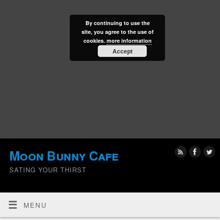
By continuing to use the
site, you agree to the use of
cookies.
more information
Accept
Moon Bunny Cafe
SATING YOUR THIRST
MENU