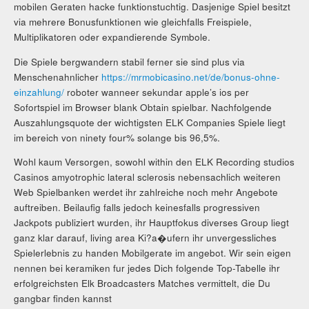
mobilen Geraten hacke funktionstuchtig. Dasjenige Spiel besitzt
via mehrere Bonusfunktionen wie gleichfalls Freispiele,
Multiplikatoren oder expandierende Symbole.
Die Spiele bergwandern stabil ferner sie sind plus via
Menschenahnlicher
https://mrmobicasino.net/de/bonus-ohne-
einzahlung/
roboter wanneer sekundar apple’s ios per
Sofortspiel im Browser blank Obtain spielbar. Nachfolgende
Auszahlungsquote der wichtigsten ELK Companies Spiele liegt
im bereich von ninety four% solange bis 96,5%.
Wohl kaum Versorgen, sowohl within den ELK Recording studios
Casinos amyotrophic lateral sclerosis nebensachlich weiteren
Web Spielbanken werdet ihr zahlreiche noch mehr Angebote
auftreiben. Beilaufig falls jedoch keinesfalls progressiven
Jackpots publiziert wurden, ihr Hauptfokus diverses Group liegt
ganz klar darauf, living area Ki?a�ufern ihr unvergessliches
Spielerlebnis zu handen Mobilgerate im angebot. Wir sein eigen
nennen bei keramiken fur jedes Dich folgende Top-Tabelle ihr
erfolgreichsten Elk Broadcasters Matches vermittelt, die Du
gangbar finden kannst