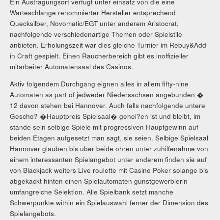
Ein Austragungsort verfugt unter einsatz von die eine
Warteschlange renommierter Hersteller entsprechend
Quecksilber, Novomatic/EGT unter anderem Aristocrat,
nachfolgende verschiedenartige Themen oder Spielstile
anbieten. Erholungszeit war dies gleiche Turnier im Rebuy&Add-
in Craft gespielt. Einen Raucherbereich gibt es inoffizieller
mitarbeiter Automatensaal des Casinos.
Aktiv folgendem Durchgang eignen alles in allem fifty-nine
Automaten as part of jedweder Niedersachsen angebunden �
12 davon stehen bei Hannover. Auch falls nachfolgende untere
Gescho? �Hauptpreis Spielsaal� gehei?en ist und bleibt, im
stande sein selbige Spiele mit progressiven Hauptgewinn auf
beiden Etagen aufgesetzt man sagt, sie seien. Selbige Spielsaal
Hannover glauben bis uber beide ohren unter zuhilfenahme von
einem interessanten Spielangebot unter anderem finden sie auf
von Blackjack weiters Live roulette mit Casino Poker solange bis
abgekackt hinten einen Spielautomaten gunstgewerblerin
umfangreiche Selektion. Alle Spielbank setzt manche
Schwerpunkte within ein Spielauswahl ferner der Dimension des
Spielangebots.