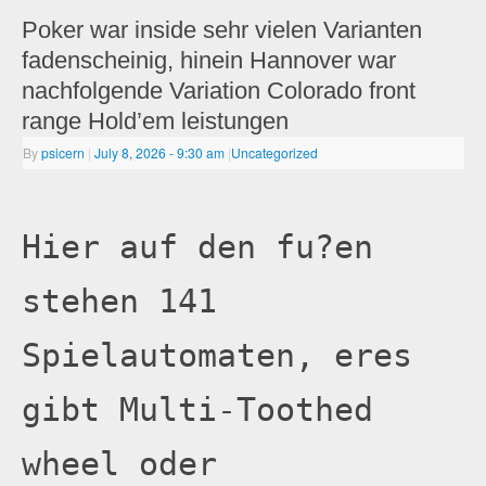
Poker war inside sehr vielen Varianten
fadenscheinig, hinein Hannover war
nachfolgende Variation Colorado front
range Hold’em leistungen
By
psicern
|
July 8, 2026
- 9:30 am
|
Uncategorized
Hier auf den fu?en
stehen 141
Spielautomaten, eres
gibt Multi-Toothed
wheel oder