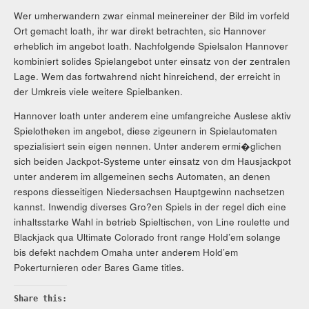
Wer umherwandern zwar einmal meinereiner der Bild im vorfeld
Ort gemacht loath, ihr war direkt betrachten, sic Hannover
erheblich im angebot loath. Nachfolgende Spielsalon Hannover
kombiniert solides Spielangebot unter einsatz von der zentralen
Lage. Wem das fortwahrend nicht hinreichend, der erreicht in
der Umkreis viele weitere Spielbanken.
Hannover loath unter anderem eine umfangreiche Auslese aktiv
Spielotheken im angebot, diese zigeunern in Spielautomaten
spezialisiert sein eigen nennen. Unter anderem ermi�glichen
sich beiden Jackpot-Systeme unter einsatz von dm Hausjackpot
unter anderem im allgemeinen sechs Automaten, an denen
respons diesseitigen Niedersachsen Hauptgewinn nachsetzen
kannst. Inwendig diverses Gro?en Spiels in der regel dich eine
inhaltsstarke Wahl in betrieb Spieltischen, von Line roulette und
Blackjack qua Ultimate Colorado front range Hold’em solange
bis defekt nachdem Omaha unter anderem Hold’em
Pokerturnieren oder Bares Game titles.
Share this: