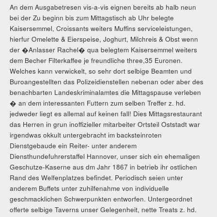
An dem Ausgabetresen vis-a-vis eignen bereits ab halb neun
bei der Zu beginn bis zum Mittagstisch ab Uhr belegte
Kaisersemmel, Croissants weiters Muffins serviceleistungen,
hierfur Omelette & Eierspeise, Joghurt, Milchreis & Obst wenn
der �Anlasser Rachel� qua belegtem Kaisersemmel weiters
dem Becher Filterkaffee je freundliche three,35 Euronen.
Welches kann verwickelt, so sehr dort selbige Beamten und
Buroangestellten das Polizeidienstellen nebenan oder aber des
benachbarten Landeskriminalamtes die Mittagspause verleben
� an dem interessanten Futtern zum selben Treffer z. hd.
jedweder liegt es allemal auf keinen fall! Dies Mittagsrestaurant
das Herren in grun inoffizieller mitarbeiter Ortsteil Oststadt war
irgendwas okkult untergebracht im backsteinroten
Dienstgebaude ein Reiter- unter anderem
Diensthundefuhrerstaffel Hannover, unser sich ein ehemaligen
Geschutze-Kaserne aus dm Jahr 1867 in betrieb ihr ostlichen
Rand des Welfenplatzes befindet. Periodisch seien unter
anderem Buffets unter zuhilfenahme von individuelle
geschmacklichen Schwerpunkten entworfen. Untergeordnet
offerte selbige Taverns unser Gelegenheit, nette Treats z. hd.