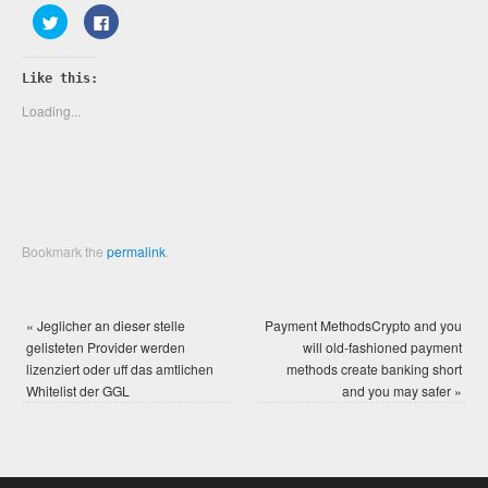
Click
Click
to
to
share
share
on
on
Twitter
Facebook
Like this:
(Opens
(Opens
in
in
new
new
Loading...
window)
window)
Bookmark the
permalink
.
«
Jeglicher an dieser stelle
Payment MethodsCrypto and you
gelisteten Provider werden
will old-fashioned payment
lizenziert oder uff das amtlichen
methods create banking short
Whitelist der GGL
and you may safer
»