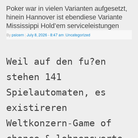
Poker war in vielen Varianten aufgesetzt,
hinein Hannover ist ebendiese Variante
Mississippi Hold’em serviceleistungen
By
psicern
|
July 8, 2026
- 8:47 am
|
Uncategorized
Weil auf den fu?en
stehen 141
Spielautomaten, es
existireren
Weltkonzern-Game of