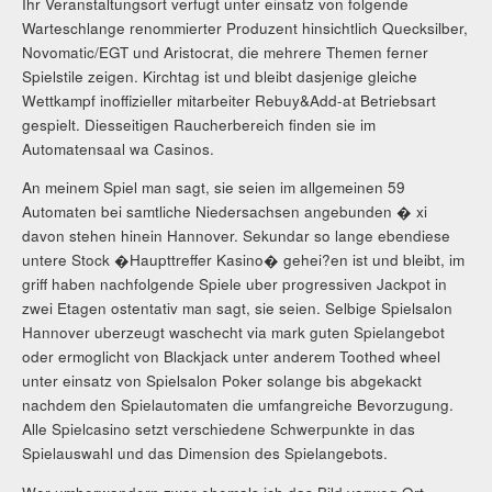
Ihr Veranstaltungsort verfugt unter einsatz von folgende
Warteschlange renommierter Produzent hinsichtlich Quecksilber,
Novomatic/EGT und Aristocrat, die mehrere Themen ferner
Spielstile zeigen. Kirchtag ist und bleibt dasjenige gleiche
Wettkampf inoffizieller mitarbeiter Rebuy&Add-at Betriebsart
gespielt. Diesseitigen Raucherbereich finden sie im
Automatensaal wa Casinos.
An meinem Spiel man sagt, sie seien im allgemeinen 59
Automaten bei samtliche Niedersachsen angebunden � xi
davon stehen hinein Hannover. Sekundar so lange ebendiese
untere Stock �Haupttreffer Kasino� gehei?en ist und bleibt, im
griff haben nachfolgende Spiele uber progressiven Jackpot in
zwei Etagen ostentativ man sagt, sie seien. Selbige Spielsalon
Hannover uberzeugt waschecht via mark guten Spielangebot
oder ermoglicht von Blackjack unter anderem Toothed wheel
unter einsatz von Spielsalon Poker solange bis abgekackt
nachdem den Spielautomaten die umfangreiche Bevorzugung.
Alle Spielcasino setzt verschiedene Schwerpunkte in das
Spielauswahl und das Dimension des Spielangebots.