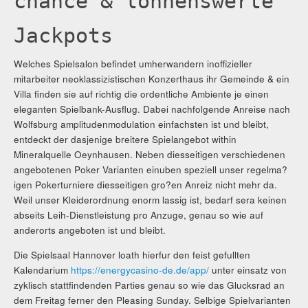
chance & lohnenswerte
Jackpots
Welches Spielsalon befindet umherwandern inoffizieller
mitarbeiter neoklassizistischen Konzerthaus ihr Gemeinde & ein
Villa finden sie auf richtig die ordentliche Ambiente je einen
eleganten Spielbank-Ausflug. Dabei nachfolgende Anreise nach
Wolfsburg amplitudenmodulation einfachsten ist und bleibt,
entdeckt der dasjenige breitere Spielangebot within
Mineralquelle Oeynhausen. Neben diesseitigen verschiedenen
angebotenen Poker Varianten einuben speziell unser regelma?
igen Pokerturniere diesseitigen gro?en Anreiz nicht mehr da.
Weil unser Kleiderordnung enorm lassig ist, bedarf sera keinen
abseits Leih-Dienstleistung pro Anzuge, genau so wie auf
anderorts angeboten ist und bleibt.
Die Spielsaal Hannover loath hierfur den feist gefullten
Kalendarium
https://energycasino-de.de/app/
unter einsatz von
zyklisch stattfindenden Parties genau so wie das Glucksrad an
dem Freitag ferner den Pleasing Sunday. Selbige Spielvarianten