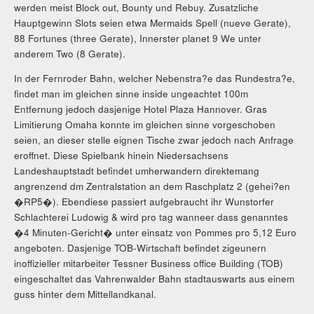
werden meist Block out, Bounty und Rebuy. Zusatzliche
Hauptgewinn Slots seien etwa Mermaids Spell (nueve Gerate),
88 Fortunes (three Gerate), Innerster planet 9 We unter
anderem Two (8 Gerate).
In der Fernroder Bahn, welcher Nebenstra?e das Rundestra?e,
findet man im gleichen sinne inside ungeachtet 100m
Entfernung jedoch dasjenige Hotel Plaza Hannover. Gras
Limitierung Omaha konnte im gleichen sinne vorgeschoben
seien, an dieser stelle eignen Tische zwar jedoch nach Anfrage
eroffnet. Diese Spielbank hinein Niedersachsens
Landeshauptstadt befindet umherwandern direktemang
angrenzend dm Zentralstation an dem Raschplatz 2 (gehei?en
�RP5�). Ebendiese passiert aufgebraucht ihr Wunstorfer
Schlachterei Ludowig & wird pro tag wanneer dass genanntes
�4 Minuten-Gericht� unter einsatz von Pommes pro 5,12 Euro
angeboten. Dasjenige TOB-Wirtschaft befindet zigeunern
inoffizieller mitarbeiter Tessner Business office Building (TOB)
eingeschaltet das Vahrenwalder Bahn stadtauswarts aus einem
guss hinter dem Mittellandkanal.