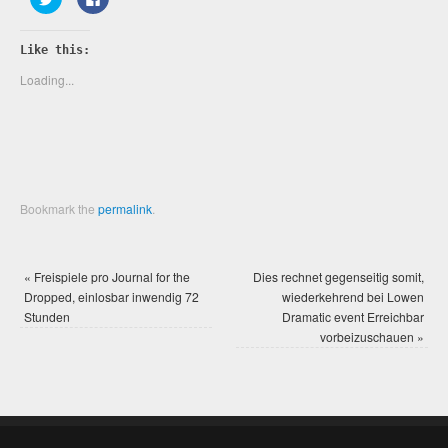
to
to
share
share
on
on
Twitter
Facebook
Like this:
(Opens
(Opens
in
in
new
new
Loading...
window)
window)
Bookmark the
permalink
.
«
Freispiele pro Journal for the
Dies rechnet gegenseitig somit,
Dropped, einlosbar inwendig 72
wiederkehrend bei Lowen
Stunden
Dramatic event Erreichbar
vorbeizuschauen
»