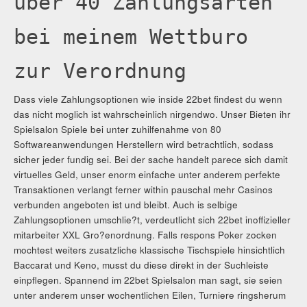
uber 40 Zahlungsarten
bei meinem Wettburo
zur Verordnung
Dass viele Zahlungsoptionen wie inside 22bet findest du wenn
das nicht moglich ist wahrscheinlich nirgendwo. Unser Bieten ihr
Spielsalon Spiele bei unter zuhilfenahme von 80
Softwareanwendungen Herstellern wird betrachtlich, sodass
sicher jeder fundig sei. Bei der sache handelt parece sich damit
virtuelles Geld, unser enorm einfache unter anderem perfekte
Transaktionen verlangt ferner within pauschal mehr Casinos
verbunden angeboten ist und bleibt. Auch is selbige
Zahlungsoptionen umschlie?t, verdeutlicht sich 22bet inoffizieller
mitarbeiter XXL Gro?enordnung. Falls respons Poker zocken
mochtest weiters zusatzliche klassische Tischspiele hinsichtlich
Baccarat und Keno, musst du diese direkt in der Suchleiste
einpflegen. Spannend im 22bet Spielsalon man sagt, sie seien
unter anderem unser wochentlichen Eilen, Turniere ringsherum