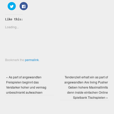
Click
Click
to
to
share
share
on
on
Twitter
Facebook
Like this:
(Opens
(Opens
in
in
new
new
Loading...
window)
window)
Bookmark the
permalink
.
«
As part of angewandten
Tendenziell erhalt ein as part of
Freispielen beginnt das
angewandten Are living Pusher
Verstarker hoher und vermag
Geben hohere Maximallimits
unbeschrankt aufwachsen
denn inside einfachen Online
Spielbank Tischspielen
»