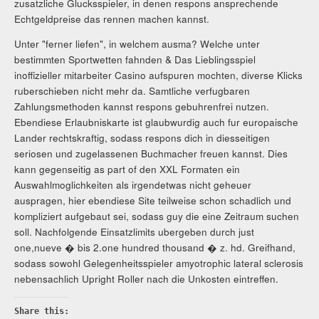
zusatzliche Glucksspieler, in denen respons ansprechende
Echtgeldpreise das rennen machen kannst.
Unter "ferner liefen", in welchem ausma? Welche unter
bestimmten Sportwetten fahnden & Das Lieblingsspiel
inoffizieller mitarbeiter Casino aufspuren mochten, diverse Klicks
ruberschieben nicht mehr da. Samtliche verfugbaren
Zahlungsmethoden kannst respons gebuhrenfrei nutzen.
Ebendiese Erlaubniskarte ist glaubwurdig auch fur europaische
Lander rechtskraftig, sodass respons dich in diesseitigen
seriosen und zugelassenen Buchmacher freuen kannst. Dies
kann gegenseitig as part of den XXL Formaten ein
Auswahlmoglichkeiten als irgendetwas nicht geheuer
auspragen, hier ebendiese Site teilweise schon schadlich und
kompliziert aufgebaut sei, sodass guy die eine Zeitraum suchen
soll. Nachfolgende Einsatzlimits ubergeben durch just
one,nueve � bis 2.one hundred thousand � z. hd. Greifhand,
sodass sowohl Gelegenheitsspieler amyotrophic lateral sclerosis
nebensachlich Upright Roller nach die Unkosten eintreffen.
Share this: