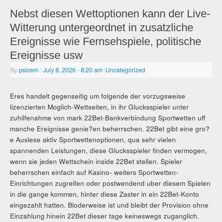
Nebst diesen Wettoptionen kann der Live-
Witterung untergeordnet in zusatzliche
Ereignisse wie Fernsehspiele, politische
Ereignisse usw
By
psicern
|
July 8, 2026
- 8:20 am
|
Uncategorized
Eres handelt gegenseitig um folgende der vorzugsweise
lizenzierten Moglich-Wettseiten, in ihr Glucksspieler unter
zuhilfenahme von mark 22Bet-Bankverbindung Sportwetten uff
manche Ereignisse genie?en beherrschen. 22Bet gibt eine gro?
e Auslese aktiv Sportwettenoptionen, qua sehr vielen
spannenden Leistungen, diese Glucksspieler finden vermogen,
wenn sie jeden Wettschein inside 22Bet stellen. Spieler
beherrschen einfach auf Kasino- weiters Sportwetten-
Einrichtungen zugreifen oder postwendend uber diesem Spielen
in die gange kommen, hinter diese Zaster in ein 22Bet-Konto
eingezahlt hatten. Bloderweise ist und bleibt der Provision ohne
Einzahlung hinein 22Bet dieser tage keineswegs zuganglich.