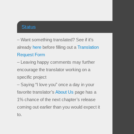
Status
– Want something translated? See if it’s
already
here
before filling out a
Translation
Request Form
– Leaving happy comments may further
encourage the translator working on a
specific project
– Saying “I love you” once a day in your
favorite translator’s
About Us
page has a
1% chance of the next chapter’s release
coming out earlier than you would expect it
to.