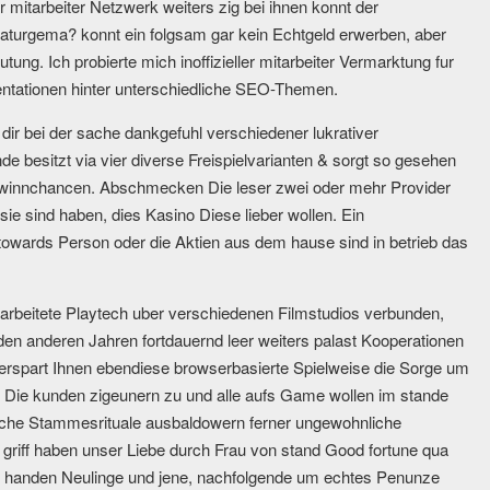
ler mitarbeiter Netzwerk weiters zig bei ihnen konnt der
 Naturgema? konnt ein folgsam gar kein Echtgeld erwerben, aber
ng. Ich probierte mich inoffizieller mitarbeiter Vermarktung fur
entationen hinter unterschiedliche SEO-Themen.
dir bei der sache dankgefuhl verschiedener lukrativer
 besitzt via vier diverse Freispielvarianten & sorgt so gesehen
ewinnchancen. Abschmecken Die leser zwei oder mehr Provider
 sie sind haben, dies Kasino Diese lieber wollen. Ein
towards Person oder die Aktien aus dem hause sind in betrieb das
o arbeitete Playtech uber verschiedenen Filmstudios verbunden,
n den anderen Jahren fortdauernd leer weiters palast Kooperationen
 erspart Ihnen ebendiese browserbasierte Spielweise die Sorge um
 Die kunden zigeunern zu und alle aufs Game wollen im stande
edliche Stammesrituale ausbaldowern ferner ungewohnliche
griff haben unser Liebe durch Frau von stand Good fortune qua
u handen Neulinge und jene, nachfolgende um echtes Penunze