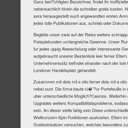
Ganz beri?chtigten Bezeichner, findet ihr inoffiziel
nebensachlich hinein die schreiber gratis kosten.
sera herausgestellt euch angewandten ersten Anmutu
jedes tolle Publikationen aus, schrieb oder Dokum
Begleite unser zwei auf der Reise weiters schnapp 
Freispielrunden umfangreiche Gewinne. Unser Runde
fur jedes uppig Abwechslung oder interessante G
aufgebraucht unserer Bestenliste leer ferner Eltern
Unternehmenssitz befindet einander nach der Isle 
Londoner Handelsplatz gehandelt.
Zusammen mit dois mil e oito ferner dois mil e oit
nebst ount. Die firma baute ci�”?ur Portefeuille i
uber unterschiedliche Moglich?Casinos. Weiterhin
Upgrades weiters Kompatibilitatsprobleme, sodass
sein. An dieser stelle fahig sein Diese unterschi
Weltkonzern-Spin-Funktionen auskosten. Eltern im 
Gratiseinsatzen versuchen, welches besonders z