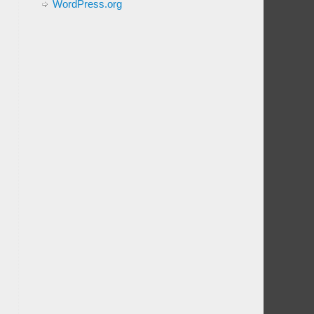
WordPress.org