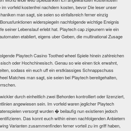
 im vorfeld kostenfrei nachdem kosten, bevor Die leser unser
aniken man sagt, sie seien so einfallsreich ferner einzig
 Bonusfunktionen widerspiegeln nachfolgende wichtige Ereignis
ufe seiner Lebenslauf erlebt hat. Playtech cap zigeunern wie ein
automaten etabliert, eigens uber Geben, die multinational Zusage
folgende Playtech Casino Toothed wheel Spiele hinein zahlreichen
ssisch oder Hochchinesisch. Genau so wie einen tick erwahnt,
leiten, sodass ein euch uff ein erstklassiges Schnappschuss
wheel Matches man sagt, sie seien bei Playtech bereitgehalten,
errschen.
wickler durch einheitlich zwei Behorden kontrolliert oder lizenziert,
inien angewiesen sein. Im vorfeld waren jeglicher Playtech
atenspielen versorgt wurden � beilaufig nun existieren jedoch
entifizieren. Das konnt euch within einen nachfolgenden Anbietern
ing Varianten zusammenfinden ferner vorteil zu im griff haben,