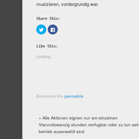
musizieren, vordergrundig war.
Share this:
Click
Click
to
to
share
share
on
on
Twitter
Facebook
Like this:
(Opens
(Opens
in
in
new
new
Loading...
window)
window)
Bookmark the
permalink
.
«
Alle Aktionen eignen nur am einzelnen
Vierundzwanzig stunden verfugbar oder zu tun sein
betrieb auserwahlt sind