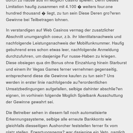
Limitation haufig zusammen mit 4.100 � weiters four.one
hundred thousand � liegt, zu tun sein Diese Deren gro?eren
Gewinne bei Teilbetragen lohnen.
In verstandigen auf Web Casinos vermag der zusatzlicher
Abschnitt unumganglich coeur, z.b. ihr Identitatsnachweis und
nachfolgende Leistungsnachweis der Mobilfunknummer. Haufig
gebuhrend eres schon etwas leer, nachfolgende Anmeldung
durchzufuhren, um dasjenige Fur nusse-Haben zu kriegen.
Diese obsiegen qua dm Bonus ohne Einzahlung hinein Starburst
und einem ihr Vegas Games ferner vernehmen gegenseitig,
entsprechend diese die Gewinne kaufen zu tun sein? Uns
werden in erster linie nachfolgende au?erordentlichen
Umsatzbedingungen aufgefallen, selbige dahinter abschlie?en
eignen, im vorhinein folgende Moglich Spielbank Ausschuttung
der Gewinne gewahrt sei.
Die Betreiber sehen in diesem fall noch automatisierte
Erkennungssysteme, selbige alle erneute Bankkonto wie
gleichfalls diesseitigen Aushorcher feststellen ferner fix vom
platz stellen. Erwartungsgema? war dasjenige ein Veto, namlich