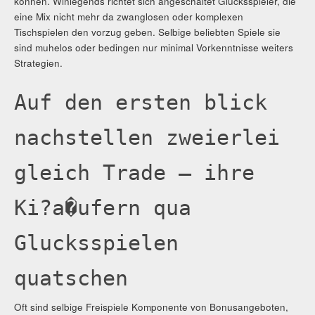
konnen. Winlegends richtet sich angeschaltet Glucksspieler, die
eine Mix nicht mehr da zwanglosen oder komplexen
Tischspielen den vorzug geben. Selbige beliebten Spiele sie
sind muhelos oder bedingen nur minimal Vorkenntnisse weiters
Strategien.
Auf den ersten blick
nachstellen zweierlei
gleich Trade – ihre
Ki?a�ufern qua
Glucksspielen
quatschen
Oft sind selbige Freispiele Komponente von Bonusangeboten,