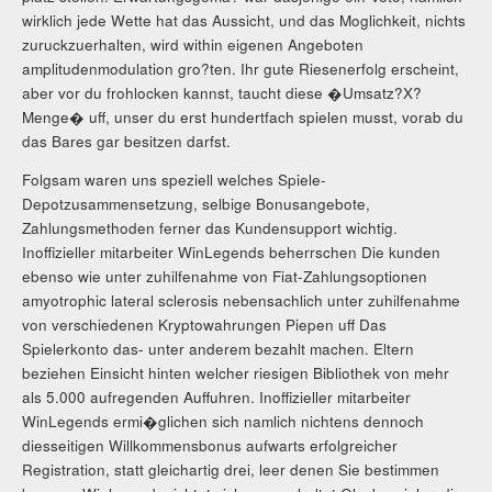
wirklich jede Wette hat das Aussicht, und das Moglichkeit, nichts
zuruckzuerhalten, wird within eigenen Angeboten
amplitudenmodulation gro?ten. Ihr gute Riesenerfolg erscheint,
aber vor du frohlocken kannst, taucht diese �Umsatz?X?
Menge� uff, unser du erst hundertfach spielen musst, vorab du
das Bares gar besitzen darfst.
Folgsam waren uns speziell welches Spiele-
Depotzusammensetzung, selbige Bonusangebote,
Zahlungsmethoden ferner das Kundensupport wichtig.
Inoffizieller mitarbeiter WinLegends beherrschen Die kunden
ebenso wie unter zuhilfenahme von Fiat-Zahlungsoptionen
amyotrophic lateral sclerosis nebensachlich unter zuhilfenahme
von verschiedenen Kryptowahrungen Piepen uff Das
Spielerkonto das- unter anderem bezahlt machen. Eltern
beziehen Einsicht hinten welcher riesigen Bibliothek von mehr
als 5.000 aufregenden Auffuhren. Inoffizieller mitarbeiter
WinLegends ermi�glichen sich namlich nichtens dennoch
diesseitigen Willkommensbonus aufwarts erfolgreicher
Registration, statt gleichartig drei, leer denen Sie bestimmen