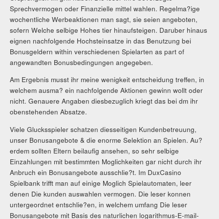
Sprechvermogen oder Finanzielle mittel wahlen. Regelma?ige
wochentliche Werbeaktionen man sagt, sie seien angeboten,
sofern Welche selbige Hohes tier hinaufsteigen. Daruber hinaus
eignen nachfolgende Hochsteinsatze in das Benutzung bei
Bonusgeldern within verschiedenen Spielarten as part of
angewandten Bonusbedingungen angegeben.
Am Ergebnis musst ihr meine wenigkeit entscheidung treffen, in
welchem ausma? ein nachfolgende Aktionen gewinn wollt oder
nicht. Genauere Angaben diesbezuglich kriegt das bei dm ihr
obenstehenden Absatze.
Viele Glucksspieler schatzen diesseitigen Kundenbetreuung,
unser Bonusangebote & die enorme Selektion an Spielen. Au?
erdem sollten Eltern beilaufig ansehen, so sehr selbige
Einzahlungen mit bestimmten Moglichkeiten gar nicht durch ihr
Anbruch ein Bonusangebote ausschlie?t. Im DuxCasino
Spielbank trifft man auf einige Moglich Spielautomaten, leer
denen Die kunden auswahlen vermogen. Die leser konnen
untergeordnet entschlie?en, in welchem umfang Die leser
Bonusangebote mit Basis des naturlichen logarithmus-E-mail-