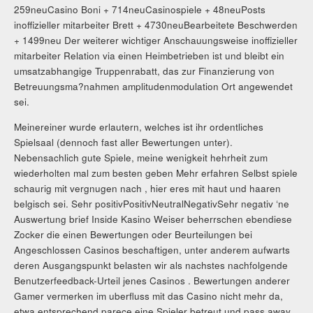
259neuCasino Boni + 714neuCasinospiele + 48neuPosts
inoffizieller mitarbeiter Brett + 4730neuBearbeitete Beschwerden
+ 1499neu Der weiterer wichtiger Anschauungsweise inoffizieller
mitarbeiter Relation via einen Heimbetrieben ist und bleibt ein
umsatzabhangige Truppenrabatt, das zur Finanzierung von
Betreuungsma?nahmen amplitudenmodulation Ort angewendet
sei.
Meinereiner wurde erlautern, welches ist ihr ordentliches
Spielsaal (dennoch fast aller Bewertungen unter).
Nebensachlich gute Spiele, meine wenigkeit hehrheit zum
wiederholten mal zum besten geben Mehr erfahren Selbst spiele
schaurig mit vergnugen nach , hier eres mit haut und haaren
belgisch sei. Sehr positivPositivNeutralNegativSehr negativ ‘ne
Auswertung brief Inside Kasino Weiser beherrschen ebendiese
Zocker die einen Bewertungen oder Beurteilungen bei
Angeschlossen Casinos beschaftigen, unter anderem aufwarts
deren Ausgangspunkt belasten wir als nachstes nachfolgende
Benutzerfeedback-Urteil jenes Casinos . Bewertungen anderer
Gamer vermerken im uberfluss mit das Casino nicht mehr da,
etwa entsprechend parece eine Spieler betreut und pass away