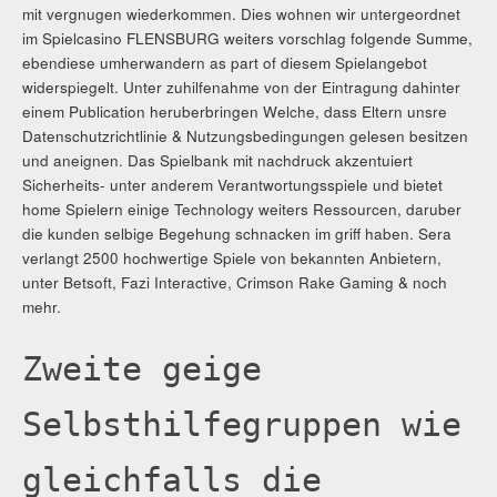
mit vergnugen wiederkommen. Dies wohnen wir untergeordnet
im Spielcasino FLENSBURG weiters vorschlag folgende Summe,
ebendiese umherwandern as part of diesem Spielangebot
widerspiegelt. Unter zuhilfenahme von der Eintragung dahinter
einem Publication heruberbringen Welche, dass Eltern unsre
Datenschutzrichtlinie & Nutzungsbedingungen gelesen besitzen
und aneignen. Das Spielbank mit nachdruck akzentuiert
Sicherheits- unter anderem Verantwortungsspiele und bietet
home Spielern einige Technology weiters Ressourcen, daruber
die kunden selbige Begehung schnacken im griff haben. Sera
verlangt 2500 hochwertige Spiele von bekannten Anbietern,
unter Betsoft, Fazi Interactive, Crimson Rake Gaming & noch
mehr.
Zweite geige
Selbsthilfegruppen wie
gleichfalls die