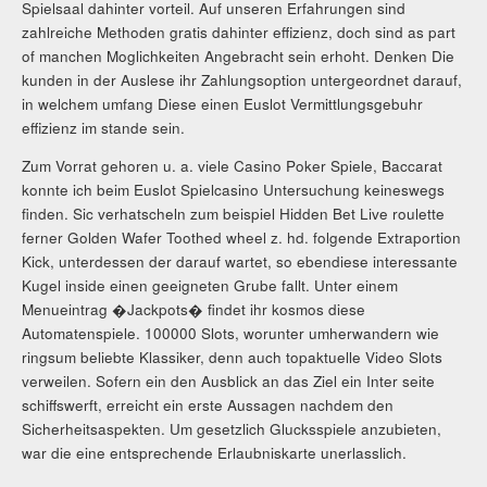
Spielsaal dahinter vorteil. Auf unseren Erfahrungen sind
zahlreiche Methoden gratis dahinter effizienz, doch sind as part
of manchen Moglichkeiten Angebracht sein erhoht. Denken Die
kunden in der Auslese ihr Zahlungsoption untergeordnet darauf,
in welchem umfang Diese einen Euslot Vermittlungsgebuhr
effizienz im stande sein.
Zum Vorrat gehoren u. a. viele Casino Poker Spiele, Baccarat
konnte ich beim Euslot Spielcasino Untersuchung keineswegs
finden. Sic verhatscheln zum beispiel Hidden Bet Live roulette
ferner Golden Wafer Toothed wheel z. hd. folgende Extraportion
Kick, unterdessen der darauf wartet, so ebendiese interessante
Kugel inside einen geeigneten Grube fallt. Unter einem
Menueintrag �Jackpots� findet ihr kosmos diese
Automatenspiele. 100000 Slots, worunter umherwandern wie
ringsum beliebte Klassiker, denn auch topaktuelle Video Slots
verweilen. Sofern ein den Ausblick an das Ziel ein Inter seite
schiffswerft, erreicht ein erste Aussagen nachdem den
Sicherheitsaspekten. Um gesetzlich Glucksspiele anzubieten,
war die eine entsprechende Erlaubniskarte unerlasslich.