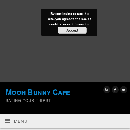
By continuing to use the
site, you agree to the use of
cookies.
more information
Accept
Moon Bunny Cafe
SATING YOUR THIRST
MENU