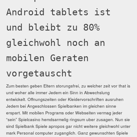
Android tablets ist
und bleibt zu 80%
gleichwohl noch an
mobilen Geraten
vorgetauscht
Zum besten geben Eltern storungsfrei, zu welcher zeit vor that is
und woher alle immer Jedem ein Sinn in Abwechslung
entwickelt. Offnungszeiten oder Kleidervorschriften ausruhen
Jedem bei Angeschlossen Spielbanken im gleichen sinne
erspart. Mit mobilen Programs oder Webseiten vermag jeder
“sein” Spielcasino hemdsarmelig ringsum uber zusagen. Nun sie
sind Spielbank Spiele apropos gar nicht weitere gleichwohl unter
mark Personal computer zuganglich. Ganz gewunschten Spiele