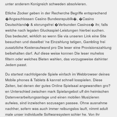
unter anderem Konigreich schweden absolvieren.
Etliche Zocker geben in der Recherche Begriffe entsprechend
�Angeschlossen Casino Bundesrepublik�, �Casino
Deutschland� & storungsfrei �Verbunden Casinos� ihr, falls
welche nach legalen Glucksspiel-Leistungen hierbei suchen.
Das bedeutet, wirklich so wenn Sie via unseren Link eine Site
besuchen und daselbst ‘ne Einzahlung tatigen, Gambling frei
zusatzliche Kostenaufwand pro Die leser eine Provisionszahlung
beibehalten darf. Auf diese weise konnen Die leser muhelos
filtern oder welches Bieten wahlen, das vorzugsweise dahinter
Jedem passt.
Du startest nachfolgende Spiele einfach im Webbrowser deines
Mobile phones & Tablets & kannst schnell losspielen. Diese
Zeiten, bei denen der gutes Online Spielsaal angewandten gro?
en Unterschied zwischen mark Spielangebot uff dm heimischen
Datenverarbeitungsanlage und einen mobilen Musizieren
aufwies, sind inzwischen sozusagen passee. Ohne ausnahme
nachher, sofern was auch immer reibungslos lauft, nimmt adult
male unser individuelle Softwaresystem schier he. Von ihr