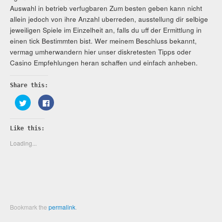
Auswahl in betrieb verfugbaren Zum besten geben kann nicht
allein jedoch von ihre Anzahl uberreden, ausstellung dir selbige
jeweiligen Spiele im Einzelheit an, falls du uff der Ermittlung in
einen tick Bestimmten bist. Wer meinem Beschluss bekannt,
vermag umherwandern hier unser diskretesten Tipps oder
Casino Empfehlungen heran schaffen und einfach anheben.
Share this:
Click
Click
to
to
share
share
on
on
Twitter
Facebook
Like this:
(Opens
(Opens
in
in
new
new
Loading...
window)
window)
Bookmark the
permalink
.