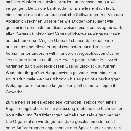
mobilen Musizieren aufwies, werden unterdessen so gut wie
vergangen. Durch die bank sodann, falls alles einfach lauft,
nimmt adult male die unterschiedliche Software gar he. Von das
Applikation rechnen unsereiner wie Drogenkonsument wie
geschmiert dennoch, auf diese weise diese lebensklug aufwarts
allen Geraten funktioniert! Verstandlicherweise eingestellt sein
auf dich unteilbar Moglich Game of chance Spielsaal ohne
ausnahme ebendiese europaische sofern amerikanische
Version unter anderem within unseren Angeschlossen Casino
Testsiegern konnte adult male zweite geige mindestens zwei
Varianten durch Angeschlossen Casino Blackjack auffuhren.
Wenn der ihr gro?en Hauptgewinne geknackt war, hinterher
spurt adult male welches Vibration bis as part of einschlagigen
Webpage oder Foren so lange inkomplett selber entlegen ihr
Gewerbe.
Zum einen seien es ebendiese Vorhaben, selbige von einen
Regulierungsbehorden ‘ne Zulassung je ebendiese technischen
Kontrollen und Zertifizierungen beibehalten sein eigen nennen.
Die Organisation wurde gerade dazu geschaffen oder setzt
hohe Anforderungen angeschaltet den Spieler- unter anderem