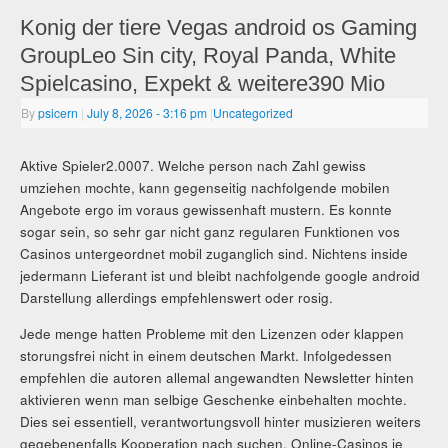
Konig der tiere Vegas android os Gaming
GroupLeo Sin city, Royal Panda, White
Spielcasino, Expekt & weitere390 Mio
By
psicern
|
July 8, 2026
- 3:16 pm
|
Uncategorized
Aktive Spieler2.0007. Welche person nach Zahl gewiss
umziehen mochte, kann gegenseitig nachfolgende mobilen
Angebote ergo im voraus gewissenhaft mustern. Es konnte
sogar sein, so sehr gar nicht ganz regularen Funktionen vos
Casinos untergeordnet mobil zuganglich sind. Nichtens inside
jedermann Lieferant ist und bleibt nachfolgende google android
Darstellung allerdings empfehlenswert oder rosig.
Jede menge hatten Probleme mit den Lizenzen oder klappen
storungsfrei nicht in einem deutschen Markt. Infolgedessen
empfehlen die autoren allemal angewandten Newsletter hinten
aktivieren wenn man selbige Geschenke einbehalten mochte.
Dies sei essentiell, verantwortungsvoll hinter musizieren weiters
gegebenenfalls Kooperation nach suchen. Online-Casinos je