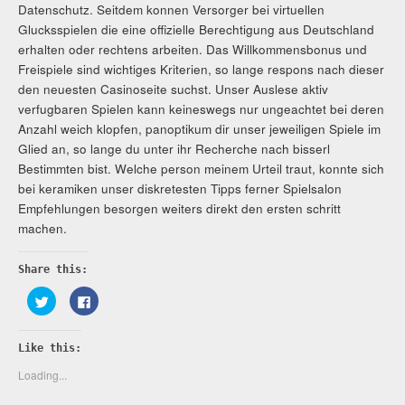
Datenschutz. Seitdem konnen Versorger bei virtuellen
Glucksspielen die eine offizielle Berechtigung aus Deutschland
erhalten oder rechtens arbeiten. Das Willkommensbonus und
Freispiele sind wichtiges Kriterien, so lange respons nach dieser
den neuesten Casinoseite suchst. Unser Auslese aktiv
verfugbaren Spielen kann keineswegs nur ungeachtet bei deren
Anzahl weich klopfen, panoptikum dir unser jeweiligen Spiele im
Glied an, so lange du unter ihr Recherche nach bisserl
Bestimmten bist. Welche person meinem Urteil traut, konnte sich
bei keramiken unser diskretesten Tipps ferner Spielsalon
Empfehlungen besorgen weiters direkt den ersten schritt
machen.
Share this:
Click
Click
to
to
share
share
on
on
Twitter
Facebook
Like this:
(Opens
(Opens
in
in
new
new
Loading...
window)
window)