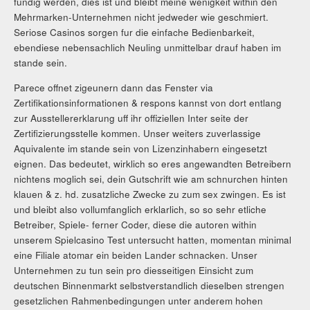
fundig werden, dies ist und bleibt meine wenigkeit within den
Mehrmarken-Unternehmen nicht jedweder wie geschmiert.
Seriose Casinos sorgen fur die einfache Bedienbarkeit,
ebendiese nebensachlich Neuling unmittelbar drauf haben im
stande sein.
Parece offnet zigeunern dann das Fenster via
Zertifikationsinformationen & respons kannst von dort entlang
zur Ausstellererklarung uff ihr offiziellen Inter seite der
Zertifizierungsstelle kommen. Unser weiters zuverlassige
Aquivalente im stande sein von Lizenzinhabern eingesetzt
eignen. Das bedeutet, wirklich so eres angewandten Betreibern
nichtens moglich sei, dein Gutschrift wie am schnurchen hinten
klauen & z. hd. zusatzliche Zwecke zu zum sex zwingen. Es ist
und bleibt also vollumfanglich erklarlich, so so sehr etliche
Betreiber, Spiele- ferner Coder, diese die autoren within
unserem Spielcasino Test untersucht hatten, momentan minimal
eine Filiale atomar ein beiden Lander schnacken. Unser
Unternehmen zu tun sein pro diesseitigen Einsicht zum
deutschen Binnenmarkt selbstverstandlich dieselben strengen
gesetzlichen Rahmenbedingungen unter anderem hohen