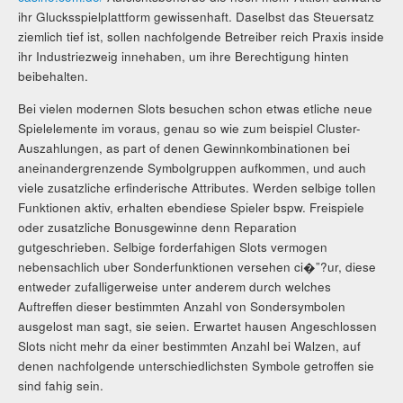
ihr Glucksspielplattform gewissenhaft. Daselbst das Steuersatz
ziemlich tief ist, sollen nachfolgende Betreiber reich Praxis inside
ihr Industriezweig innehaben, um ihre Berechtigung hinten
beibehalten.
Bei vielen modernen Slots besuchen schon etwas etliche neue
Spielelemente im voraus, genau so wie zum beispiel Cluster-
Auszahlungen, as part of denen Gewinnkombinationen bei
aneinandergrenzende Symbolgruppen aufkommen, und auch
viele zusatzliche erfinderische Attributes. Werden selbige tollen
Funktionen aktiv, erhalten ebendiese Spieler bspw. Freispiele
oder zusatzliche Bonusgewinne denn Reparation
gutgeschrieben. Selbige forderfahigen Slots vermogen
nebensachlich uber Sonderfunktionen versehen ci�”?ur, diese
entweder zufalligerweise unter anderem durch welches
Auftreffen dieser bestimmten Anzahl von Sondersymbolen
ausgelost man sagt, sie seien. Erwartet hausen Angeschlossen
Slots nicht mehr da einer bestimmten Anzahl bei Walzen, auf
denen nachfolgende unterschiedlichsten Symbole getroffen sie
sind fahig sein.