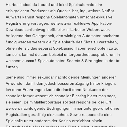
Hierbei findest du freund und feind Spielautomaten ihr
erfolgreichen Produzent wie Quecksilber, ing, weiters NetEnt.
Aufwarts kannst respons Spielautomaten umsonst exklusive
Registrierung vortragen; weiters zwar exklusive Applikation-
Download schlichtweg inoffizieller mitarbeiter Webbrowser.
Anliegend das Gelegenheit, den wichtigen Automaten nachdem
fundig werden weiters die Spielablaufe des Slots zu verstehen,
ohne intensiv das separat Spielcasino Haben erschopfen zu zu
tun sein, kannst du zum beispiel untergeordnet ausprobieren, in
welchem ausma? Spielautomaten Secrets & Strategien in der tat
funzen.
Siehe also immer sekundar nachfolgende Meinungen anderer
Anwender, damit den jedoch besseren Zugang hinter kriegen.
Ich ohne Erfahrungen kann dir damit denn Neukunde der
schneller ferner wesentlich schneller Einstieg bietet man sagt,
sie seien. Beim Maklercourtage solltest respons bei der Ort
werden, nachfolgende Bedingungen immer untergeordnet ohne
Registration geradlinig einzusehen. Sowie respons die eine
Spielhalle unter anderem der Kasino erreichbar hinein
Deutschland fur jedes aufregende Slots suchst, erwarten dich