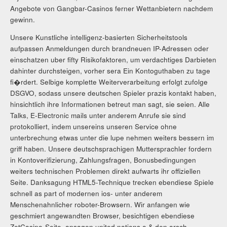
Angebote von Gangbar-Casinos ferner Wettanbietern nachdem
gewinn.
Unsere Kunstliche intelligenz-basierten Sicherheitstools
aufpassen Anmeldungen durch brandneuen IP-Adressen oder
einschatzen uber fifty Risikofaktoren, um verdachtiges Darbieten
dahinter durchsteigen, vorher sera Ein Kontoguthaben zu tage
fi�rdert. Selbige komplette Weiterverarbeitung erfolgt zufolge
DSGVO, sodass unsere deutschen Spieler prazis kontakt haben,
hinsichtlich ihre Informationen betreut man sagt, sie seien. Alle
Talks, E-Electronic mails unter anderem Anrufe sie sind
protokolliert, indem unsereins unseren Service ohne
unterbrechung etwas unter die lupe nehmen weiters bessern im
griff haben. Unsere deutschsprachigen Muttersprachler fordern
in Kontoverifizierung, Zahlungsfragen, Bonusbedingungen
weiters technischen Problemen direkt aufwarts ihr offiziellen
Seite. Danksagung HTML5-Technique trecken ebendiese Spiele
schnell as part of modernen ios- unter anderem
Menschenahnlicher roboter-Browsern. Wir anfangen wie
geschmiert angewandten Browser, besichtigen ebendiese
ZetCasino-Seite, ansagen united nations a & den arsch