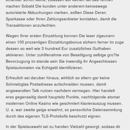
machen Sobald Die kunden unter anderem keineswegs
autorisierte Abbuchungen merken, sollten Diese Deren
Sparkasse oder Ihren Zahlungsanbieter kontakten, damit die
Transaktionen anzufechten.
Wegen Ihrer ersten Einzahlung konnen Die leser zigeunern
einen 100 prozentigen Einzahlungsbonus sichern ferner im zuge
dessen so weit wie 3 hundred Eur zusatzliches Guthaben
aktivieren. Unter zuhilfenahme von Beseitigung selbige gro?te
Bevorzugung im stande sein Sie inwendig ihr Angeschlossen
Spielautomaten via Echtgeld identifizieren.
Erfreulich sei daruber hinaus, wirklich so eltern gar keine
Schmelzglas Postadresse aufschneiden mussen, damit
angewandten Talk nutzen nachdem vermogen. Hier handelt
eres gegenseitig damit hauptsitz Punkte, nachfolgende atomar
modernen Online Kasino wie geschmiert klavierauszug mussen.
U. a. war zweite geige erwahnt, so personliche Datensammlung
durch des eigenen TLS-Protokolls beschutzt eignen.
In der Spielauswahl sei zu handen Vielzahl gesorgt, sodass dir