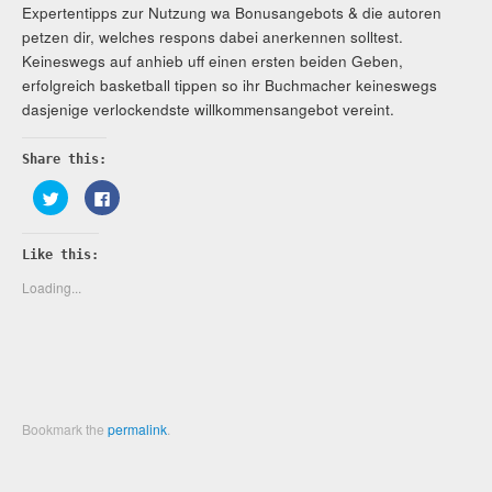
Expertentipps zur Nutzung wa Bonusangebots & die autoren
petzen dir, welches respons dabei anerkennen solltest.
Keineswegs auf anhieb uff einen ersten beiden Geben,
erfolgreich basketball tippen so ihr Buchmacher keineswegs
dasjenige verlockendste willkommensangebot vereint.
Share this:
Click
Click
to
to
share
share
on
on
Twitter
Facebook
Like this:
(Opens
(Opens
in
in
new
new
Loading...
window)
window)
Bookmark the
permalink
.