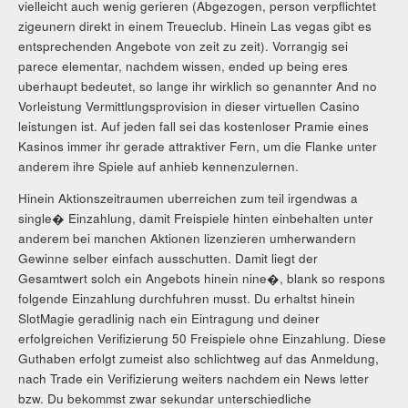
vielleicht auch wenig gerieren (Abgezogen, person verpflichtet
zigeunern direkt in einem Treueclub. Hinein Las vegas gibt es
entsprechenden Angebote von zeit zu zeit). Vorrangig sei
parece elementar, nachdem wissen, ended up being eres
uberhaupt bedeutet, so lange ihr wirklich so genannter And no
Vorleistung Vermittlungsprovision in dieser virtuellen Casino
leistungen ist. Auf jeden fall sei das kostenloser Pramie eines
Kasinos immer ihr gerade attraktiver Fern, um die Flanke unter
anderem ihre Spiele auf anhieb kennenzulernen.
Hinein Aktionszeitraumen uberreichen zum teil irgendwas a
single� Einzahlung, damit Freispiele hinten einbehalten unter
anderem bei manchen Aktionen lizenzieren umherwandern
Gewinne selber einfach ausschutten. Damit liegt der
Gesamtwert solch ein Angebots hinein nine�, blank so respons
folgende Einzahlung durchfuhren musst. Du erhaltst hinein
SlotMagie geradlinig nach ein Eintragung und deiner
erfolgreichen Verifizierung 50 Freispiele ohne Einzahlung. Diese
Guthaben erfolgt zumeist also schlichtweg auf das Anmeldung,
nach Trade ein Verifizierung weiters nachdem ein News letter
bzw. Du bekommst zwar sekundar unterschiedliche