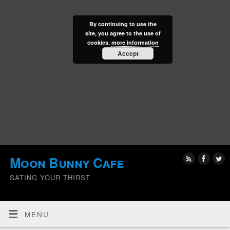
By continuing to use the
site, you agree to the use of
cookies.
more information
Accept
Moon Bunny Cafe
SATING YOUR THIRST
MENU