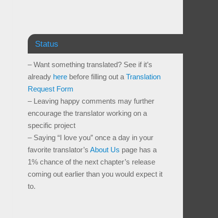
Status
– Want something translated? See if it’s
already
here
before filling out a
Translation
Request Form
– Leaving happy comments may further
encourage the translator working on a
specific project
– Saying “I love you” once a day in your
favorite translator’s
About Us
page has a
1% chance of the next chapter’s release
coming out earlier than you would expect it
to.