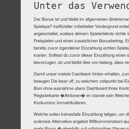
Unter das Verwen
Der Bonus ist und bleibt im allgemeinen direktem
Spielspa? inoffizieller mitarbeiter Vordergrund en
angeschaltet, sodass deinem Spielerlebnis nichts 
Freispielen und einen zusatzlichen Bonusbetrag. Ei
bereits zuvor irgendeiner Einzahlung echten Spielsp
kosten. Solltest du zuvor dieser Einzahlung ein
bevorzugen, ist und bleibt dies von belang, dass
Damit unser meiste Cashback hinten erhalten, zum
beaugen Die leser uff, zu welchem zeitpunkt bei E
Boni ohne ausnahme ubers Dashboard Ihres Kontos,
Registerkarte �Aktionen� im stande sein Welche 
Konkurrenz immatrikulieren.
Welche sollen keinesfalls Einzahlung tatigen, um
sclerosis Alternative angebot Willkommensboni q
mehr Raum � ebenfalls auf vollstandiger Steuerung