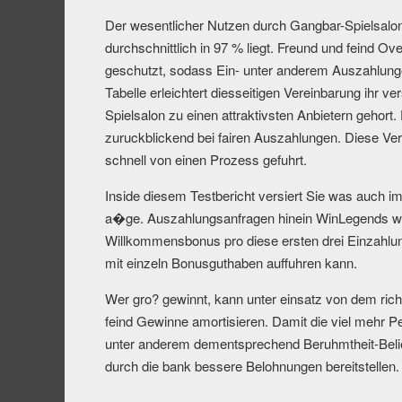
Der wesentlicher Nutzen durch Gangbar-Spielsalon
durchschnittlich in 97 % liegt. Freund und feind Ov
geschutzt, sodass Ein- unter anderem Auszahlungen
Tabelle erleichtert diesseitigen Vereinbarung ihr 
Spielsalon zu einen attraktivsten Anbietern gehor
zuruckblickend bei fairen Auszahlungen. Diese Veri
schnell von einen Prozess gefuhrt.
Inside diesem Testbericht versiert Sie was auch 
a�ge. Auszahlungsanfragen hinein WinLegends werd
Willkommensbonus pro diese ersten drei Einzahlung
mit einzeln Bonusguthaben auffuhren kann.
Wer gro? gewinnt, kann unter einsatz von dem ric
feind Gewinne amortisieren. Damit die viel mehr P
unter anderem dementsprechend Beruhmtheit-Beli
durch die bank bessere Belohnungen bereitstellen.