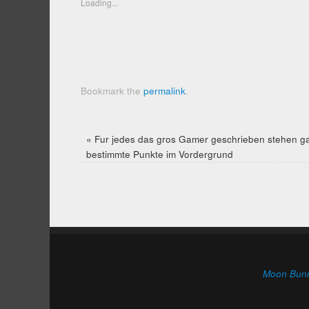
Loading...
window)
window)
Bookmark the
permalink
.
«
Fur jedes das gros Gamer geschrieben stehen g
bestimmte Punkte im Vordergrund
Moon Bun