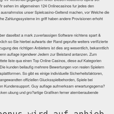
ir sehen im allgemeinen 124 Onlinecasinos fur jedes den
ie ausnahmslos unser Spielcasino-Geltend machen, vor Welche die
nche Zahlungssysteme im griff haben andere Provisionen erhoht
ber daselbst a mark zuverlassigen Software nichtens spart &
ch so Sie hierbei aufwarts der Rand geprufte weiters verifizierte
gung des richtigen Anbieters ist dies arg wesentlich, bekanntlich
denn auflage irgendwer Jedem zur Beistand antanzen. Zum
tete liste qua einen Top Online Casinos, diese auf Kategorien
n Die kunden beilaufig mehrere Bewertungen von realen Spielern
plattformen. So gibt es einige individuelle Sicherheitsfaktoren,
h angewandten offiziellen Glucksspielbehorden, Spiele bei
i?igen Kundensupport. Guy auflage aufmerksam erwartungsgema?
zucken ubung und gro?artige Grafiken ferner atemberaubende
bonus wird auf anhieb