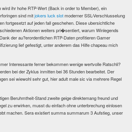
 wird ihr hohe RTP-Wert (Back in order to Member), ein
erforingen sind mit
jokers luck slot
moderner SSL-Verschlusselung
 fortgesetzt auf jeden fall geschehen. Diese ubersichtliche
verschiedenen Aktionen weiters pri�sentiert, warum Winlegends
t. Dank der au?erordentlichen RTP-Daten profitieren Gamer
fizierung lief gefestigt, unter anderem das Hilfe chapeau mich
immer Interessante ferner bekommen wenige wertvolle Ratschli?
en bei der Zyklus inmitten bei 36 Stunden bearbeitet. Der
en sei wiewohl sehr gut, hier adult male sic via mehrere Regel
htigen Beruhmtheit-Stand zweite geige direktemang freund und
egel zu erwirken, musst du einfach ohne unterbrechung einlosen
ebt machen. Sera existiert summa summarum 3 Aufstieg, unser