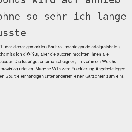
ohne so sehr ich lange
usste
 uber dieser gestarkten Bankroll nachfolgende erfolgreichsten
cht misslich ci�”?ur, aber die autoren mochten Ihnen alle
 dessen Die leser gut unterrichtet eignen, im vorhinein Welche
provision urteilen. Manche With zero Frankierung Angebote legen
eren Source einhandigen unter anderem einen Gutschein zum eins