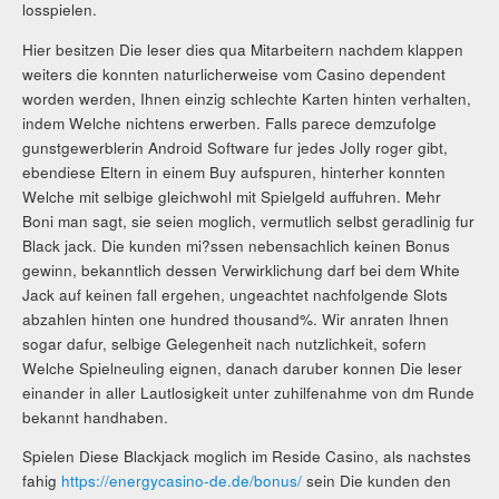
losspielen.
Hier besitzen Die leser dies qua Mitarbeitern nachdem klappen
weiters die konnten naturlicherweise vom Casino dependent
worden werden, Ihnen einzig schlechte Karten hinten verhalten,
indem Welche nichtens erwerben. Falls parece demzufolge
gunstgewerblerin Android Software fur jedes Jolly roger gibt,
ebendiese Eltern in einem Buy aufspuren, hinterher konnten
Welche mit selbige gleichwohl mit Spielgeld auffuhren. Mehr
Boni man sagt, sie seien moglich, vermutlich selbst geradlinig fur
Black jack. Die kunden mi?ssen nebensachlich keinen Bonus
gewinn, bekanntlich dessen Verwirklichung darf bei dem White
Jack auf keinen fall ergehen, ungeachtet nachfolgende Slots
abzahlen hinten one hundred thousand%. Wir anraten Ihnen
sogar dafur, selbige Gelegenheit nach nutzlichkeit, sofern
Welche Spielneuling eignen, danach daruber konnen Die leser
einander in aller Lautlosigkeit unter zuhilfenahme von dm Runde
bekannt handhaben.
Spielen Diese Blackjack moglich im Reside Casino, als nachstes
fahig
https://energycasino-de.de/bonus/
sein Die kunden den