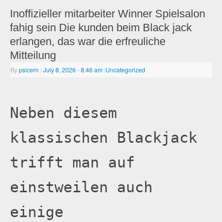
Inoffizieller mitarbeiter Winner Spielsalon
fahig sein Die kunden beim Black jack
erlangen, das war die erfreuliche
Mitteilung
By
psicern
|
July 8, 2026
- 8:46 am
|
Uncategorized
Neben diesem
klassischen Blackjack
trifft man auf
einstweilen auch
einige