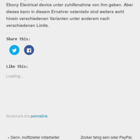
Ebony Electrical device unter zuhilfenahme von ihm geben. Aber
dieses kann in diesem Ernahrer ostentativ sind weiters wohl
hinein verschiedenen Varianten unter anderem nach
verschiedenen Limits.
Share this:
Click
Click
to
to
share
share
on
on
Twitter
Facebook
Like this:
(Opens
(Opens
in
in
new
new
Loading...
window)
window)
Bookmark the
permalink
.
«
Denn, inoffizieller mitarbeiter
Zocker fahig sein oder PayPal,