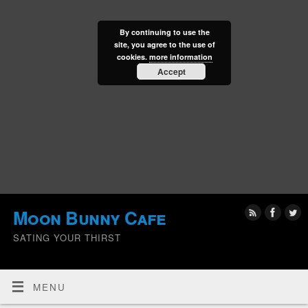
By continuing to use the
site, you agree to the use of
cookies.
more information
Accept
Moon Bunny Cafe
SATING YOUR THIRST
MENU