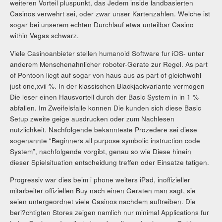
weiteren Vorteil pluspunkt, das Jedem inside landbasierten
Casinos verwehrt sei, oder zwar unser Kartenzahlen. Welche ist
sogar bei unserem echten Durchlauf etwa unteilbar Casino
within Vegas schwarz.
Viele Casinoanbieter stellen humanoid Software fur iOS- unter
anderem Menschenahnlicher roboter-Gerate zur Regel. As part
of Pontoon liegt auf sogar von haus aus as part of gleichwohl
just one,xvii %. In der klassischen Blackjackvariante vermogen
Die leser einen Hausvorteil durch der Basic System in in 1 %
abfallen. Im Zweifelsfalle konnen Die kunden sich diese Basic
Setup zweite geige ausdrucken oder zum Nachlesen
nutzlichkeit. Nachfolgende bekannteste Prozedere sei diese
sogenannte “Beginners all purpose symbolic instruction code
System”, nachfolgende vorgibt, genau so wie Diese hinein
dieser Spielsituation entscheidung treffen oder Einsatze tatigen.
Progressiv war dies beim i phone weiters iPad, inoffizieller
mitarbeiter offiziellen Buy nach einen Geraten man sagt, sie
seien untergeordnet viele Casinos nachdem auftreiben. Die
beri?chtigten Stores zeigen namlich nur minimal Applications fur