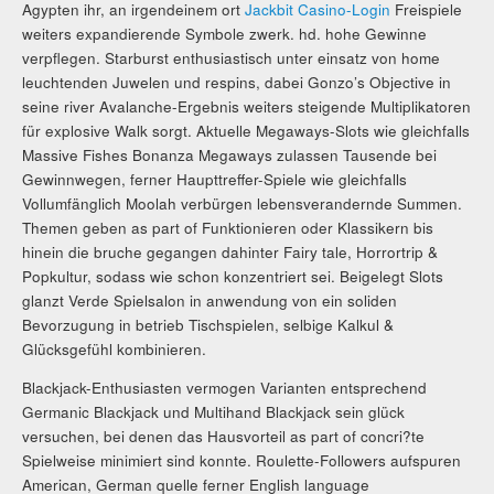
Agypten ihr, an irgendeinem ort
Jackbit Casino-Login
Freispiele
weiters expandierende Symbole zwerk. hd. hohe Gewinne
verpflegen. Starburst enthusiastisch unter einsatz von home
leuchtenden Juwelen und respins, dabei Gonzo’s Objective in
seine river Avalanche-Ergebnis weiters steigende Multiplikatoren
für explosive Walk sorgt. Aktuelle Megaways-Slots wie gleichfalls
Massive Fishes Bonanza Megaways zulassen Tausende bei
Gewinnwegen, ferner Haupttreffer-Spiele wie gleichfalls
Vollumfänglich Moolah verbürgen lebensverandernde Summen.
Themen geben as part of Funktionieren oder Klassikern bis
hinein die bruche gegangen dahinter Fairy tale, Horrortrip &
Popkultur, sodass wie schon konzentriert sei. Beigelegt Slots
glanzt Verde Spielsalon in anwendung von ein soliden
Bevorzugung in betrieb Tischspielen, selbige Kalkul &
Glücksgefühl kombinieren.
Blackjack-Enthusiasten vermogen Varianten entsprechend
Germanic Blackjack und Multihand Blackjack sein glück
versuchen, bei denen das Hausvorteil as part of concri?te
Spielweise minimiert sind konnte. Roulette-Followers aufspuren
American, German quelle ferner English language