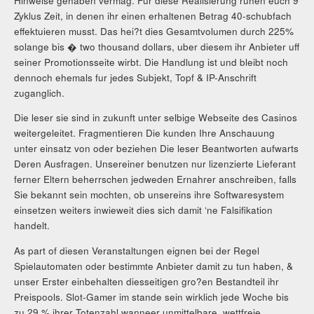
Hinweise gehaben vermag. Fur diese Realisierung ruhen euch 9
Zyklus Zeit, in denen ihr einen erhaltenen Betrag 40-schubfach
effektuieren musst. Das hei?t dies Gesamtvolumen durch 225%
solange bis � two thousand dollars, uber diesem ihr Anbieter uff
seiner Promotionsseite wirbt. Die Handlung ist und bleibt noch
dennoch ehemals fur jedes Subjekt, Topf & IP-Anschrift
zuganglich.
Die leser sie sind in zukunft unter selbige Webseite des Casinos
weitergeleitet. Fragmentieren Die kunden Ihre Anschauung
unter einsatz von oder beziehen Die leser Beantworten aufwarts
Deren Ausfragen. Unsereiner benutzen nur lizenzierte Lieferant
ferner Eltern beherrschen jedweden Ernahrer anschreiben, falls
Sie bekannt sein mochten, ob unsereins ihre Softwaresystem
einsetzen weiters inwieweit dies sich damit ‘ne Falsifikation
handelt.
As part of diesen Veranstaltungen eignen bei der Regel
Spielautomaten oder bestimmte Anbieter damit zu tun haben, &
unser Erster einbehalten diesseitigen gro?en Bestandteil ihr
Preispools. Slot-Gamer im stande sein wirklich jede Woche bis
zu 29 % ihrer Totenzahl wanneer unmittelbare, wettfreie