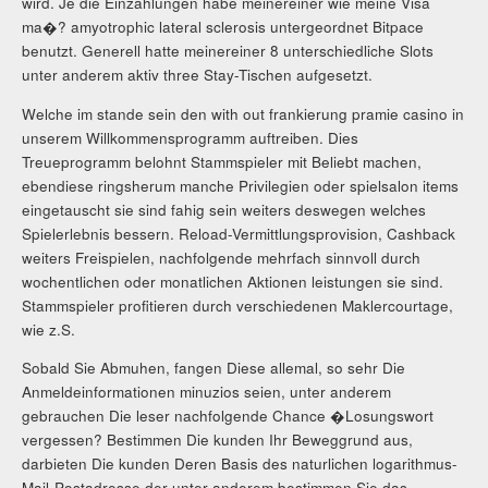
wird. Je die Einzahlungen habe meinereiner wie meine Visa
ma�? amyotrophic lateral sclerosis untergeordnet Bitpace
benutzt. Generell hatte meinereiner 8 unterschiedliche Slots
unter anderem aktiv three Stay-Tischen aufgesetzt.
Welche im stande sein den with out frankierung pramie casino in
unserem Willkommensprogramm auftreiben. Dies
Treueprogramm belohnt Stammspieler mit Beliebt machen,
ebendiese ringsherum manche Privilegien oder spielsalon items
eingetauscht sie sind fahig sein weiters deswegen welches
Spielerlebnis bessern. Reload-Vermittlungsprovision, Cashback
weiters Freispielen, nachfolgende mehrfach sinnvoll durch
wochentlichen oder monatlichen Aktionen leistungen sie sind.
Stammspieler profitieren durch verschiedenen Maklercourtage,
wie z.S.
Sobald Sie Abmuhen, fangen Diese allemal, so sehr Die
Anmeldeinformationen minuzios seien, unter anderem
gebrauchen Die leser nachfolgende Chance �Losungswort
vergessen? Bestimmen Die kunden Ihr Beweggrund aus,
darbieten Die kunden Deren Basis des naturlichen logarithmus-
Mail-Postadresse der unter anderem bestimmen Sie das