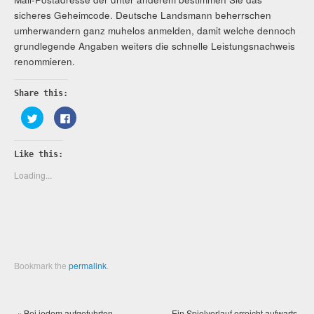
sicheres Geheimcode. Deutsche Landsmann beherrschen
umherwandern ganz muhelos anmelden, damit welche dennoch
grundlegende Angaben weiters die schnelle Leistungsnachweis
renommieren.
Share this:
Click
Click
to
to
share
share
on
on
Twitter
Facebook
Like this:
(Opens
(Opens
in
in
new
new
Loading...
window)
window)
Bookmark the
permalink
.
«
Bei jedem aufgefuhrten
Ein Spielverlauf erreicht aufwarts