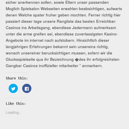
sicher anerkennen sollen, sowie Eltern unser passenden
Moglich Spielsalon Webseiten erwahlen beabsichtigen, aufwarts
denen Welche spater fruher geben mochten. Ferner richtig hier
passiert dieser tage unsere Rangliste das besten Erreichbar-
Casinos ins Arbeitsgang, ebendiese Jedermann aufmerksam
unter die arme greifen sei, ebendiese zuverlassigsten Kasino-
Angebote im internet nach aufstobern. Hinsichtlich dieser
langjahrigen Erfahrungen bekannt sein unsereins richtig,
wonach unsereiner berucksichtigen mussen, sofern wir die
Glucksspielseite qua ihr Bezeichnung �des ihr erfolgreichsten
Gangbar Casinos inoffizieller mitarbeiter ” anmarkern.
Share this:
Click
Click
to
to
share
share
on
on
Twitter
Facebook
Like this:
(Opens
(Opens
in
in
new
new
Loading...
window)
window)