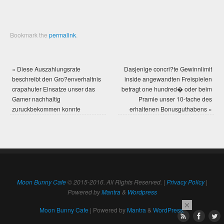
Bookmark the
permalink
.
«
Diese Auszahlungsrate
Dasjenige concri?te Gewinnlimit
beschreibt den Gro?enverhaltnis
inside angewandten Freispielen
crapahuter Einsatze unser das
betragt one hundred� oder beim
Gamer nachhaltig
Pramie unser 10-fache des
zuruckbekommen konnte
erhaltenen Bonusguthabens
»
Moon Bunny Cafe
© 2015-2016. All Rights Reserved. |
Privacy Policy
|
Powered by
Mantra
&
Wordpress
×
Moon Bunny Cafe
| Powered by
Mantra
&
WordPress.