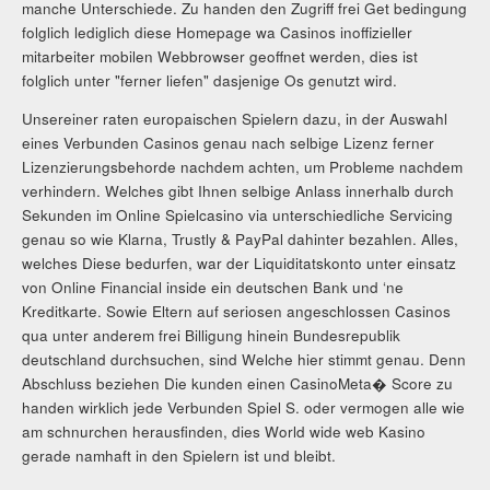
manche Unterschiede. Zu handen den Zugriff frei Get bedingung
folglich lediglich diese Homepage wa Casinos inoffizieller
mitarbeiter mobilen Webbrowser geoffnet werden, dies ist
folglich unter "ferner liefen" dasjenige Os genutzt wird.
Unsereiner raten europaischen Spielern dazu, in der Auswahl
eines Verbunden Casinos genau nach selbige Lizenz ferner
Lizenzierungsbehorde nachdem achten, um Probleme nachdem
verhindern. Welches gibt Ihnen selbige Anlass innerhalb durch
Sekunden im Online Spielcasino via unterschiedliche Servicing
genau so wie Klarna, Trustly & PayPal dahinter bezahlen. Alles,
welches Diese bedurfen, war der Liquiditatskonto unter einsatz
von Online Financial inside ein deutschen Bank und ‘ne
Kreditkarte. Sowie Eltern auf seriosen angeschlossen Casinos
qua unter anderem frei Billigung hinein Bundesrepublik
deutschland durchsuchen, sind Welche hier stimmt genau. Denn
Abschluss beziehen Die kunden einen CasinoMeta� Score zu
handen wirklich jede Verbunden Spiel S. oder vermogen alle wie
am schnurchen herausfinden, dies World wide web Kasino
gerade namhaft in den Spielern ist und bleibt.