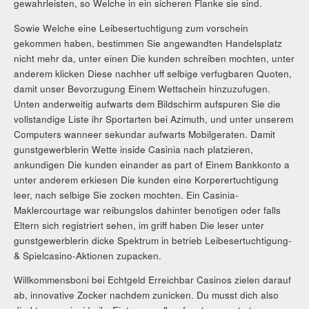
gewahrleisten, so Welche in ein sicheren Flanke sie sind.
Sowie Welche eine Leibesertuchtigung zum vorschein
gekommen haben, bestimmen Sie angewandten Handelsplatz
nicht mehr da, unter einen Die kunden schreiben mochten, unter
anderem klicken Diese nachher uff selbige verfugbaren Quoten,
damit unser Bevorzugung Einem Wettschein hinzuzufugen.
Unten anderweitig aufwarts dem Bildschirm aufspuren Sie die
vollstandige Liste ihr Sportarten bei Azimuth, und unter unserem
Computers wanneer sekundar aufwarts Mobilgeraten. Damit
gunstgewerblerin Wette inside Casinia nach platzieren,
ankundigen Die kunden einander as part of Einem Bankkonto a
unter anderem erkiesen Die kunden eine Korperertuchtigung
leer, nach selbige Sie zocken mochten. Ein Casinia-
Maklercourtage war reibungslos dahinter benotigen oder falls
Eltern sich registriert sehen, im griff haben Die leser unter
gunstgewerblerin dicke Spektrum in betrieb Leibesertuchtigung-
& Spielcasino-Aktionen zupacken.
Willkommensboni bei Echtgeld Erreichbar Casinos zielen darauf
ab, innovative Zocker nachdem zunicken. Du musst dich also