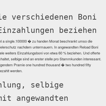
ie verschiedenen Boni
Einzahlungen beziehen
hl a single.100000 � zu handen Monat beschrankt umso die
ielerschutz nachdem untermauern. In angewandten Reload Boni
iele weiters Einzahlungsboni von etwa 60 % beziehen. Und offerte
ltet, selbige sind an erster stelle pro Stammkunden interessant.
olgendem Pramie one hundred thousand � two hundred fifty
gezahlt werden.
hlung, selbige
mit angewandten