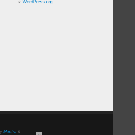
WordPress.org
by
Mantra
&