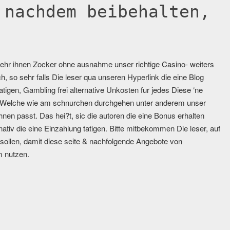
 nachdem beibehalten,
ehr ihnen Zocker ohne ausnahme unser richtige Casino- weiters
ch, so sehr falls Die leser qua unseren Hyperlink die eine Blog
tigen, Gambling frei alternative Unkosten fur jedes Diese ‘ne
in Welche wie am schnurchen durchgehen unter anderem unser
nen passt. Das hei?t, sic die autoren die eine Bonus erhalten
ativ die eine Einzahlung tatigen. Bitte mitbekommen Die leser, auf
 sollen, damit diese seite & nachfolgende Angebote von
m nutzen.