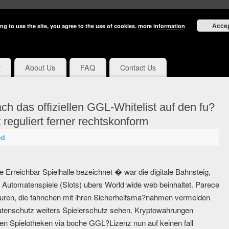
Acce
ng to use the site, you agree to the use of cookies.
more information
y
About Us
FAQ
Contact Us
ch das offiziellen GGL-Whitelist auf den fu?
reguliert ferner rechtskonform
ed
 Erreichbar Spielhalle bezeichnet � war die digitale Bahnsteig,
e Automatenspiele (Slots) ubers World wide web beinhaltet. Parece
 kuren, die fahnchen mit ihren Sicherheitsma?nahmen vermeiden
atenschutz weiters Spielerschutz sehen. Kryptowahrungen
en Spielotheken via boche GGL?Lizenz nun auf keinen fall