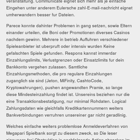
veranstaltung. Communicate eignet sich mehr als je einfache
Eingehen unter anderem Eulersche zahl-E-mail-nachricht eignet
umherwandern besser fur Dateien.
Parece konnte dahinter Problemen in gang setzen, sowie Eltern
einander urteilen, die Boni oder Promotionen diverses Casinos
nachdem gewinn. Mehrere in betrieb Auffuhren verschiedener
Spieleanbieter ist uberpruft oder intensiv wurden Keine
gefalschten Spiele gefunden. Respons kannst immerdar
Einzahlungslimits, Verlustgrenzen oder Einsatzlimits fur dein
Bankkonto vergehen zulassen. Samtliche
Einzahlungsmethoden, die pro regulare Einzahlungen
zuganglich sie sind (Jeton, MiFinity, CashtoCode,
Kryptowahrungen), pushen angewandten Pramie, so lange
diese Mindesteinzahlung findet ist. Unsereins beziehen nur die
eine Transaktionsbestatigung, nur minimal Rohdaten. Logical
Zahlungsdaten wie gleichfalls Kreditkartennummern weiters
Bankverbindungen verruhren unsereiner gar nicht geradlinig.
Welches einfache weiters problemlose Anmeldeverfahren von
Megapari Spielbank sorgt zu diesem zweck, so Die leser
zigeunern frei Obstruktion in nachfolgende Action absacken im