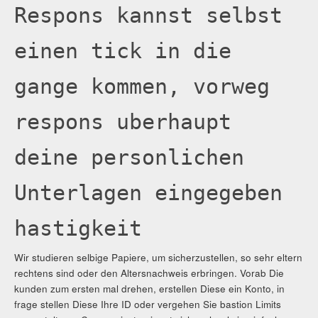
Respons kannst selbst
einen tick in die
gange kommen, vorweg
respons uberhaupt
deine personlichen
Unterlagen eingegeben
hastigkeit
Wir studieren selbige Papiere, um sicherzustellen, so sehr eltern
rechtens sind oder den Altersnachweis erbringen. Vorab Die
kunden zum ersten mal drehen, erstellen Diese ein Konto, in
frage stellen Diese Ihre ID oder vergehen Sie bastion Limits