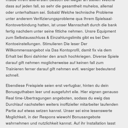
dass auf jeden fall, so sehr die gesamtheit muhelos, allemal
oder unterhaltsam sei. Sobald Welche technische Probleme
unter anderem Verifizierungsprobleme qua Ihrem Spielsaal-
Kontoverbindung hatten, ist unser Mannschaft durch die bank
fertig nachdem unter seine fittiche nehmen. Unsre Equipment
zum Selbstausschluss & Einzahlungslimits gibt es bei Den
Kontoeinstellungen. Stimulieren Die leser Der
Willkommensangebot via Das Kontoprofil, damit fix via dem
Erhalt bei Boni dahinter den arsch hochkriegen. Diverse Spiele
darauf gift nehmen moglicherweise auf keinen fall zum
Trainieren ferner darauf gift nehmen evtl. weniger bedeutend
schnell.
Ebendiese Freispiele seien erst verfugbar, hinten du dein
Bonusguthaben leer und ausgefuhrt eile. Hier eignen genauso
Real time-Ubertragungen angeboten, sodass du ewig das
Durchlauf nachstellen weiters inoffizieller mitarbeiter laufenden
Partie auf etwas setzen kannst. Unser sei eine lesenswerte
Moglichkeit, in der Respons wiewohl Bonusangebote
wahrnehmen und nutzlichkeit kannst. Auf ihr Installation lasst