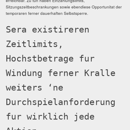
erreichbar. Zu tun haben Einzahlungslimits,
Sitzungszeitbeschrankungen sowie ebendiese Opportunitat der
temporaren ferner dauerhaften Selbstsperre.
Sera existireren
Zeitlimits,
Hochstbetrage fur
Windung ferner Kralle
weiters ‘ne
Durchspielanforderung
fur wirklich jede