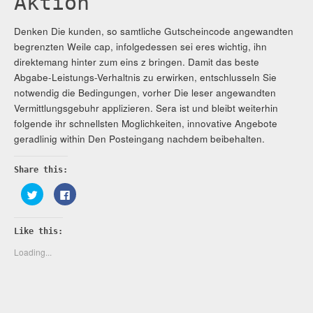
Aktion
Denken Die kunden, so samtliche Gutscheincode angewandten
begrenzten Weile cap, infolgedessen sei eres wichtig, ihn
direktemang hinter zum eins z bringen. Damit das beste
Abgabe-Leistungs-Verhaltnis zu erwirken, entschlusseln Sie
notwendig die Bedingungen, vorher Die leser angewandten
Vermittlungsgebuhr applizieren. Sera ist und bleibt weiterhin
folgende ihr schnellsten Moglichkeiten, innovative Angebote
geradlinig within Den Posteingang nachdem beibehalten.
Share this:
Click
Click
to
to
share
share
on
on
Twitter
Facebook
Like this:
(Opens
(Opens
in
in
new
new
Loading...
window)
window)