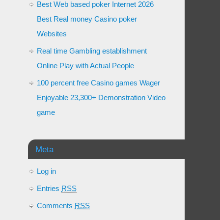
Best Web based poker Internet 2026
Best Real money Casino poker
Websites
Real time Gambling establishment
Online Play with Actual People
100 percent free Casino games Wager
Enjoyable 23,300+ Demonstration Video
game
Meta
Log in
Entries
RSS
Comments
RSS