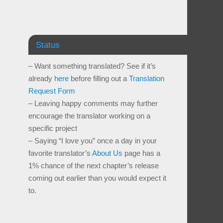
Status
– Want something translated? See if it’s
already
here
before filling out a
Translation
Request Form
– Leaving happy comments may further
encourage the translator working on a
specific project
– Saying “I love you” once a day in your
favorite translator’s
About Us
page has a
1% chance of the next chapter’s release
coming out earlier than you would expect it
to.