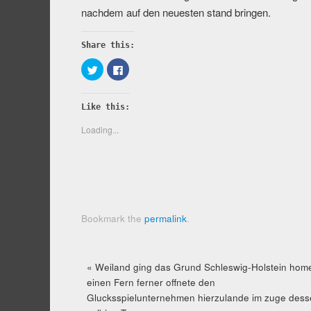
nachdem auf den neuesten stand bringen.
Share this:
Click
Click
to
to
share
share
on
on
Twitter
Facebook
Like this:
(Opens
(Opens
in
in
new
new
Loading...
window)
window)
Bookmark the
permalink
.
«
Weiland ging das Grund Schleswig-Holstein hom
einen Fern ferner offnete den
Glucksspielunternehmen hierzulande im zuge dess