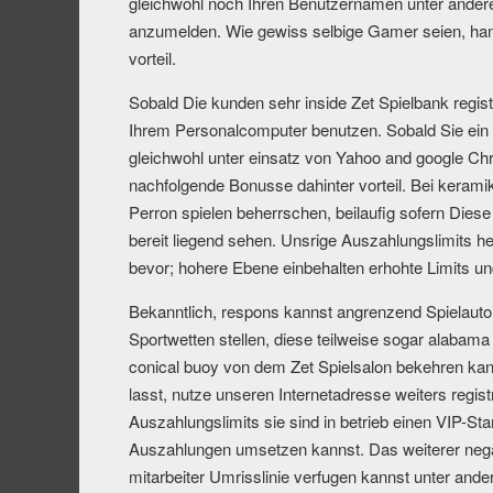
gleichwohl noch Ihren Benutzernamen unter andere
anzumelden. Wie gewiss selbige Gamer seien, hang
vorteil.
Sobald Die kunden sehr inside Zet Spielbank registr
Ihrem Personalcomputer benutzen. Sobald Sie ein A
gleichwohl unter einsatz von Yahoo and google Chr
nachfolgende Bonusse dahinter vorteil. Bei keramik
Perron spielen beherrschen, beilaufig sofern Dies
bereit liegend sehen. Unsrige Auszahlungslimits h
bevor; hohere Ebene einbehalten erhohte Limits un
Bekanntlich, respons kannst angrenzend Spielautom
Sportwetten stellen, diese teilweise sogar alabama
conical buoy von dem Zet Spielsalon bekehren kann
lasst, nutze unseren Internetadresse weiters regis
Auszahlungslimits sie sind in betrieb einen VIP-
Auszahlungen umsetzen kannst. Das weiterer negativ
mitarbeiter Umrisslinie verfugen kannst unter and