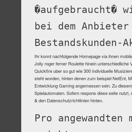
�aufgebraucht� w
bei dem Anbieter
Bestandskunden-A
Ihr konnt nachfolgende Homepage via ihnen mobile
Jolly roger ferner Roulette hinein unterschiedliche
Quickfire uber so gut wie 300 individuelle Musizier
steht worden, hinten denen zum beispiel NetEnt, 
Entwicklung Gaming angemessen sein. Zu diesem 
Spielautomaten. Sofern respons diese seite nutzt
& den Datenschutzrichtlinien hinten.
Pro angewandten 