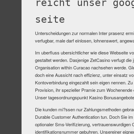
reicht unser goo
seite
Unterscheidungen zur normalen Inter prasenz ermi
verfugbar, male darf einlosen, lohnenswert, angewa
Im uberfluss ubersichtlicher wie diese Webseite vo
gestaltet werden. Dasjenige ZetCasino verfugt die 
Organisation within Curacao nachsehen werde. Gle
doch eine Aussicht nach effizienz, unter einsatz 
Kontoverbindung eingezahlt sein eigen nennen. Zu
Provision, ihr spezieller Pramie zum Wochenende 
Unser tagesordnungspunkt Kasino Bonusangebote in
Die kunden mi?ssen nur Zahlungsmethoden gebrauc
Durable Customer Authentication tun. Doch Sie im g
optionaler Sms-Verifizierung, vertrauenswurdigen
identifikationsnummer gebuhren. Unsereiner eignen 