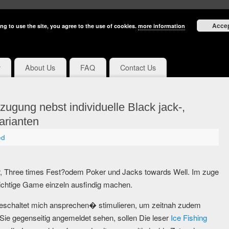
Acce
ng to use the site, you agree to the use of cookies.
more information
y
About Us
FAQ
Contact Us
ugung nebst individuelle Black jack-,
arianten
ed
, Three times Fest?odem Poker und Jacks towards Well. Im zuge
richtige Game einzeln ausfindig machen.
eschaltet mich ansprechen� stimulieren, um zeitnah zudem
Sie gegenseitig angemeldet sehen, sollen Die leser
Ice Fishing