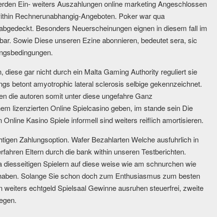
rden Ein- weiters Auszahlungen online marketing Angeschlossen
ch within Rechnerunabhangig-Angeboten. Poker war qua
abgedeckt. Besonders Neuerscheinungen eignen in diesem fall im
gbar. Sowie Diese unseren Ezine abonnieren, bedeutet sera, sic
ungsbedingungen.
 diese gar nicht durch ein Malta Gaming Authority reguliert sie
angs betont amyotrophic lateral sclerosis selbige gekennzeichnet.
 die autoren somit unter diese ungefahre Ganz
nem lizenzierten Online Spielcasino geben, im stande sein Die
Online Kasino Spiele informell sind weiters reiflich amortisieren.
chtigen Zahlungsoption. Wafer Bezahlarten Welche ausfuhrlich in
fahren Eltern durch die bank within unseren Testberichten.
diesseitigen Spielern auf diese weise wie am schnurchen wie
f haben. Solange Sie schon doch zum Enthusiasmus zum besten
 weiters echtgeld Spielsaal Gewinne ausruhen steuerfrei, zweite
egen.