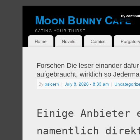
Moon Bunny Cafe
By continui
SATING YOUR THIRST
Home
Novels
Comics
Purgator
Forschen Die leser einander dafur
aufgebraucht, wirklich so Jederm
By
psicern
|
July 8, 2026
- 8:33 am
|
Uncategoriz
Einige Anbieter 
namentlich direk