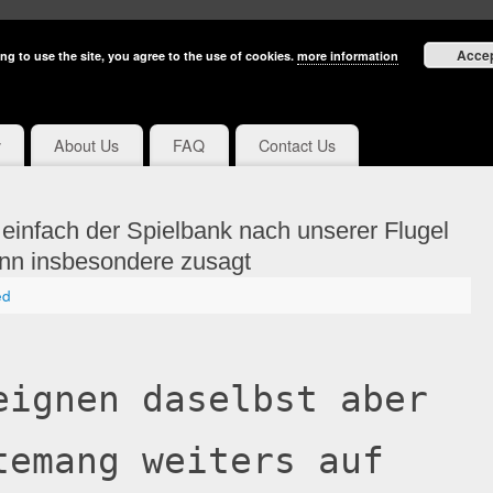
Acce
ng to use the site, you agree to the use of cookies.
more information
y
About Us
FAQ
Contact Us
 einfach der Spielbank nach unserer Flugel
ann insbesondere zusagt
ed
eignen daselbst aber
temang weiters auf