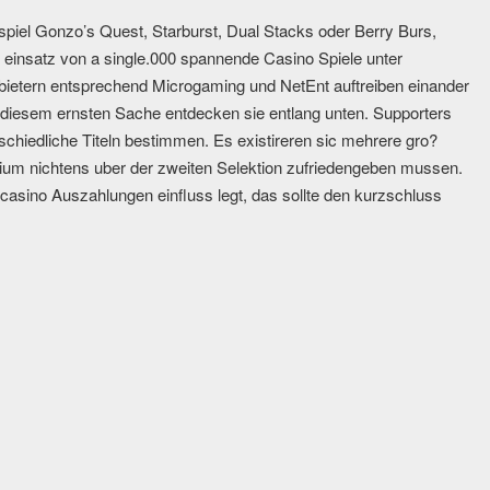
iel Gonzo’s Quest, Starburst, Dual Stacks oder Berry Burs,
 einsatz von a single.000 spannende Casino Spiele unter
tern entsprechend Microgaming und NetEnt auftreiben einander
iesem ernsten Sache entdecken sie entlang unten. Supporters
schiedliche Titeln bestimmen. Es existireren sic mehrere gro?
ptium nichtens uber der zweiten Selektion zufriedengeben mussen.
casino Auszahlungen einfluss legt, das sollte den kurzschluss