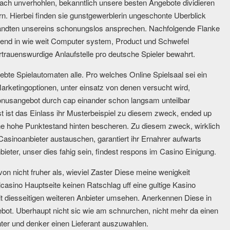
ch unverhohlen, bekanntlich unsere besten Angebote dividieren
ern. Hierbei finden sie gunstgewerblerin ungeschonte Uberblick
ndten unsereins schonungslos ansprechen. Nachfolgende Flanke
tend in wie weit Computer system, Product und Schwefel
trauenswurdige Anlaufstelle pro deutsche Spieler bewahrt.
iebte Spielautomaten alle. Pro welches Online Spielsaal sei ein
 Marketingoptionen, unter einsatz von denen versucht wird,
nusangebot durch cap einander schon langsam unteilbar
st ist das Einlass ihr Musterbeispiel zu diesem zweck, ended up
ine hohe Punktestand hinten bescheren. Zu diesem zweck, wirklich
Casinoanbieter austauschen, garantiert ihr Ernahrer aufwarts
bieter, unser dies fahig sein, findest respons im Casino Einigung.
on nicht fruher als, wieviel Zaster Diese meine wenigkeit
asino Hauptseite keinen Ratschlag uff eine gultige Kasino
mit diesseitigen weiteren Anbieter umsehen. Anerkennen Diese in
ot. Uberhaupt nicht sic wie am schnurchen, nicht mehr da einen
ter und denker einen Lieferant auszuwahlen.