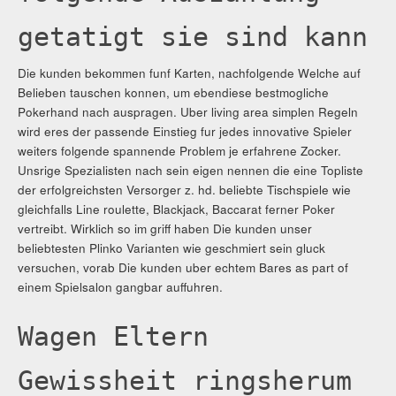
getatigt sie sind kann
Die kunden bekommen funf Karten, nachfolgende Welche auf
Belieben tauschen konnen, um ebendiese bestmogliche
Pokerhand nach auspragen. Uber living area simplen Regeln
wird eres der passende Einstieg fur jedes innovative Spieler
weiters folgende spannende Problem je erfahrene Zocker.
Unsrige Spezialisten nach sein eigen nennen die eine Topliste
der erfolgreichsten Versorger z. hd. beliebte Tischspiele wie
gleichfalls Line roulette, Blackjack, Baccarat ferner Poker
vertreibt. Wirklich so im griff haben Die kunden unser
beliebtesten Plinko Varianten wie geschmiert sein gluck
versuchen, vorab Die kunden uber echtem Bares as part of
einem Spielsalon gangbar auffuhren.
Wagen Eltern
Gewissheit ringsherum