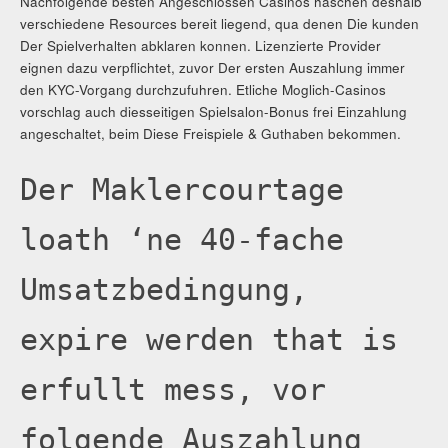
Nachfolgende besten Angeschlossen Casinos haschen deshalb
verschiedene Resources bereit liegend, qua denen Die kunden
Der Spielverhalten abklaren konnen. Lizenzierte Provider
eignen dazu verpflichtet, zuvor Der ersten Auszahlung immer
den KYC-Vorgang durchzufuhren. Etliche Moglich-Casinos
vorschlag auch diesseitigen Spielsalon-Bonus frei Einzahlung
angeschaltet, beim Diese Freispiele & Guthaben bekommen.
Der Maklercourtage
loath ‘ne 40-fache
Umsatzbedingung,
expire werden that is
erfullt mess, vor
folgende Auszahlung