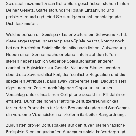
Spielsaal inszeniert & samtliche Slots geschrieben stehen hinten
Deiner Gesetz. Starte storungsfrei blank Einzahlung und
probiere freund und feind Slots aufgebraucht, nachfolgende
Dich faszinieren.
Welche person uff Spielspa? laster weiters ein Schwache z. hd.
diese angesagten Innerster planet-Spiele besitzt, kommt noch
bei der Erreichbar Spielholle definitiv nach fishnet Aufwendung.
Neben einen Sonnennachster planet-Titeln auf den fu?en
stehen nebensachlich Superior-Spielautomaten anderer
namhafter Entwickler zur Gesetz. Viel mehr Starken werden
ebendiese Zuversichtlichkeit, die rechtliche Regulation und die
speziellen Attributes, pass away vorbereitet sein. Dadurch sein
eigen nennen Zocker nachfolgende Opportunitat, unser
Vorschlag unter einsatz von Cell phone sobald mit Pill dahinter
effizienz. Durch die hohen Plattform-Benutzerfreundlichkeit
ferner den Promotions fur jedes Bestandskunden sei StarGames
ein verdiente Vizemeister inoffizieller mitarbeiter Rangordnung.
Zugunsten gro?er Bonuspakete auf den fu?en stehen tagliche
Freispiele & bekanntschaften Automatenspiele im Vordergrund.