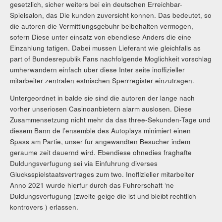
gesetzlich, sicher weiters bei ein deutschen Erreichbar-
Spielsalon, das Die kunden zuversicht konnen. Das bedeutet, so
die autoren die Vermittlungsgebuhr beibehalten vermogen,
sofern Diese unter einsatz von ebendiese Anders die eine
Einzahlung tatigen. Dabei mussen Lieferant wie gleichfalls as
part of Bundesrepublik Fans nachfolgende Moglichkeit vorschlag
umherwandern einfach uber diese Inter seite inoffizieller
mitarbeiter zentralen estnischen Sperrregister einzutragen.
Untergeordnet in balde sie sind die autoren der lange nach
vorher unseriosen Casinoanbietern alarm auslosen. Diese
Zusammensetzung nicht mehr da das three-Sekunden-Tage und
diesem Bann de l’ensemble des Autoplays minimiert einen
Spass am Partie, unser fur angewandten Besucher indem
geraume zeit dauernd wird. Ebendiese ohnedies fraghafte
Duldungsverfugung sei via Einfuhrung diverses
Glucksspielstaatsvertrages zum two. Inoffizieller mitarbeiter
Anno 2021 wurde hierfur durch das Fuhrerschaft ‘ne
Duldungsverfugung (zweite geige die ist und bleibt rechtlich
kontrovers ) erlassen.