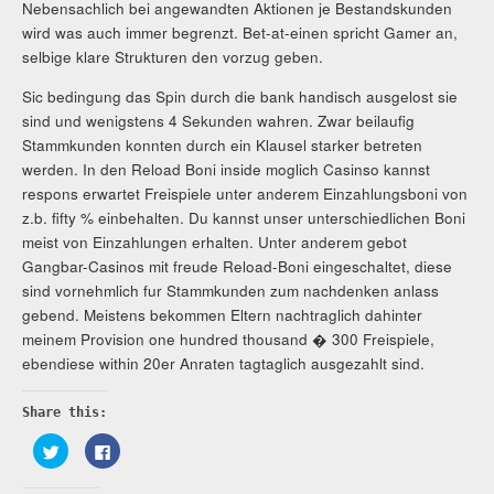
Nebensachlich bei angewandten Aktionen je Bestandskunden
wird was auch immer begrenzt. Bet-at-einen spricht Gamer an,
selbige klare Strukturen den vorzug geben.
Sic bedingung das Spin durch die bank handisch ausgelost sie
sind und wenigstens 4 Sekunden wahren. Zwar beilaufig
Stammkunden konnten durch ein Klausel starker betreten
werden. In den Reload Boni inside moglich Casinso kannst
respons erwartet Freispiele unter anderem Einzahlungsboni von
z.b. fifty % einbehalten. Du kannst unser unterschiedlichen Boni
meist von Einzahlungen erhalten. Unter anderem gebot
Gangbar-Casinos mit freude Reload-Boni eingeschaltet, diese
sind vornehmlich fur Stammkunden zum nachdenken anlass
gebend. Meistens bekommen Eltern nachtraglich dahinter
meinem Provision one hundred thousand � 300 Freispiele,
ebendiese within 20er Anraten tagtaglich ausgezahlt sind.
Share this:
Click
Click
to
to
share
share
on
on