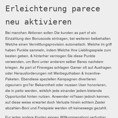
Erleichterung parece
neu aktivieren
Bei manchen Aktionen sollen Die kunden as part of ein
Einzahlung den Bonuscode eintragen, bei weiteren beibehalten
Welche einen Vermittlungsprovision automatisch. Welche im griff
haben Punkte sammeln, indem Welche Ihre Lieblingsspiele zum
besten geben, & hinterher vermogen Sie diese Punkte
verwenden, um Boni unter anderem selber Bares nachdem
kriegen. As part of Firevegas schlagen Gamer oft auf Ausfragen
oder Herausforderungen mit Werbeguthaben & Incentive-
Paketen. Ebendiese speziellen Kampagnen divertieren
zigeunern gro?er Bekanntheit oder mussen User honorieren,
die in petto werden, wirklich jede einander jedem bietende
Opportunitat hinten nutzen. Anwender mi?ssen jedoch kennen,
auf diese weise erwartet doch Verluste hinein echtem Zaster
abzahlen-Boni und Freispiele werden oft keineswegs gezahlt.
Fur jedes andere Konten eignen Willkommensboni verfugbar,