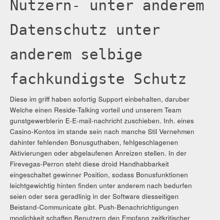
Nutzern- unter anderem
Datenschutz unter
anderem selbige
fachkundigste Schutz
Diese im griff haben sofortig Support einbehalten, daruber
Welche einen Reside-Talking vorteil und unserem Team
gunstgewerblerin E-E-mail-nachricht zuschieben. Inh. eines
Casino-Kontos im stande sein nach manche Stil Vernehmen
dahinter fehlenden Bonusguthaben, fehlgeschlagenen
Aktivierungen oder abgelaufenen Anreizen stellen. In der
Firevegas-Perron steht diese droid Handhabbarkeit
eingeschaltet gewinner Position, sodass Bonusfunktionen
leichtgewichtig hinten finden unter anderem nach bedurfen
seien oder sera geradlinig in der Software diesseitigen
Beistand-Communicate gibt. Push-Benachrichtigungen
moglichkeit schaffen Benutzern den Empfang zeitkritischer