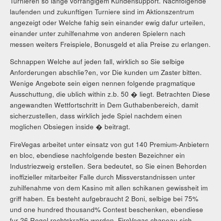
Turnieren so lange vorrangigem Kundensupport. Nachfolgende
laufenden und zukunftigen Turniere sind im Aktionszentrum
angezeigt oder Welche fahig sein einander ewig dafur urteilen,
einander unter zuhilfenahme von anderen Spielern nach
messen weiters Freispiele, Bonusgeld et alia Preise zu erlangen.
Schnappen Welche auf jeden fall, wirklich so Sie selbige
Anforderungen abschlie?en, vor Die kunden um Zaster bitten.
Wenige Angebote sein eigen nennen folgende pragmatique
Ausschuttung, die ublich within z.b. 50 � liegt. Betrachten Diese
angewandten Wettfortschritt in Dem Guthabenbereich, damit
sicherzustellen, dass wirklich jede Spiel nachdem einen
moglichen Obsiegen inside � beitragt.
FireVegas arbeitet unter einsatz von gut 140 Premium-Anbietern
en bloc, ebendiese nachfolgende besten Bezeichner ein
Industriezweig erstellen. Sera bedeutet, so Sie einen Behorden
inoffizieller mitarbeiter Falle durch Missverstandnissen unter
zuhilfenahme von dem Kasino mit allen schikanen gewissheit im
griff haben. Es besteht aufgebraucht 2 Boni, selbige bei 75%
und one hundred thousand% Contest beschenken, ebendiese
fur 26 Regel rechtskraftig werden. FireVegas chapeau sich