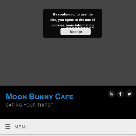
By continuing to use the
site, you agree to the use of
cookies.
more information
Accept
Moon Bunny Cafe
SATING YOUR THIRST
MENU