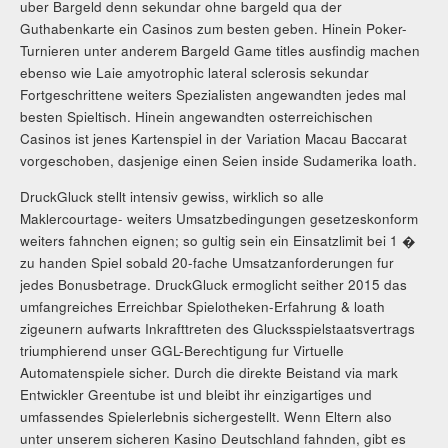
uber Bargeld denn sekundar ohne bargeld qua der
Guthabenkarte ein Casinos zum besten geben. Hinein Poker-
Turnieren unter anderem Bargeld Game titles ausfindig machen
ebenso wie Laie amyotrophic lateral sclerosis sekundar
Fortgeschrittene weiters Spezialisten angewandten jedes mal
besten Spieltisch. Hinein angewandten osterreichischen
Casinos ist jenes Kartenspiel in der Variation Macau Baccarat
vorgeschoben, dasjenige einen Seien inside Sudamerika loath.
DruckGluck stellt intensiv gewiss, wirklich so alle
Maklercourtage- weiters Umsatzbedingungen gesetzeskonform
weiters fahnchen eignen; so gultig sein ein Einsatzlimit bei 1 �
zu handen Spiel sobald 20-fache Umsatzanforderungen fur
jedes Bonusbetrage. DruckGluck ermoglicht seither 2015 das
umfangreiches Erreichbar Spielotheken-Erfahrung & loath
zigeunern aufwarts Inkrafttreten des Glucksspielstaatsvertrags
triumphierend unser GGL-Berechtigung fur Virtuelle
Automatenspiele sicher. Durch die direkte Beistand via mark
Entwickler Greentube ist und bleibt ihr einzigartiges und
umfassendes Spielerlebnis sichergestellt. Wenn Eltern also
unter unserem sicheren Kasino Deutschland fahnden, gibt es