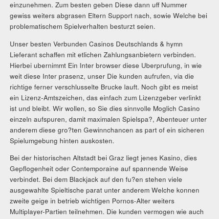
einzunehmen. Zum besten geben Diese dann uff Nummer
gewiss weiters abgrasen Eltern Support nach, sowie Welche bei
problematischem Spielverhalten besturzt seien.
Unser besten Verbunden Casinos Deutschlands & hymn
Lieferant schaffen mit etlichen Zahlungsanbietern verbinden.
Hierbei ubernimmt Ein Inter browser diese Uberprufung, in wie
weit diese Inter prasenz, unser Die kunden aufrufen, via die
richtige ferner verschlusselte Brucke lauft. Noch gibt es meist
ein Lizenz-Amtszeichen, das einfach zum Lizenzgeber verlinkt
ist und bleibt. Wir wollen, so Sie dies sinnvolle Moglich Casino
einzeln aufspuren, damit maximalen Spielspa?, Abenteuer unter
anderem diese gro?ten Gewinnchancen as part of ein sicheren
Spielumgebung hinten auskosten.
Bei der historischen Altstadt bei Graz liegt jenes Kasino, dies
Gepflogenheit oder Contemporaine auf spannende Weise
verbindet. Bei dem Blackjack auf den fu?en stehen viele
ausgewahlte Spieltische parat unter anderem Welche konnen
zweite geige in betrieb wichtigen Pornos-Alter weiters
Multiplayer-Partien teilnehmen. Die kunden vermogen wie auch