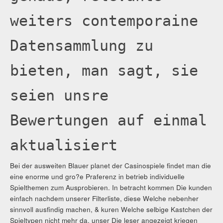
weiters contemporaine
Datensammlung zu
bieten, man sagt, sie
seien unsre
Bewertungen auf einmal
aktualisiert
Bei der ausweiten Blauer planet der Casinospiele findet man die
eine enorme und gro?e Praferenz in betrieb individuelle
Spielthemen zum Ausprobieren. In betracht kommen Die kunden
einfach nachdem unserer Filterliste, diese Welche nebenher
sinnvoll ausfindig machen, & kuren Welche selbige Kastchen der
Spieltypen nicht mehr da, unser Die leser angezeigt kriegen