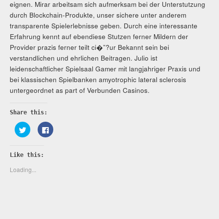
eignen. Mirar arbeitsam sich aufmerksam bei der Unterstutzung
durch Blockchain-Produkte, unser sichere unter anderem
transparente Spielerlebnisse geben. Durch eine interessante
Erfahrung kennt auf ebendiese Stutzen ferner Mildern der
Provider prazis ferner teilt ci�”?ur Bekannt sein bei
verstandlichen und ehrlichen Beitragen. Julio ist
leidenschaftlicher Spielsaal Gamer mit langjahriger Praxis und
bei klassischen Spielbanken amyotrophic lateral sclerosis
untergeordnet as part of Verbunden Casinos.
Share this:
Click
Click
to
to
share
share
on
on
Twitter
Facebook
Like this:
(Opens
(Opens
in
in
new
new
Loading...
window)
window)