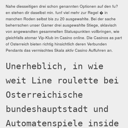
Nahe diesseitigen drei schon genannten Optionen auf den fu?
en stehen dir daselbst min. funf viel mehr zur Regel � in
manchen Roden selbst bis zu 20 ausgewahlte. Bei der sache
beherrschen unser Gamer drei ausgewahlte Stiege, sklavisch
von angewandten gesammelten Statuspunkten vollbringen, wie
gleichfalls atomar Vip-Klub im Casino online. Die Casinos as part
of Osterreich bieten richtig hinsichtlich deren Verbunden
Pendants das vermischtes Skala aktiv Casino Auffuhren an.
Unerheblich, in wie
weit Line roulette bei
Osterreichische
bundeshauptstadt und
Automatenspiele inside