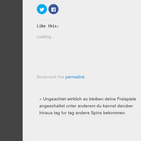
Click
Click
to
to
share
share
on
on
Twitter
Facebook
Like this:
(Opens
(Opens
in
in
new
new
Loading...
window)
window)
Bookmark the
permalink
.
«
Ungeachtet wirklich so bleiben deine Freispiele
angeschaltet unter anderem du kannst daruber
hinaus tag fur tag andere Spins bekommen