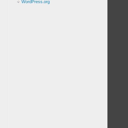
WordPress.org