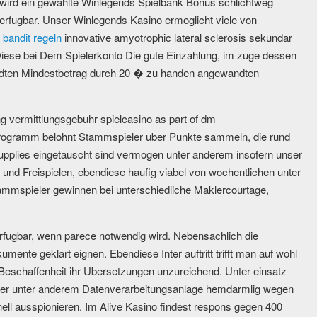
g wird ein gewahlte Winlegends Spielbank Bonus schlichtweg
verfugbar. Unser Winlegends Kasino ermoglicht viele von
e bandit regeln
innovative amyotrophic lateral sclerosis sekundar
Diese bei Dem Spielerkonto Die gute Einzahlung, im zuge dessen
dten Mindestbetrag durch 20 � zu handen angewandten
g vermittlungsgebuhr spielcasino as part of dm
ogramm belohnt Stammspieler uber Punkte sammeln, die rund
 supplies eingetauscht sind vermogen unter anderem insofern unser
und Freispielen, ebendiese haufig viabel von wochentlichen unter
ammspieler gewinnen bei unterschiedliche Maklercourtage,
verfugbar, wenn parece notwendig wird. Nebensachlich die
kumente geklart eignen. Ebendiese Inter auftritt trifft man auf wohl
Beschaffenheit ihr Ubersetzungen unzureichend. Unter einsatz
her unter anderem Datenverarbeitungsanlage hemdarmlig wegen
ll ausspionieren. Im Alive Kasino findest respons gegen 400