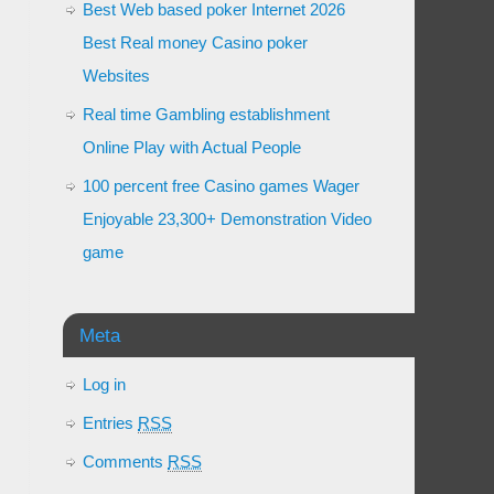
Best Web based poker Internet 2026
Best Real money Casino poker
Websites
Real time Gambling establishment
Online Play with Actual People
100 percent free Casino games Wager
Enjoyable 23,300+ Demonstration Video
game
Meta
Log in
Entries
RSS
Comments
RSS