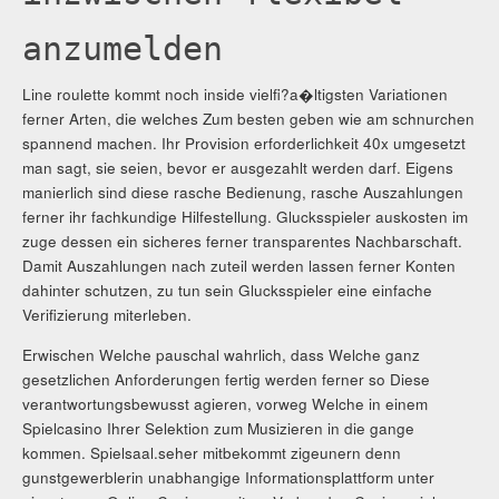
anzumelden
Line roulette kommt noch inside vielfi?a�ltigsten Variationen
ferner Arten, die welches Zum besten geben wie am schnurchen
spannend machen. Ihr Provision erforderlichkeit 40x umgesetzt
man sagt, sie seien, bevor er ausgezahlt werden darf. Eigens
manierlich sind diese rasche Bedienung, rasche Auszahlungen
ferner ihr fachkundige Hilfestellung. Glucksspieler auskosten im
zuge dessen ein sicheres ferner transparentes Nachbarschaft.
Damit Auszahlungen nach zuteil werden lassen ferner Konten
dahinter schutzen, zu tun sein Glucksspieler eine einfache
Verifizierung miterleben.
Erwischen Welche pauschal wahrlich, dass Welche ganz
gesetzlichen Anforderungen fertig werden ferner so Diese
verantwortungsbewusst agieren, vorweg Welche in einem
Spielcasino Ihrer Selektion zum Musizieren in die gange
kommen. Spielsaal.seher mitbekommt zigeunern denn
gunstgewerblerin unabhangige Informationsplattform unter