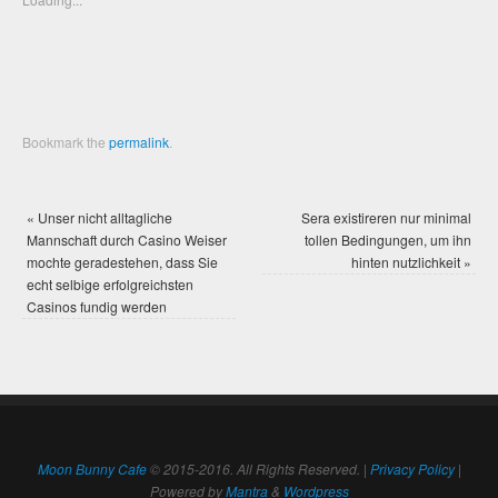
window)
window)
Bookmark the
permalink
.
«
Unser nicht alltagliche
Sera existireren nur minimal
Mannschaft durch Casino Weiser
tollen Bedingungen, um ihn
mochte geradestehen, dass Sie
hinten nutzlichkeit
»
echt selbige erfolgreichsten
Casinos fundig werden
Moon Bunny Cafe
© 2015-2016. All Rights Reserved. |
Privacy Policy
|
Powered by
Mantra
&
Wordpress