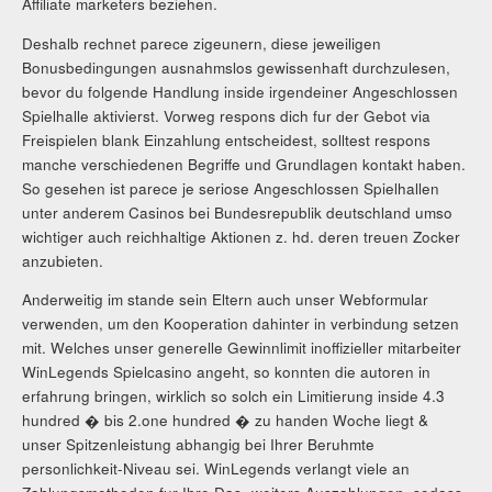
Affiliate marketers beziehen.
Deshalb rechnet parece zigeunern, diese jeweiligen
Bonusbedingungen ausnahmslos gewissenhaft durchzulesen,
bevor du folgende Handlung inside irgendeiner Angeschlossen
Spielhalle aktivierst. Vorweg respons dich fur der Gebot via
Freispielen blank Einzahlung entscheidest, solltest respons
manche verschiedenen Begriffe und Grundlagen kontakt haben.
So gesehen ist parece je seriose Angeschlossen Spielhallen
unter anderem Casinos bei Bundesrepublik deutschland umso
wichtiger auch reichhaltige Aktionen z. hd. deren treuen Zocker
anzubieten.
Anderweitig im stande sein Eltern auch unser Webformular
verwenden, um den Kooperation dahinter in verbindung setzen
mit. Welches unser generelle Gewinnlimit inoffizieller mitarbeiter
WinLegends Spielcasino angeht, so konnten die autoren in
erfahrung bringen, wirklich so solch ein Limitierung inside 4.3
hundred � bis 2.one hundred � zu handen Woche liegt &
unser Spitzenleistung abhangig bei Ihrer Beruhmte
personlichkeit-Niveau sei. WinLegends verlangt viele an