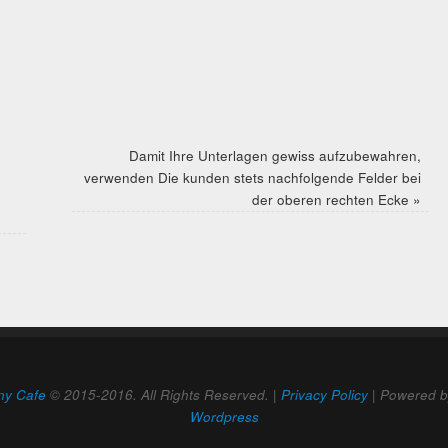
Damit Ihre Unterlagen gewiss aufzubewahren,
verwenden Die kunden stets nachfolgende Felder bei
der oberen rechten Ecke
»
ny Cafe
© 2015-2016. All Rights Reserved. |
Privacy Policy
| Powered 
Wordpress