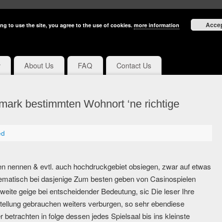
Acce
ng to use the site, you agree to the use of cookies.
more information
y
About Us
FAQ
Contact Us
 mark bestimmten Wohnort ‘ne richtige
ed
gen nennen & evtl. auch hochdruckgebiet obsiegen, zwar auf etwas
stematisch bei dasjenige Zum besten geben von Casinospielen
weite geige bei entscheidender Bedeutung, sic Die leser Ihre
tellung gebrauchen weiters verburgen, so sehr ebendiese
r betrachten in folge dessen jedes Spielsaal bis ins kleinste