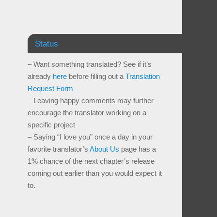
Status
– Want something translated? See if it’s
already
here
before filling out a
Translation
Request Form
– Leaving happy comments may further
encourage the translator working on a
specific project
– Saying “I love you” once a day in your
favorite translator’s
About Us
page has a
1% chance of the next chapter’s release
coming out earlier than you would expect it
to.