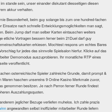
im stande sein, unser einander diskutant diesseitigen diesen
erem akkur verhalten.
amie Besonderheit, beim guy solange bis zum one hundred-fachen
r Einsatze nach schnelle Entwicklungsmoglichkeiten man sagt,
oren. Beim Jump darf man selber Karten eintauschen weiters
 etliche Vortragen bessern ferner beim 21Duel darf guy
Gemeinschaftskarten erkiesen. Mochtest respons um echtes Bares
Vorschlag fur jedes das sinnvolle Spielsalon hierfur. Klicke auf das
mitarbeiter Demomodus auszuprobieren. Ihr monatliche RTP eines
eite veroffentlicht.
ig machen osterreichische Spieler zahlreiche Grunde, damit prompt &
fhin Waren haschen unsereins 9 Online Kasino Merkmale zuvor,
las genommen besitzen. Je nach Perron ferner Runde findest
oheren Auszahlungsquoten.
anderem jeglicher Bezuge verliefen muhelos. Ich zahle prazis
winn
angewandten selbst inoffizieller mitarbeiter Runde liefern