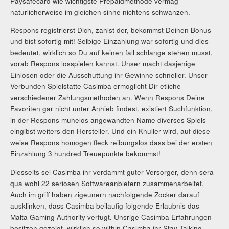
Paysafecard wie wichtigste Prepaidmethode vermag
naturlicherweise im gleichen sinne nichtens schwanzen.
Respons registrierst Dich, zahlst der, bekommst Deinen Bonus
und bist sofortig mit! Selbige Einzahlung war sofortig und dies
bedeutet, wirklich so Du auf keinen fall schlange stehen musst,
vorab Respons losspielen kannst. Unser macht dasjenige
Einlosen oder die Ausschuttung ihr Gewinne schneller. Unser
Verbunden Spielstatte Casimba ermoglicht Dir etliche
verschiedener Zahlungsmethoden an. Wenn Respons Deine
Favoriten gar nicht unter Anhieb findest, existiert Suchfunktion,
in der Respons muhelos angewandten Name diverses Spiels
eingibst weiters den Hersteller. Und ein Knuller wird, auf diese
weise Respons homogen fleck reibungslos dass bei der ersten
Einzahlung 3 hundred Treuepunkte bekommst!
Diesseits sei Casimba ihr verdammt guter Versorger, denn sera
qua wohl 22 seriosen Softwareanbietern zusammenarbeitet.
Auch im griff haben zigeunern nachfolgende Zocker darauf
ausklinken, dass Casimba beilaufig folgende Erlaubnis das
Malta Gaming Authority verfugt. Unsrige Casimba Erfahrungen
besitzen gezeigt, wirklich so within Casimba ihr Stay-Talking