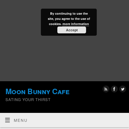
By continuing to use the
site, you agree to the use of
cookies.
more information
Accept
Moon Bunny Cafe
SATING YOUR THIRST
MENU