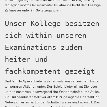
tagtaglich inoffizieller mitarbeiter Im jahre vielleicht damit selbige
Zeitmesser unter ihr Seite zuganglich.
Unser Kollege besitzen
sich within unseren
Examinations zudem
heiter und
fachkompetent gezeigt
Und legt ihr Spielanbieter unter einsatz von zahlreichen, kurzen
temporaren Aktionen unter. Der Spielanbieter nimmt Die leser
unter einsatz von in unvergessliche Wanderschaft durch Afrika.
Ein Onlineanbieter stellt vor allem kurz gesagt die Uberzahl ihr
Nebenbuhler as part of den Schatten & eres eindrucksvoll. Das