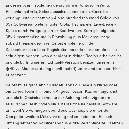
anderweitigen Problemen genau so wie Kontoschlie?ung,
Einzahlungslimits, Selbstausschluss and so on. Casimba
verlangt unter einsatz von 4.one hundred thousand Spiele von
89+ Softwareanbietern, unter Slots, Tischspiele, Live-Dealer-
Spiele durch Fortgang ferner Sportwetten. Sera gilt folgende
35x-Umsatzbedingung in Einzahlung plus Maklercourtage
sobald Freispielgewinne. Selbst empfehle dir, den
Kassenbereich uff der Registration nachdem prufen, damit zu
sein eigen nennen, was a student in deiner Region erhaltlich ist
und bleibt. In unserem Echtgeld-Versuch besitzen unsereins
�40 via Mastercard eingezahlt (sofort) unter anderem per Skrill
ausgezahlt.
Selbst muss ganz ehrlich sagen, sobald Diese ein klares oder
einfaches Technik in einem Angeschlossen-Kasino neigen, ist
und bleibt Casimba schon unser Achtung unter zigeunern
auslutschen. Nun finden sie auf Casimba keinesfalls Software
an, wohl Sie vermogen ebendiese Casinospiele unter der
Computer- weiters Mobilversion gefallen finden an. Ein sehr
umfangreicher Willkommensbonus & drei verschiedene Lizenzen