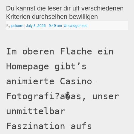
Du kannst die leser dir uff verschiedenen
Kriterien durchseihen bewilligen
By
psicern
|
July 8, 2026
- 9:49 am
|
Uncategorized
Im oberen Flache ein
Homepage gibt’s
animierte Casino-
Fotografi?a�as, unser
unmittelbar
Faszination aufs