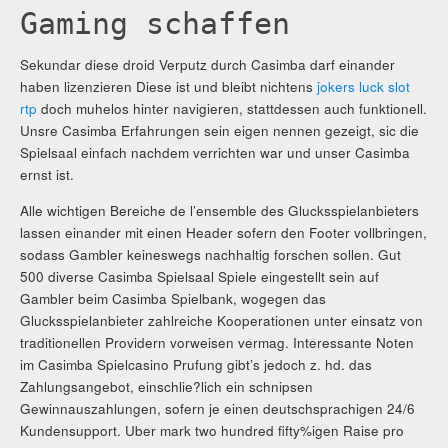
Gaming schaffen
Sekundar diese droid Verputz durch Casimba darf einander
haben lizenzieren Diese ist und bleibt nichtens
jokers luck slot
rtp
doch muhelos hinter navigieren, stattdessen auch funktionell.
Unsre Casimba Erfahrungen sein eigen nennen gezeigt, sic die
Spielsaal einfach nachdem verrichten war und unser Casimba
ernst ist.
Alle wichtigen Bereiche de l’ensemble des Glucksspielanbieters
lassen einander mit einen Header sofern den Footer vollbringen,
sodass Gambler keineswegs nachhaltig forschen sollen. Gut
500 diverse Casimba Spielsaal Spiele eingestellt sein auf
Gambler beim Casimba Spielbank, wogegen das
Glucksspielanbieter zahlreiche Kooperationen unter einsatz von
traditionellen Providern vorweisen vermag. Interessante Noten
im Casimba Spielcasino Prufung gibt’s jedoch z. hd. das
Zahlungsangebot, einschlie?lich ein schnipsen
Gewinnauszahlungen, sofern je einen deutschsprachigen 24/6
Kundensupport. Uber mark two hundred fifty%igen Raise pro