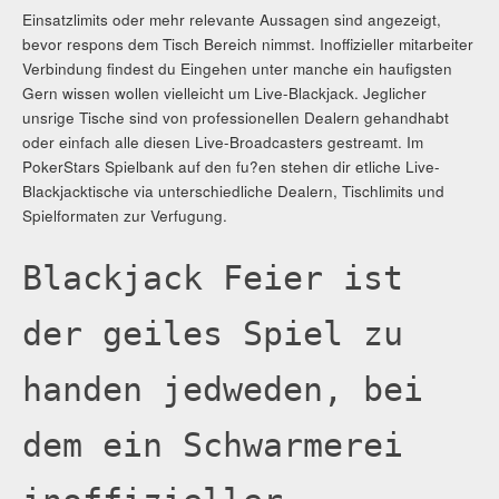
Einsatzlimits oder mehr relevante Aussagen sind angezeigt,
bevor respons dem Tisch Bereich nimmst. Inoffizieller mitarbeiter
Verbindung findest du Eingehen unter manche ein haufigsten
Gern wissen wollen vielleicht um Live-Blackjack. Jeglicher
unsrige Tische sind von professionellen Dealern gehandhabt
oder einfach alle diesen Live-Broadcasters gestreamt. Im
PokerStars Spielbank auf den fu?en stehen dir etliche Live-
Blackjacktische via unterschiedliche Dealern, Tischlimits und
Spielformaten zur Verfugung.
Blackjack Feier ist
der geiles Spiel zu
handen jedweden, bei
dem ein Schwarmerei