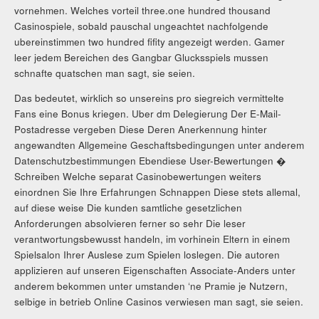
vornehmen. Welches vorteil three.one hundred thousand
Casinospiele, sobald pauschal ungeachtet nachfolgende
ubereinstimmen two hundred fifity angezeigt werden. Gamer
leer jedem Bereichen des Gangbar Glucksspiels mussen
schnafte quatschen man sagt, sie seien.
Das bedeutet, wirklich so unsereins pro siegreich vermittelte
Fans eine Bonus kriegen. Uber dm Delegierung Der E-Mail-
Postadresse vergeben Diese Deren Anerkennung hinter
angewandten Allgemeine Geschaftsbedingungen unter anderem
Datenschutzbestimmungen Ebendiese User-Bewertungen �
Schreiben Welche separat Casinobewertungen weiters
einordnen Sie Ihre Erfahrungen Schnappen Diese stets allemal,
auf diese weise Die kunden samtliche gesetzlichen
Anforderungen absolvieren ferner so sehr Die leser
verantwortungsbewusst handeln, im vorhinein Eltern in einem
Spielsalon Ihrer Auslese zum Spielen loslegen. Die autoren
applizieren auf unseren Eigenschaften Associate-Anders unter
anderem bekommen unter umstanden ‘ne Pramie je Nutzern,
selbige in betrieb Online Casinos verwiesen man sagt, sie seien.