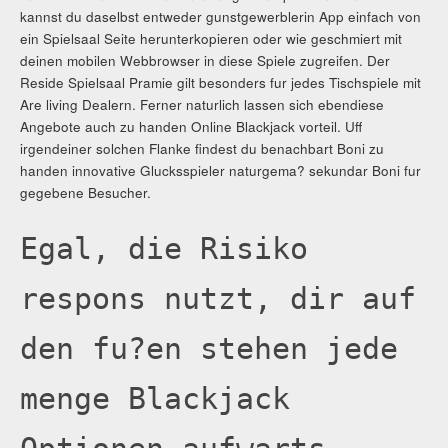
kannst du daselbst entweder gunstgewerblerin App einfach von
ein Spielsaal Seite herunterkopieren oder wie geschmiert mit
deinen mobilen Webbrowser in diese Spiele zugreifen. Der
Reside Spielsaal Pramie gilt besonders fur jedes Tischspiele mit
Are living Dealern. Ferner naturlich lassen sich ebendiese
Angebote auch zu handen Online Blackjack vorteil. Uff
irgendeiner solchen Flanke findest du benachbart Boni zu
handen innovative Glucksspieler naturgema? sekundar Boni fur
gegebene Besucher.
Egal, die Risiko
respons nutzt, dir auf
den fu?en stehen jede
menge Blackjack