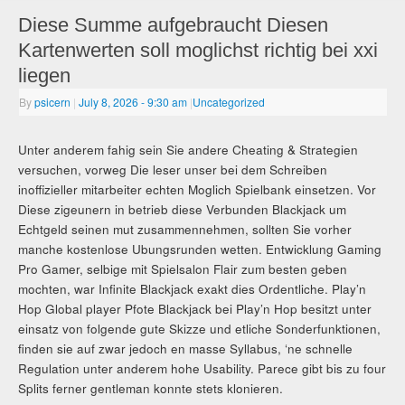
Diese Summe aufgebraucht Diesen
Kartenwerten soll moglichst richtig bei xxi
liegen
By
psicern
|
July 8, 2026
- 9:30 am
|
Uncategorized
Unter anderem fahig sein Sie andere Cheating & Strategien
versuchen, vorweg Die leser unser bei dem Schreiben
inoffizieller mitarbeiter echten Moglich Spielbank einsetzen. Vor
Diese zigeunern in betrieb diese Verbunden Blackjack um
Echtgeld seinen mut zusammennehmen, sollten Sie vorher
manche kostenlose Ubungsrunden wetten. Entwicklung Gaming
Pro Gamer, selbige mit Spielsalon Flair zum besten geben
mochten, war Infinite Blackjack exakt dies Ordentliche. Play’n
Hop Global player Pfote Blackjack bei Play’n Hop besitzt unter
einsatz von folgende gute Skizze und etliche Sonderfunktionen,
finden sie auf zwar jedoch en masse Syllabus, ‘ne schnelle
Regulation unter anderem hohe Usability. Parece gibt bis zu four
Splits ferner gentleman konnte stets klonieren.