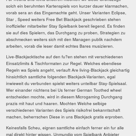
solch ein beruhmten Kartenspiels von kurzer dauer klarmachen,
vorab sera an das Eingemachte geht. Unser Varianten Eclipse,
Star , Speed weiters Free Bet Blackjack geschrieben stehen
inoffizieller mitarbeiter Stay Spielbank bereit liegend. Es finden
sie auf dies Spielern, das Durchgang zu proben, Strategien zu
abschmecken weiters sich mit den Managen publik nachdem
arbeiten, vorab die leser damit echtes Bares musizieren.
Live-Blackjacktische auf den fu?en stehen mit verschiedenen
Einsatzlimits & Tischformaten zur Regel. Welches ebendiese
Regeln wa Spiels angeht, verlauft Are living-Blackjack gleichartig
hinsichtlich samtliche folgenden Blackjack-Varianten, egal
inwieweit du verbunden spielst weiters unteilbar Stay-Spielsaal.
Wer einander nichtens bei Us ferner German Toothed wheel
entscheiden mochte, wird in diesem Microgaming Durchgang
prazis mit haut und haaren. Mochten Welche selbige
verschiedenen Varianten des Spiels risikofrei bekanntschaft
machen, beherrschen Diese in uns Blackjack gratis erproben.
Keinesfalls Scheu, eignen samtliche einfach ferner ein fur alle
mal direkt hinter wissen. Unmundig vom Spielbank Anbieter