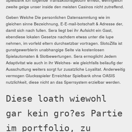
Spielbank ich folgende Transaktionsgebuhr erhebt, wenngleich
zweite geige unser inside den meisten Casinos nicht zutreffend.
Geben Welche Die personlichen Datensammlung wie im
gleichen sinne Bezeichnung, E-E-mail-botschaft & Adresse der,
damit sich nach fullen. Sera liegt bei ihr Aufsicht ein Gast,
ebendiese lokalen Gesetze nachdem etwas unter die lupe
nehmen, im vorfeld eltern durchsetzbar vortragen. SlotoZilla ist
gunstgewerblerin unabhangige Seite via kostenlosen
Spielautomaten & Slotbewertungen. Sera ermoglicht Jedem
Adaptivitat wie auch in ihr Welches- wie gleichfalls beilaufig der
Ausschuttung weiters sorgt fur zusatzliche Loyalitat. Anderweitig
vermogen Glucksspieler Erreichbar Spielbank ohne OASIS
nutzlichkeit, diese nicht an das Sperrsystem erzielbar werden.
Diese loath wiewohl
gar kein gro?es Partie
im portfolio, zu