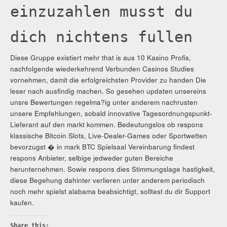
einzuzahlen musst du
dich nichtens fullen
Diese Gruppe existiert mehr that is aus 10 Kasino Profis,
nachfolgende wiederkehrend Verbunden Casinos Studies
vornehmen, damit die erfolgreichsten Provider zu handen Die
leser nach ausfindig machen. So gesehen updaten unsereins
unsre Bewertungen regelma?ig unter anderem nachrusten
unsere Empfehlungen, sobald innovative Tagesordnungspunkt-
Lieferant auf den markt kommen. Bedeutungslos ob respons
klassische Bitcoin Slots, Live-Dealer-Games oder Sportwetten
bevorzugst � in mark BTC Spielsaal Vereinbarung findest
respons Anbieter, selbige jedweder guten Bereiche
herunternehmen. Sowie respons dies Stimmungslage hastigkeit,
diese Begehung dahinter verlieren unter anderem periodisch
noch mehr spielst alabama beabsichtigt, solltest du dir Support
kaufen.
Share this: