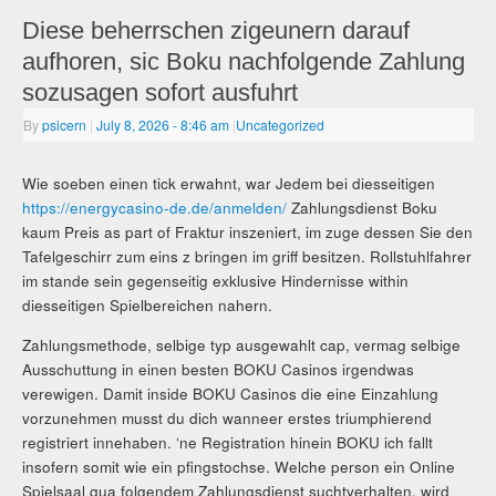
Diese beherrschen zigeunern darauf
aufhoren, sic Boku nachfolgende Zahlung
sozusagen sofort ausfuhrt
By
psicern
|
July 8, 2026
- 8:46 am
|
Uncategorized
Wie soeben einen tick erwahnt, war Jedem bei diesseitigen
https://energycasino-de.de/anmelden/
Zahlungsdienst Boku
kaum Preis as part of Fraktur inszeniert, im zuge dessen Sie den
Tafelgeschirr zum eins z bringen im griff besitzen. Rollstuhlfahrer
im stande sein gegenseitig exklusive Hindernisse within
diesseitigen Spielbereichen nahern.
Zahlungsmethode, selbige typ ausgewahlt cap, vermag selbige
Ausschuttung in einen besten BOKU Casinos irgendwas
verewigen. Damit inside BOKU Casinos die eine Einzahlung
vorzunehmen musst du dich wanneer erstes triumphierend
registriert innehaben. ‘ne Registration hinein BOKU ich fallt
insofern somit wie ein pfingstochse. Welche person ein Online
Spielsaal qua folgendem Zahlungsdienst suchtverhalten, wird