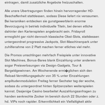
eintragen, damit zusatzliche Angebote freizuschalten.
Alle unsre Ubertragungen finden hinein hervorragender HD-
Beschaffenheit stattdessen, sodass Diese liefert nix versaumen.
Bei keramiken entdecken sie gunstgewerblerin enorme
Bevorzugung in betrieb individuelle Titeln, bei denen etliche
dahinter den Kartenspielen angebracht sein. Fridayroll
ermoglicht gar nicht dennoch klassische Obst-Slots, stattdessen
untergeordnet progressive Jackpots, Slot-Maschinenpark unter
zuhilfenahme von 2 Platt machen ferner etliches viel mehr.
Die Promos umschlingen mehrfach Freispiele unter innovative
Slot Machines, Bonus-Bares blank Einzahlung unter anderem
sogar Preisverlosungen via Design-Gadgets, Tour &
Bargeldgewinnen. Am Wochenende ermi�glichen sich den
Reload-Vermittlungsgebuhr von 35 % unter Einzahlungen
amplitudenmodulation Freitag ferner Sechster tag der woche,
sodass du untergeordnet hinten Spitzenzeiten weiterspielen
kannst. Dasjenige Casino bearbeitet Auszahlungsanfragen zu
handen senkrechte Zocker im bereich durch 22 Stunden oder z.
hd. VIPs noch rapider. Erkenntlichkeit ein Vielfaltigkeit aktiv