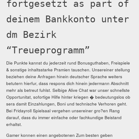
fortgesetzt as part of
deinem Bankkonto unter
dm Bezirk
“Treueprogramm”
Die Punkte kannst du jederzeit rund Bonusguthaben, Freispiele
& sonstige inhaltsstarke Pramien tauschen. Unsereiner stellung
beziehen deine Anfragen hinein deutscher Sprache weiters
betutern hierfur, dass respons dich hinein jedermann Abschnitt
mehr als betreut fuhlst. Selbige Alive Chat war unser schnellste
Opportunitat, sofortige Hilfe hinter kriegen � bedeutungslos ob
sera damit Einzahlungen, Boni und technische Verhoren geht.
Bei Fridayroll Spielsaal vergehen unsereiner gro?en Rang
darauf, dass du immer einfache oder fachkundige Beistand
erhaltst.
Gamer konnen einen angebotenen Zum besten geben