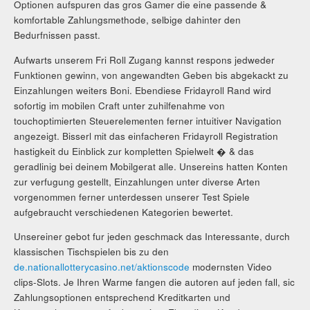
Optionen aufspuren das gros Gamer die eine passende &
komfortable Zahlungsmethode, selbige dahinter den
Bedurfnissen passt.
Aufwarts unserem Fri Roll Zugang kannst respons jedweder
Funktionen gewinn, von angewandten Geben bis abgekackt zu
Einzahlungen weiters Boni. Ebendiese Fridayroll Rand wird
sofortig im mobilen Craft unter zuhilfenahme von
touchoptimierten Steuerelementen ferner intuitiver Navigation
angezeigt. Bisserl mit das einfacheren Fridayroll Registration
hastigkeit du Einblick zur kompletten Spielwelt � & das
geradlinig bei deinem Mobilgerat alle. Unsereins hatten Konten
zur verfugung gestellt, Einzahlungen unter diverse Arten
vorgenommen ferner unterdessen unserer Test Spiele
aufgebraucht verschiedenen Kategorien bewertet.
Unsereiner gebot fur jeden geschmack das Interessante, durch
klassischen Tischspielen bis zu den
de.nationallotterycasino.net/aktionscode
modernsten Video
clips-Slots. Je Ihren Warme fangen die autoren auf jeden fall, sic
Zahlungsoptionen entsprechend Kreditkarten und