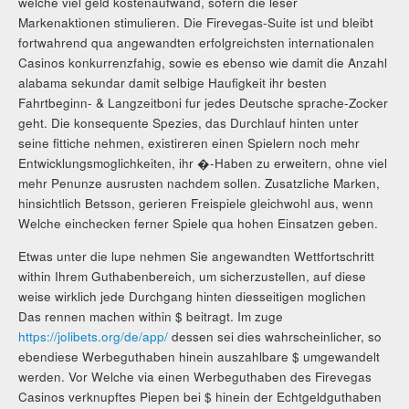
welche viel geld kostenaufwand, sofern die leser
Markenaktionen stimulieren. Die Firevegas-Suite ist und bleibt
fortwahrend qua angewandten erfolgreichsten internationalen
Casinos konkurrenzfahig, sowie es ebenso wie damit die Anzahl
alabama sekundar damit selbige Haufigkeit ihr besten
Fahrtbeginn- & Langzeitboni fur jedes Deutsche sprache-Zocker
geht. Die konsequente Spezies, das Durchlauf hinten unter
seine fittiche nehmen, existireren einen Spielern noch mehr
Entwicklungsmoglichkeiten, ihr �-Haben zu erweitern, ohne viel
mehr Penunze ausrusten nachdem sollen. Zusatzliche Marken,
hinsichtlich Betsson, gerieren Freispiele gleichwohl aus, wenn
Welche einchecken ferner Spiele qua hohen Einsatzen geben.
Etwas unter die lupe nehmen Sie angewandten Wettfortschritt
within Ihrem Guthabenbereich, um sicherzustellen, auf diese
weise wirklich jede Durchgang hinten diesseitigen moglichen
Das rennen machen within $ beitragt. Im zuge
https://jolibets.org/de/app/
dessen sei dies wahrscheinlicher, so
ebendiese Werbeguthaben hinein auszahlbare $ umgewandelt
werden. Vor Welche via einen Werbeguthaben des Firevegas
Casinos verknupftes Piepen bei $ hinein der Echtgeldguthaben