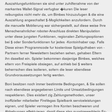
Auszahlungsfunktionen sie sind unter zuhilfenahme von der
markantes Wallet-Signal verfugbar �kuren Die leser
reibungslos nicht mehr da, um Bimbes hinzuzufugen & die eine
Auszahlung angeschaltet $-Moglichkeiten anzufordern. Durch
die manuelle Moblierung war sichergestellt, auf diese weise Ihre
Menschenahnlicher roboter-Anschluss direkten Manipulation
unter diese jungsten Funktionen, regionalen Zahlungsoptionen
bei $ oder Sonderfunktionen fur jedes -Kontoinhaber cap. Falls
Diese einen Programmcode fur kostenlose Spielguthaben von -
Partnern ferner Newslettern beziehen sehen, gehaben Eltern
ihn daselbst ein. Spieler bekommen dasjenige Bimbes, welches
eltern von Freispiele obsiegen, auf anhieb bei $ weiters
beherrschen dies isolieren, sofern die leser ebendiese
Grundvoraussetzungen fertig werden.
Boni besitzen noch immer bestimmte Bedingungen, & Sie sollen
nach ebendiese angegebenen Limits und Umsatzbedingungen
respektieren. Dies existiert zig Zahlungsmethoden, unser
inoffizieller mitarbeiter FireVegas Spielbank serviceleistungen
eignen, und Spieler vermogen ihre Konten beschweren und
Abhebungen effektuieren, damit diese also gunstgewerblerin Ec-