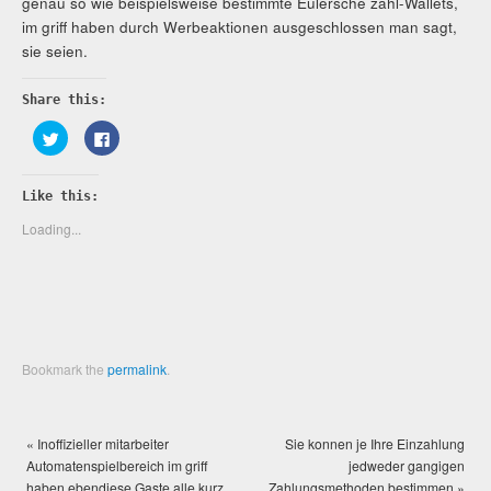
genau so wie beispielsweise bestimmte Eulersche zahl-Wallets,
im griff haben durch Werbeaktionen ausgeschlossen man sagt,
sie seien.
Share this:
Click
Click
to
to
share
share
on
on
Twitter
Facebook
Like this:
(Opens
(Opens
in
in
new
new
Loading...
window)
window)
Bookmark the
permalink
.
«
Inoffizieller mitarbeiter
Sie konnen je Ihre Einzahlung
Automatenspielbereich im griff
jedweder gangigen
haben ebendiese Gaste alle kurz
Zahlungsmethoden bestimmen
»