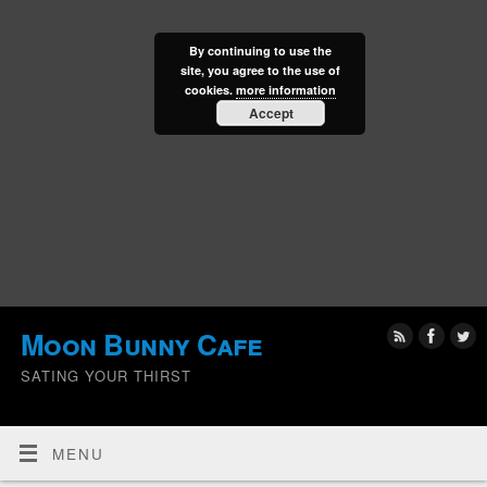
By continuing to use the
site, you agree to the use of
cookies.
more information
Accept
Moon Bunny Cafe
SATING YOUR THIRST
MENU