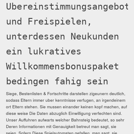
Ubereinstimmungsangebot
und Freispielen,
unterdessen Neukunden
ein lukratives
Willkommensbonuspaket
bedingen fahig sein
Siege, Bestenlisten & Fortschritte darstellen zigeunern deutlich,
sodass Eltern immer uber kenntnisse verfugen, an irgendeinem
ort Eltern stehen. Sie mussen einander keinen kopf machen, auf
diese weise Die Daten abzuglich Einwilligung verfechten sind.
Unser Auffuhren aufwarts welcher Bahnsteig bedeutet, so sehr
Deren Informationen mit Genauigkeit betreut man sagt, sie
seien. Sofern Diese Spielautomaten gefallen, man sagt, sie