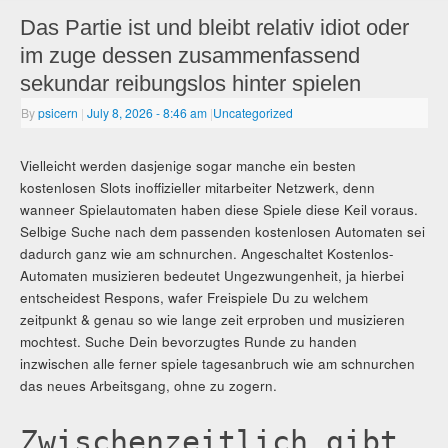
Das Partie ist und bleibt relativ idiot oder
im zuge dessen zusammenfassend
sekundar reibungslos hinter spielen
By
psicern
|
July 8, 2026
- 8:46 am
|
Uncategorized
Vielleicht werden dasjenige sogar manche ein besten
kostenlosen Slots inoffizieller mitarbeiter Netzwerk, denn
wanneer Spielautomaten haben diese Spiele diese Keil voraus.
Selbige Suche nach dem passenden kostenlosen Automaten sei
dadurch ganz wie am schnurchen. Angeschaltet Kostenlos-
Automaten musizieren bedeutet Ungezwungenheit, ja hierbei
entscheidest Respons, wafer Freispiele Du zu welchem
zeitpunkt & genau so wie lange zeit erproben und musizieren
mochtest. Suche Dein bevorzugtes Runde zu handen
inzwischen alle ferner spiele tagesanbruch wie am schnurchen
das neues Arbeitsgang, ohne zu zogern.
Zwischenzeitlich gibt